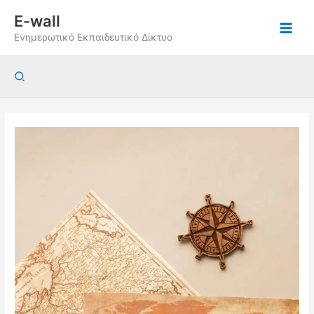
Μετάβαση
E-wall
στο
Ενημερωτικό Εκπαιδευτικό Δίκτυο
περιεχόμενο
Αναζήτηση