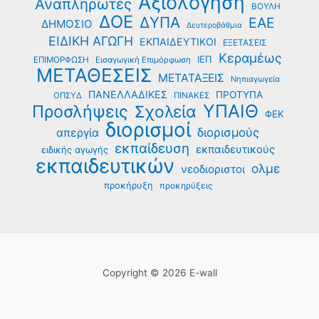
Αξιολόγηση
Αναπληρωτές
ΒΟΥΛΗ
ΔΟΕ
ΔΥΠΑ
ΕΑΕ
ΔΗΜΟΣΙΟ
Δευτεροβάθμια
ΕΙΔΙΚΗ ΑΓΩΓΗ
ΕΚΠΑΙΔΕΥΤΙΚΟΙ
ΕΞΕΤΑΣΕΙΣ
Κεραμέως
ΙΕΠ
ΕΠΙΜΟΡΦΩΣΗ
Εισαγωγική Επιμόρφωση
ΜΕΤΑΘΕΣΕΙΣ
ΜΕΤΑΤΑΞΕΙΣ
Νηπιαγωγεία
ΠΑΝΕΛΛΑΔΙΚΕΣ
ΠΡΟΤΥΠΑ
ΟΠΣΥΔ
ΠΙΝΑΚΕΣ
ΥΠΑΙΘ
Προσλήψεις
Σχολεία
ΦΕΚ
διορισμοί
διορισμούς
απεργία
εκπαίδευση
εκπαιδευτικούς
ειδικής αγωγής
εκπαιδευτικών
ολμε
νεοδιοριστοι
προκήρυξη
προκηρύξεις
Copyright © 2026 E-wall