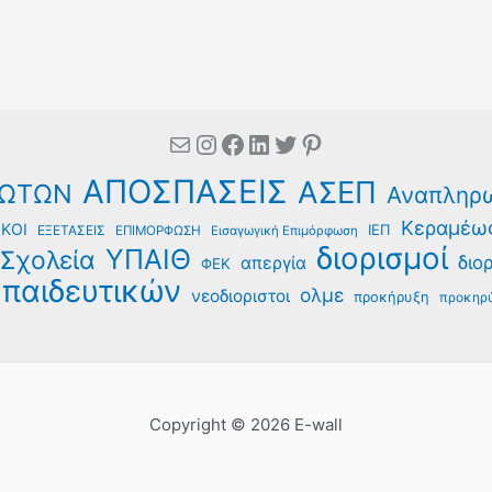
Mail
Instagram
Facebook
Linkedin
Twitter
Pinterest
ΑΠΟΣΠΑΣΕΙΣ
ΑΣΕΠ
ΩΤΩΝ
Αναπληρ
Κεραμέω
ΚΟΙ
ΙΕΠ
ΕΞΕΤΑΣΕΙΣ
ΕΠΙΜΟΡΦΩΣΗ
Εισαγωγική Επιμόρφωση
διορισμοί
ΥΠΑΙΘ
Σχολεία
διο
απεργία
ΦΕΚ
παιδευτικών
ολμε
νεοδιοριστοι
προκήρυξη
προκηρύ
Copyright © 2026 E-wall