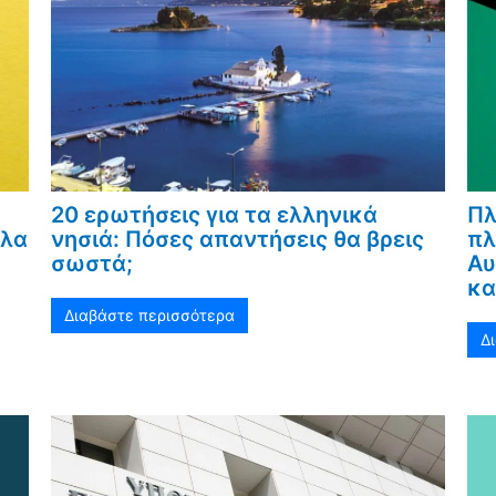
20 ερωτήσεις για τα ελληνικά
Πλ
Όλα
νησιά: Πόσες απαντήσεις θα βρεις
πλ
σωστά;
Αυ
κα
Διαβάστε περισσότερα
Δ