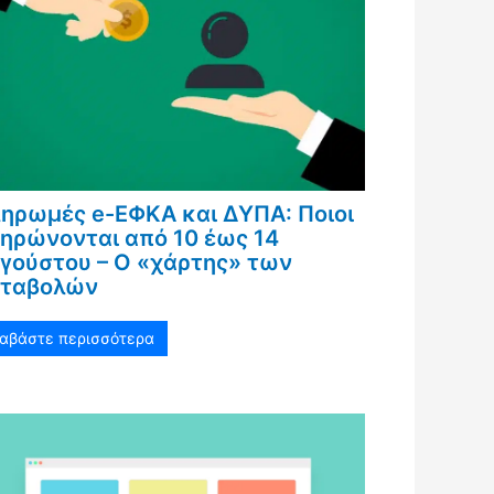
ηρωμές e-ΕΦΚΑ και ΔΥΠΑ: Ποιοι
ηρώνονται από 10 έως 14
γούστου – Ο «χάρτης» των
ταβολών
ιαβάστε περισσότερα