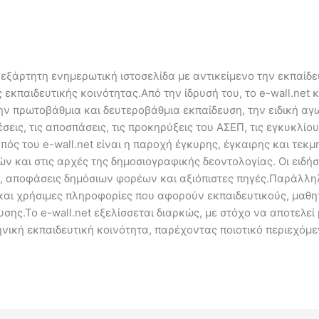
ανεξάρτητη ενημερωτική ιστοσελίδα με αντικείμενο την εκπαίδ
εκπαιδευτικής κοινότητας.Από την ίδρυσή του, το e-wall.net 
ην πρωτοβάθμια και δευτεροβάθμια εκπαίδευση, την ειδική αγω
εις, τις αποσπάσεις, τις προκηρύξεις του ΑΣΕΠ, τις εγκυκλίου
πός του e-wall.net είναι η παροχή έγκυρης, έγκαιρης και τε
ν και στις αρχές της δημοσιογραφικής δεοντολογίας. Οι ειδήσ
, αποφάσεις δημόσιων φορέων και αξιόπιστες πηγές.Παράλληλα
αι χρήσιμες πληροφορίες που αφορούν εκπαιδευτικούς, μαθητ
σης.Το e-wall.net εξελίσσεται διαρκώς, με στόχο να αποτελεί 
νική εκπαιδευτική κοινότητα, παρέχοντας ποιοτικό περιεχόμε
.