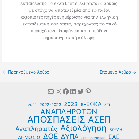
εκπαίδευσης.Το e-wall.net εξελίσσεται διαρκώς,
με στόχο να αποτελεί μία από τις πλέον
αξιόπιστες πηγές ενημέρωσης για την ελληνική
εκπαιδευτική κοινότητα, παρέχοντας ποιοτικό
περιεχόμενο, διαφάνεια και υπεύθυνη
δημοσιογραφική κάλυψη.
←
Προηγούμενο Άρθρο
Επόμενο Άρθρο
→
Mail
Instagram
Facebook
Linkedin
Twitter
Pinterest
e-ΕΦΚΑ
2023
2022-2023
2022
ΑΕΙ
ΑΝΑΠΛΗΡΩΤΩΝ
ΑΠΟΣΠΑΣΕΙΣ
ΑΣΕΠ
Αξιολόγηση
Αναπληρωτές
ΒΟΥΛΗ
ΔΟΕ
ΔΥΠΑ
ΕΑΕ
ΔΗΜΟΣΙΟ
Δευτεροβάθμια