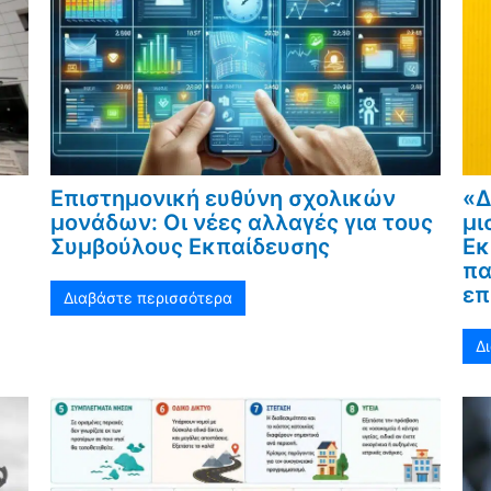
Επιστημονική ευθύνη σχολικών
«Δ
μονάδων: Οι νέες αλλαγές για τους
μι
Συμβούλους Εκπαίδευσης
Εκ
πα
επ
Διαβάστε περισσότερα
Δ