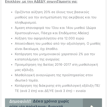
Επιπλέον, με την ΑΔΕΔΥ, αγωνιζόμαστε για:
Οριζόντια αύξηση 20% σε όλους τους βασικούς
μισθούς για την αντιμετώπιση της ακρίβειας και του
πληθωρισμού.
Άμεση επαναφορά του 13ου και 14ου μισθού (Δώρα
Χριστουγέννων, Πάσχα και Επιδόματος Αδείας)
Αύξηση του αφορολόγητου στα 12.000 ευρώ
Αποσύνδεση του μισθού από την αξιολόγηση. Ο μισθός
είναι δικαίωμα, όχι έπαθλο.
Κατάργηση του μνημονιακού χαρατσιού 2% για την
καταπολέμηση της ανεργίας
Προσμέτρηση της διετίας 2016-2017 στη μισθολογική
μας εξέλιξη.
Μισθολογική αναγνώριση της προϋπηρεσίας στον
ιδιωτικό τομέα.
Κατάργηση της διάκρισης στη μισθολογική εξέλιξη ΠΕ/
ΤΕ (ανά 2 έτη) και ΔΕ/ΥΕ (ανά 3 έτη) – ενιαία
Δημοφιλή!!
Δέκα χρόνια χωρίς
ούτε μία πρόσληψη: Ανοιχτή