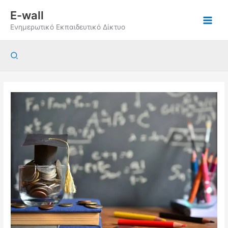
Μετάβαση
E-wall
στο
Ενημερωτικό Εκπαιδευτικό Δίκτυο
περιεχόμενο
Αναζήτηση