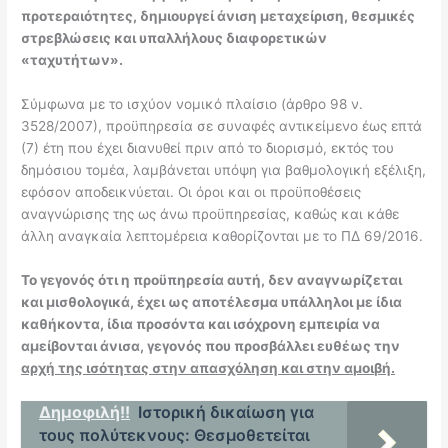
προτεραιότητες, δημιουργεί άνιση μεταχείριση, θεσμικές
στρεβλώσεις και υπαλλήλους διαφορετικών
«ταχυτήτων».
Σύμφωνα με το ισχύον νομικό πλαίσιο (άρθρο 98 ν.
3528/2007), προϋπηρεσία σε συναφές αντικείμενο έως επτά
(7) έτη που έχει διανυθεί πριν από το διορισμό, εκτός του
δημόσιου τομέα, λαμβάνεται υπόψη για βαθμολογική εξέλιξη,
εφόσον αποδεικνύεται. Οι όροι και οι προϋποθέσεις
αναγνώρισης της ως άνω προϋπηρεσίας, καθώς και κάθε
άλλη αναγκαία λεπτομέρεια καθορίζονται με το ΠΔ 69/2016.
Το γεγονός ότι η προϋπηρεσία αυτή, δεν αναγνωρίζεται
και μισθολογικά, έχει ως αποτέλεσμα υπάλληλοι με ίδια
καθήκοντα, ίδια προσόντα και ισόχρονη εμπειρία να
αμείβονται άνισα, γεγονός που προσβάλλει ευθέως την
αρχή της ισότητας στην απασχόληση και στην αμοιβή.
Δημοφιλή!!
Ιστορική δικαίωση για
τους πολύτεκνους: Θεσμοθετείται