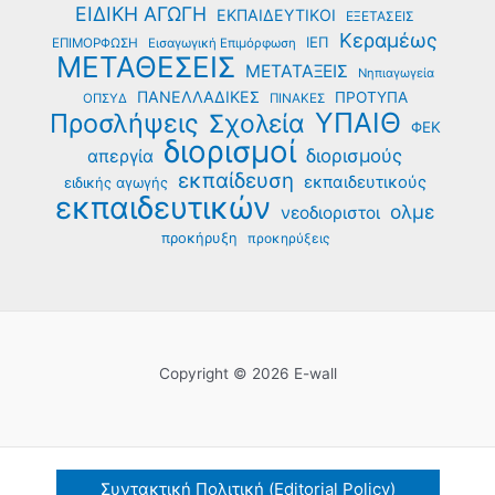
ΕΙΔΙΚΗ ΑΓΩΓΗ
ΕΚΠΑΙΔΕΥΤΙΚΟΙ
ΕΞΕΤΑΣΕΙΣ
Κεραμέως
ΙΕΠ
ΕΠΙΜΟΡΦΩΣΗ
Εισαγωγική Επιμόρφωση
ΜΕΤΑΘΕΣΕΙΣ
ΜΕΤΑΤΑΞΕΙΣ
Νηπιαγωγεία
ΠΑΝΕΛΛΑΔΙΚΕΣ
ΠΡΟΤΥΠΑ
ΟΠΣΥΔ
ΠΙΝΑΚΕΣ
ΥΠΑΙΘ
Προσλήψεις
Σχολεία
ΦΕΚ
διορισμοί
διορισμούς
απεργία
εκπαίδευση
εκπαιδευτικούς
ειδικής αγωγής
εκπαιδευτικών
ολμε
νεοδιοριστοι
προκήρυξη
προκηρύξεις
Copyright © 2026 E-wall
Συντακτική Πολιτική (Editorial Policy)