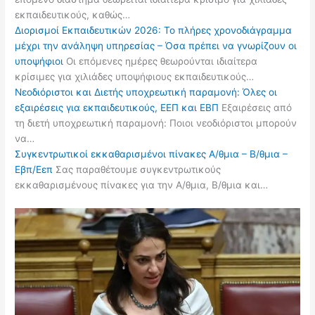
εκπαιδευτικούς, καθώς…
Διορισμοί Εκπαιδευτικών 2026: Το πλήρες χρονοδιάγραμμα
μέχρι την ανάληψη υπηρεσίας – Όσα πρέπει να γνωρίζουν οι
υποψήφιοι
Οι επόμενες ημέρες θεωρούνται ιδιαίτερα
κρίσιμες για χιλιάδες υποψήφιους εκπαιδευτικούς…
Νεοδιόριστοι και Διετής υποχρεωτική παραμονή: Όλες οι
εξαιρέσεις για εκπαιδευτικούς, ΕΕΠ και ΕΒΠ
Εξαιρέσεις από
τη διετή υποχρεωτική παραμονή: Ποιοι νεοδιόριστοι μπορούν
να…
Συγκεντρωτικοί εκκαθαρισμένοι πίνακες Α/θμια – Β/θμια –
Εβπ/Εεπ
Σας παραθέτουμε συγκεντρωτικούς
εκκαθαρισμένους πίνακες για την Α/θμια, Β/θμια και…