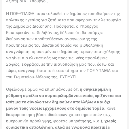
Αξιότιμοι κ. Υπουργοί,
Η ΠΟΕ-ΥΠΑΙΘΑ παρακολουθεί τις δημόσιες τοποθετήσεις της
πολιτικής ηγεσίας για ζητήματα που αφορούν την λειτουργία
της Δημόσιας Διοίκησης. Πρόσφατα, ο Υπουργός
Εσωτερικών, κ. Θ. Λιβάνιος, δήλωσε ότι θα υπάρχει
διεύρυνση των προϋποθέσεων αναγνώρισης της
προϋπηρεσίας του ιδιωτικού τομέα για μισθολογική
αναγνώριση, προκειμένου ο δημόσιος τομέας απασχόλησης
να γίνει πιο ελκυστικός ως προς τις νέες προσλήψεις.
Σαφώς, εκφράζουμε την ικανοποίησή μας που, έστω και
τώρα, αναγνωρίζεται το δίκαιο αίτημα της ΠΟΕ ΥΠΑΙΘΑ και
του Σωματείου-Μέλους της, ΣΥΠΥΥΠ.
Οφείλουμε όμως να επισημάνουμε ότι
η συγκεκριμένη
ρύθμιση οφείλει να συμπεριλαμβάνει ενιαία, οριζόντια και
ισότιμα το σύνολο των δημοσίων υπαλλήλων και όχι
μόνον τους νεοεισερχόμενους στο δημόσιο τομέα
. Κάθε
διαφοροποίηση βάσει ιδιαίτερων χαρακτηριστικών (π.χ.
ημερομηνία πρόσληψης, φορέας υπηρέτησης, κ.α.),
χωρίς
ουσιαστική αιτιολόγηση, αλλά με γνώμονα πολιτικές