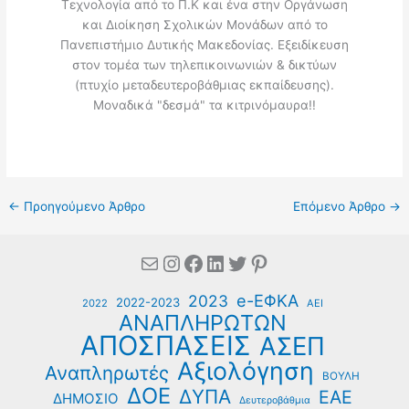
Τεχνολογία από το Π.Κ και ένα στην Οργάνωση
και Διοίκηση Σχολικών Μονάδων από το
Πανεπιστήμιο Δυτικής Μακεδονίας. Εξειδίκευση
στον τομέα των τηλεπικοινωνιών & δικτύων
(πτυχίο μεταδευτεροβάθμιας εκπαίδευσης).
Μοναδικά "δεσμά" τα κιτρινόμαυρα!!
←
Προηγούμενο Άρθρο
Επόμενο Άρθρο
→
Mail
Instagram
Facebook
Linkedin
Twitter
Pinterest
e-ΕΦΚΑ
2023
2022-2023
2022
ΑΕΙ
ΑΝΑΠΛΗΡΩΤΩΝ
ΑΠΟΣΠΑΣΕΙΣ
ΑΣΕΠ
Αξιολόγηση
Αναπληρωτές
ΒΟΥΛΗ
ΔΟΕ
ΔΥΠΑ
ΕΑΕ
ΔΗΜΟΣΙΟ
Δευτεροβάθμια