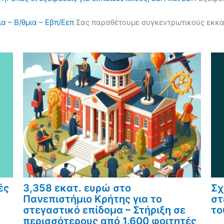
α – Β/θμια – Εβπ/Εεπ
Σας παραθέτουμε συγκεντρωτικούς εκκαθα
ές
3,358 εκατ. ευρώ στο
Σχ
Πανεπιστήμιο Κρήτης για το
στ
στεγαστικό επίδομα – Στήριξη σε
το
περισσότερους από 1.600 φοιτητές