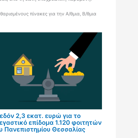
ρισμένους πίνακες για την Α/θμια, Β/θμια
εδόν 2,3 εκατ. ευρώ για το
εγαστικό επίδομα 1.120 φοιτητών
υ Πανεπιστημίου Θεσσαλίας