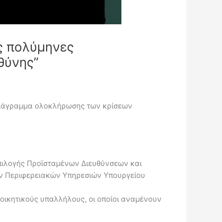
ις πολύμηνες
θύνης”
διάγραμμα ολοκλήρωσης των κρίσεων
πιλογής Προϊσταμένων Διευθύνσεων και
ων Περιφερειακών Υπηρεσιών Υπουργείου
οικητικούς υπαλλήλους, οι οποίοι αναμένουν