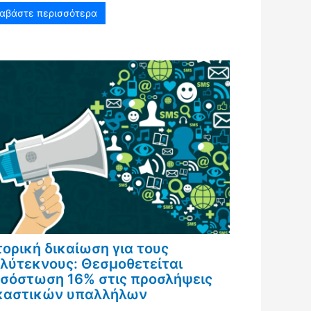
ιαβάστε περισσότερα
τορική δικαίωση για τους
λύτεκνους: Θεσμοθετείται
σόστωση 16% στις προσλήψεις
καστικών υπαλλήλων