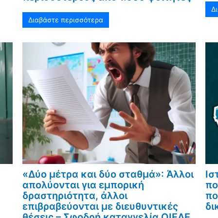
Δ
Διαβάστε περισσότερα
«Δύο μέτρα και δύο σταθμά»: Άλλοι
Ισ
απολύονται για εμπορική
πο
δραστηριότητα, άλλοι
πο
επιβραβεύονται με διευθυντικές
δι
θέσεις – Σφοδρή καταγγελία ΟΙΕΛΕ