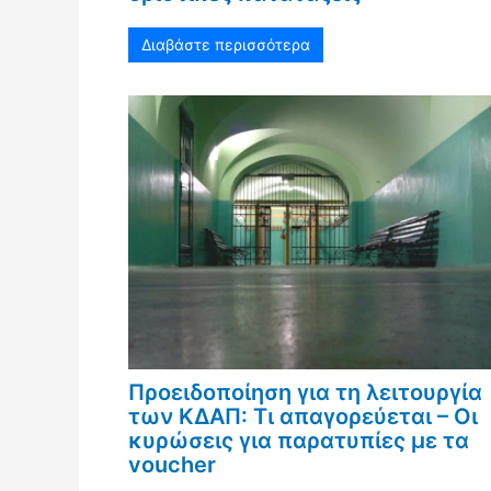
Διαβάστε περισσότερα
Προειδοποίηση για τη λειτουργία
των ΚΔΑΠ: Τι απαγορεύεται – Οι
κυρώσεις για παρατυπίες με τα
voucher