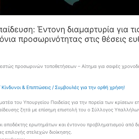
παίδευση: Έντονη διαμαρτυρία για τ
όνια προσωρινότητας στις θέσεις ευ
αθεστώς προσωρινών τοποθετήσεων – Αίτημα για σαφές χρονο
 Κίνδυνοι & Επιπτώσεις / Συμβουλές για την ορθή χρήση!
ατέα του Υπουργείου Παιδείας για την πορεία των κρίσεων ε
αίδευσης ζητά με επίσημη επιστολή του ο Σύλλογος Υπαλλήλ
ται αποδέκτης ερωτημάτων και έντονου προβληματισμού από δι
ας επιλογής στελεχών διοίκησης.