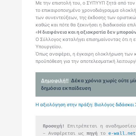
Με την επιστολή του, ο ΣΥΠΥΥΠ ζητά από τον
το επικαιροποιημένο χρονοδιάγραμμα ολοκλ
των συνεντεύξεων, της έκδοσης των οριστικ
καθώς και πότε θα ξεκινήσει η διαδικασία ε
«
Η διαφάνεια και η αξιοκρατία δεν μπορού
Ο Σύλλογος καταλήγει επισημαίνοντας ότι η ε
Υπουργείου.
Όπως αναφέρει, η έγκαιρη ολοκλήρωση των κρ
προϋπόθεση για την αποτελεσματική λειτουρ
Δημοφιλή!!
Δέκα χρόνια χωρίς ούτε μ
δημόσια εκπαίδευση
Η αξιολόγηση στην πράξη: Βιολόγος διδάσκει
Προσοχή!
 Επιτρέπεται η αναδημοσίευ
– Αναφέρεται ως 
πηγή 
το 
e-wall.net