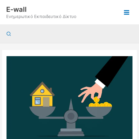
Μετάβαση
E-wall
στο
Ενημερωτικό Εκπαιδευτικό Δίκτυο
περιεχόμενο
Αναζήτηση