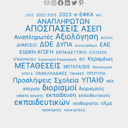
Mail
Instagram
Facebook
Linkedin
Twitter
Pinterest
e-ΕΦΚΑ
2023
2022-2023
2022
ΑΕΙ
ΑΝΑΠΛΗΡΩΤΩΝ
ΑΠΟΣΠΑΣΕΙΣ
ΑΣΕΠ
Αξιολόγηση
Αναπληρωτές
ΒΟΥΛΗ
ΔΟΕ
ΔΥΠΑ
ΕΑΕ
ΔΗΜΟΣΙΟ
Δευτεροβάθμια
ΕΙΔΙΚΗ ΑΓΩΓΗ
ΕΚΠΑΙΔΕΥΤΙΚΟΙ
ΕΞΕΤΑΣΕΙΣ
Κεραμέως
ΙΕΠ
ΕΠΙΜΟΡΦΩΣΗ
Εισαγωγική Επιμόρφωση
ΜΕΤΑΘΕΣΕΙΣ
ΜΕΤΑΤΑΞΕΙΣ
Νηπιαγωγεία
ΠΑΝΕΛΛΑΔΙΚΕΣ
ΠΡΟΤΥΠΑ
ΟΠΣΥΔ
ΠΙΝΑΚΕΣ
ΥΠΑΙΘ
Προσλήψεις
Σχολεία
ΦΕΚ
διορισμοί
διορισμούς
απεργία
εκπαίδευση
εκπαιδευτικούς
ειδικής αγωγής
εκπαιδευτικών
ολμε
νεοδιοριστοι
προκήρυξη
προκηρύξεις