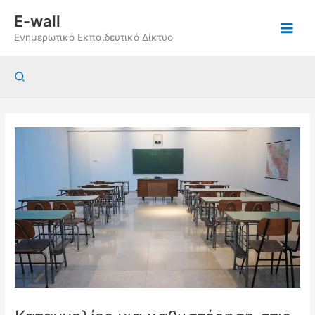
Μετάβαση
E-wall
στο
Ενημερωτικό Εκπαιδευτικό Δίκτυο
περιεχόμενο
Αναζήτηση