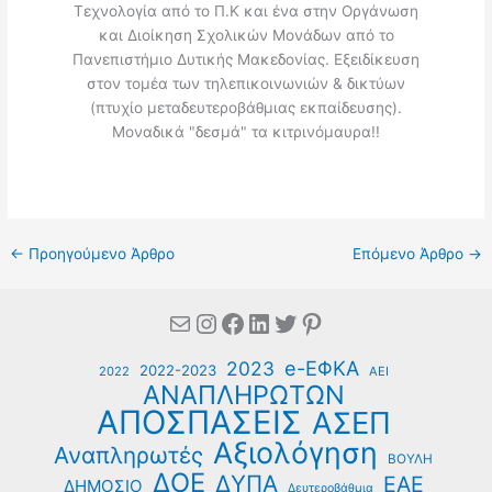
Τεχνολογία από το Π.Κ και ένα στην Οργάνωση
και Διοίκηση Σχολικών Μονάδων από το
Πανεπιστήμιο Δυτικής Μακεδονίας. Εξειδίκευση
στον τομέα των τηλεπικοινωνιών & δικτύων
(πτυχίο μεταδευτεροβάθμιας εκπαίδευσης).
Μοναδικά "δεσμά" τα κιτρινόμαυρα!!
←
Προηγούμενο Άρθρο
Επόμενο Άρθρο
→
Mail
Instagram
Facebook
Linkedin
Twitter
Pinterest
e-ΕΦΚΑ
2023
2022-2023
2022
ΑΕΙ
ΑΝΑΠΛΗΡΩΤΩΝ
ΑΠΟΣΠΑΣΕΙΣ
ΑΣΕΠ
Αξιολόγηση
Αναπληρωτές
ΒΟΥΛΗ
ΔΟΕ
ΔΥΠΑ
ΕΑΕ
ΔΗΜΟΣΙΟ
Δευτεροβάθμια