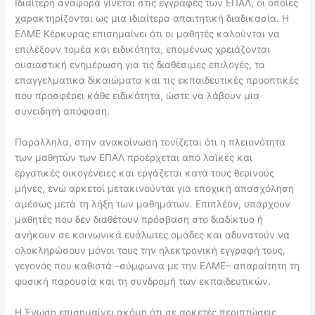
Ιδιαίτερη αναφορά γίνεται στις εγγραφές των ΕΠΑΛ, οι οποίες
χαρακτηρίζονται ως μια ιδιαίτερα απαιτητική διαδικασία. Η
ΕΛΜΕ Κέρκυρας επισημαίνει ότι οι μαθητές καλούνται να
επιλέξουν τομέα και ειδικότητα, επομένως χρειάζονται
ουσιαστική ενημέρωση για τις διαθέσιμες επιλογές, τα
επαγγελματικά δικαιώματα και τις εκπαιδευτικές προοπτικές
που προσφέρει κάθε ειδικότητα, ώστε να λάβουν μια
συνειδητή απόφαση.
Παράλληλα, στην ανακοίνωση τονίζεται ότι η πλειονότητα
των μαθητών των ΕΠΑΛ προέρχεται από λαϊκές και
εργατικές οικογένειες και εργάζεται κατά τους θερινούς
μήνες, ενώ αρκετοί μετακινούνται για εποχική απασχόληση
αμέσως μετά τη λήξη των μαθημάτων. Επιπλέον, υπάρχουν
μαθητές που δεν διαθέτουν πρόσβαση στο διαδίκτυο ή
ανήκουν σε κοινωνικά ευάλωτες ομάδες και αδυνατούν να
ολοκληρώσουν μόνοι τους την ηλεκτρονική εγγραφή τους,
γεγονός που καθιστά –σύμφωνα με την ΕΛΜΕ– απαραίτητη τη
φυσική παρουσία και τη συνδρομή των εκπαιδευτικών.
Η Ένωση επισημαίνει ακόμη ότι σε αρκετές περιπτώσεις