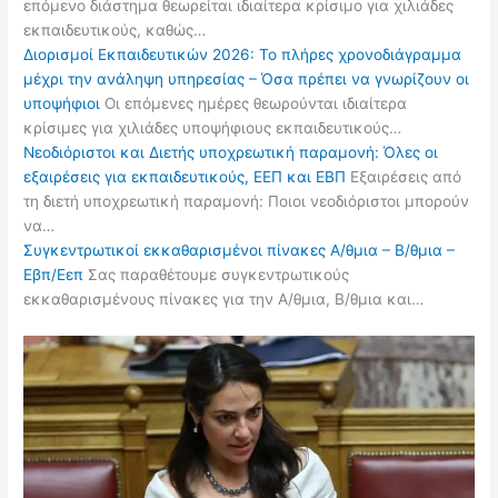
επόμενο διάστημα θεωρείται ιδιαίτερα κρίσιμο για χιλιάδες
εκπαιδευτικούς, καθώς…
Διορισμοί Εκπαιδευτικών 2026: Το πλήρες χρονοδιάγραμμα
μέχρι την ανάληψη υπηρεσίας – Όσα πρέπει να γνωρίζουν οι
υποψήφιοι
Οι επόμενες ημέρες θεωρούνται ιδιαίτερα
κρίσιμες για χιλιάδες υποψήφιους εκπαιδευτικούς…
Νεοδιόριστοι και Διετής υποχρεωτική παραμονή: Όλες οι
εξαιρέσεις για εκπαιδευτικούς, ΕΕΠ και ΕΒΠ
Εξαιρέσεις από
τη διετή υποχρεωτική παραμονή: Ποιοι νεοδιόριστοι μπορούν
να…
Συγκεντρωτικοί εκκαθαρισμένοι πίνακες Α/θμια – Β/θμια –
Εβπ/Εεπ
Σας παραθέτουμε συγκεντρωτικούς
εκκαθαρισμένους πίνακες για την Α/θμια, Β/θμια και…