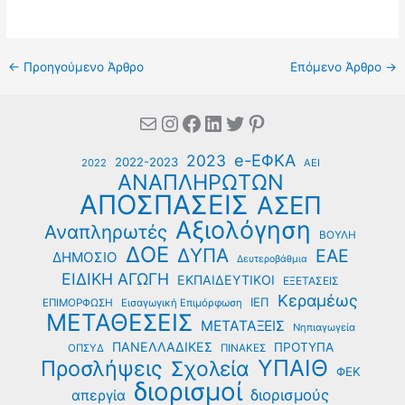
←
Προηγούμενο Άρθρο
Επόμενο Άρθρο
→
Mail
Instagram
Facebook
Linkedin
Twitter
Pinterest
e-ΕΦΚΑ
2023
2022-2023
2022
ΑΕΙ
ΑΝΑΠΛΗΡΩΤΩΝ
ΑΠΟΣΠΑΣΕΙΣ
ΑΣΕΠ
Αξιολόγηση
Αναπληρωτές
ΒΟΥΛΗ
ΔΟΕ
ΔΥΠΑ
ΕΑΕ
ΔΗΜΟΣΙΟ
Δευτεροβάθμια
ΕΙΔΙΚΗ ΑΓΩΓΗ
ΕΚΠΑΙΔΕΥΤΙΚΟΙ
ΕΞΕΤΑΣΕΙΣ
Κεραμέως
ΙΕΠ
ΕΠΙΜΟΡΦΩΣΗ
Εισαγωγική Επιμόρφωση
ΜΕΤΑΘΕΣΕΙΣ
ΜΕΤΑΤΑΞΕΙΣ
Νηπιαγωγεία
ΠΑΝΕΛΛΑΔΙΚΕΣ
ΠΡΟΤΥΠΑ
ΟΠΣΥΔ
ΠΙΝΑΚΕΣ
ΥΠΑΙΘ
Προσλήψεις
Σχολεία
ΦΕΚ
διορισμοί
διορισμούς
απεργία