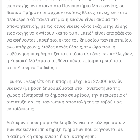
εισαγωγής. Αντίστοιχα στο Πανεπιστήμιο Μακεδονίας, σε
βασικά Τμήματα υπάρχουν δεκάδες θέσεις κενές, ενώ στα
περιφερειακά πανεπιστήμια η εικόνα είναι ακόμα πιο
απογοητευτική., με τις κενές θέσεις λόγω ελάχιστης βάσης
εισαγωγής να αγγίζουν και το 50%. Επειδή είναι απαράδεκτο
να αφήνονται υποψήφιοι εκτός του δημοσίου πανεπιστημίου,
ενώ υπάρχουν χιλιάδες κενές θέσεις, την ώρα που η
κυβέρνηση υπερθεματίζει το εμπόριο ελπίδας των κολλεγίων,
η Κυριακή Μάλαμα απευθύνει πέντε κρίσιμα ερωτήματα
στην Υπουργό Παιδείας :
Πρώτον : θεωρείτε ότι η ύπαρξη μέχρι και 22.000 κενών
θέσεων (με βάση δημοσιεύματα) στα Πανεπιστήμια της
χώρας εξυπηρετεί το δημόσιο συμφέρον, την περιφερειακή
ανάπτυξη και τη μορφωτική αποστολή της τριτοβάθμιας
εκπαίδευσης;
Δεύτερον : ποια μέτρα θα ληφθούν για την κάλυψη αυτών
των θέσεων και τη στήριξη τμημάτων που οδηγούνται σε
ακαδημαϊκή συρρίκνωση ή και κατάργηση;