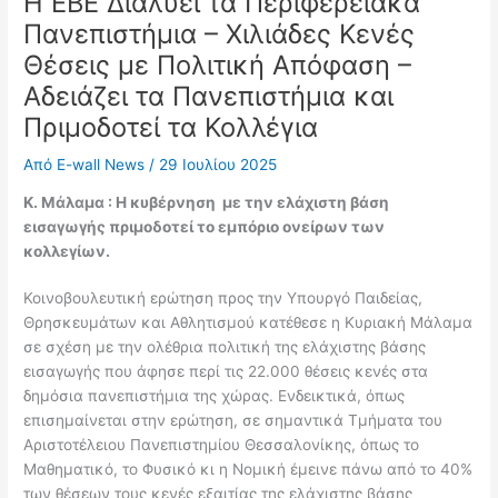
Η ΕΒΕ Διαλύει τα Περιφερειακά
Πανεπιστήμια – Χιλιάδες Κενές
Θέσεις με Πολιτική Απόφαση –
Αδειάζει τα Πανεπιστήμια και
Πριμοδοτεί τα Κολλέγια
Από
E-wall News
/
29 Ιουλίου 2025
Κ. Μάλαμα : Η κυβέρνηση με την ελάχιστη βάση
εισαγωγής πριμοδοτεί το εμπόριο ονείρων των
κολλεγίων.
Κοινοβουλευτική ερώτηση προς την Υπουργό Παιδείας,
Θρησκευμάτων και Αθλητισμού κατέθεσε η Κυριακή Μάλαμα
σε σχέση με την ολέθρια πολιτική της ελάχιστης βάσης
εισαγωγής που άφησε περί τις 22.000 θέσεις κενές στα
δημόσια πανεπιστήμια της χώρας. Ενδεικτικά, όπως
επισημαίνεται στην ερώτηση, σε σημαντικά Τμήματα του
Αριστοτέλειου Πανεπιστημίου Θεσσαλονίκης, όπως το
Μαθηματικό, το Φυσικό κι η Νομική έμεινε πάνω από το 40%
των θέσεων τους κενές εξαιτίας της ελάχιστης βάσης