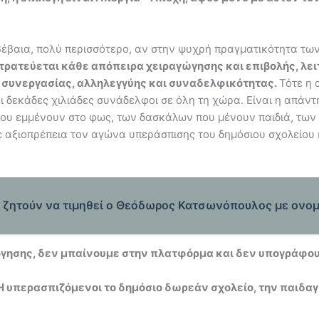
 βέβαια, πολύ περισσότερο, αν στην ψυχρή πραγματικότητα τ
τρατεύεται κάθε απόπειρα χειραγώγησης και επιβολής, λε
ν συνεργασίας, αλληλεγγύης και συναδελφικότητας.
Τότε η 
ι οι δεκάδες χιλιάδες συνάδελφοι σε όλη τη χώρα. Είναι η απ
που εμμένουν στο φως, των δασκάλων που μένουν παιδιά, των
με αξιοπρέπεια τον αγώνα υπεράσπισης του δημόσιου σχολείο
ι ζητούν να τιμηθεί ο Θεόδωρος Κατσωνόπουλος με ονο
όγησης, δεν μπαίνουμε στην πλατφόρμα και δεν υπογράφο
υπερασπιζόμενοι το δημόσιο δωρεάν σχολείο, την παιδαγω