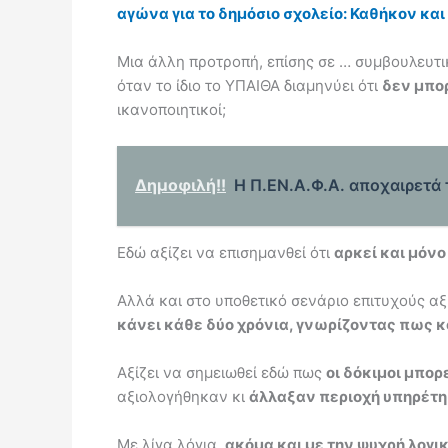
αγώνα για το δημόσιο σχολείο: Καθήκον κα
Μια άλλη προτροπή, επίσης σε … συμβουλευτι
όταν το ίδιο το ΥΠΑΙΘΑ διαμηνύει ότι
δεν μπορ
ικανοποιητικοί;
Δημοφιλή!!
Η Π.ΕΝ.Α.Φ.Α. αποχαιρετ
Εδώ αξίζει να επισημανθεί ότι
αρκεί και μόνο
Αλλά και στο υποθετικό σενάριο επιτυχούς α
κάνει κάθε δύο χρόνια, γνωρίζοντας πως κά
Αξίζει να σημειωθεί εδώ πως
οι δόκιμοι μπορ
αξιολογήθηκαν κι
άλλαξαν περιοχή υπηρέτησ
Με λίγα λόγια,
ακόμα και με την ψυχρή λογικ