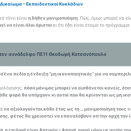
ι Δικαίωμα – Εκπαιδευτικοί Κυκλάδων
κό τόνο είναι
η δήθεν μονιμοποίηση
. Πώς, όμως μπορεί να εί
εί να είναι όλοι άριστοι
κι ότι ήδη είναι έτοιμο το πρόγραμμ
ά τον συνάδελφο ΠΕ11 Θεοδωρή Κατσανόπουλο
 σ’ένα πεδίο η ένδειξη “μη ικανοποιητικός” για να συμπε
ξιολόγησης,
πόσο μόνιμος μπορεί να αισθάνεται κανείς, όταν
θε φορά θα υπάρχουν κι αυτοί που θα κρίνονται ως μη ικα
εί να αξιολογούνται κάθε έτος ως τη … μονιμοποίηση τους
κι
ης, φέτος θα χρειαστεί να επαναλάβουν απ’την αρχή την ί
ή, η επιλογή είναι Απεργία – Αποχή, αφού μόνο με αυτόν τ