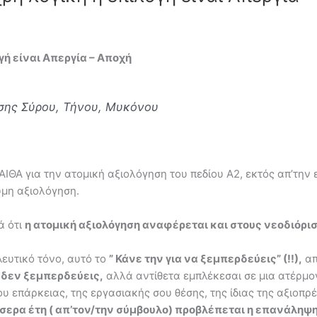
ογή είναι Απεργία – Αποχή
σης Σύρου, Τήνου, Μυκόνου
ΘΑ για την ατομική αξιολόγηση του πεδίου Α2, εκτός απ’την ε
υμη αξιολόγηση.
ά ότι
η ατομική αξιολόγηση αναφέρεται και στους νεοδιόρισ
ευτικό τόνο, αυτό το
” Κάνε την για να ξεμπερδεύεις” (!!),
απ
ο δεν ξεμπερδεύεις,
αλλά αντίθετα εμπλέκεσαι σε μια ατέρμον
υ επάρκειας, της εργασιακής σου θέσης, της ίδιας της αξιοπρ
έσσερα έτη ( απ’τον/την σύμβουλο) προβλέπεται η επανάληψη