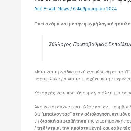
Από
E-wall News
/
6 Φεβρουαρίου 2024
Γιατί ακόμα και με την ψυχρή λογική η επιλ
Σύλλογος Πρωτοβάθμιας Εκπαίδευ
Μετά και τη διαδικτυακή ενημέρωση απ’το ΥΠΑΙ
παραφιλολογία για το τι ισχύει με την περιών
Καταρχάς να επισημάνουμε για άλλη μια φορ
Ακούγεται συχνότερα πλέον και σε … συμβουλ
ότι
“μπαίνοντας” στην αξιολόγηση, όχι μόν
τη
διαρκή αμφισβήτηση
της επιστημονικής σο
/ τη δ/ντρια, την προϊσταμένη) και κάθε τ