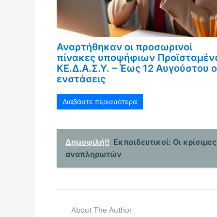
Αναρτήθηκαν οι προσωρινοί
πίνακες υποψήφιων Προϊσταμέ
ΚΕ.Δ.Α.Σ.Υ. – Έως 12 Αυγούστου ο
ενστάσεις
Διαβάστε περισσότερα
Δημοφιλή!!
Εκπαιδευτικοί: Οι κρίσιμε
αναπληρωτών
About The Author