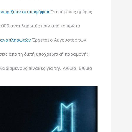
γνωρίζουν οι υποψήφιοι
Οι επόμενες ημέρες
.000 αναπληρωτές πριν από το πρώτο
ις αναπληρωτών
Έρχεται ο Αύγουστος των
εις από τη διετή υποχρεωτική παραμονή:
ρισμένους πίνακες για την Α/θμια, Β/θμια