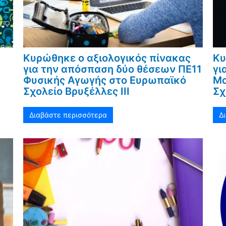
Κυρώθηκε ο αξιολογικός πίνακας
Κυ
για την απόσπαση δύο θέσεων ΠΕ11
γι
ς
Φυσικής Αγωγής στο Ευρωπαϊκό
Μα
Σχολείο Βρυξέλλες ΙΙΙ
Σχ
Διαβάστε περισσότερα
Δ