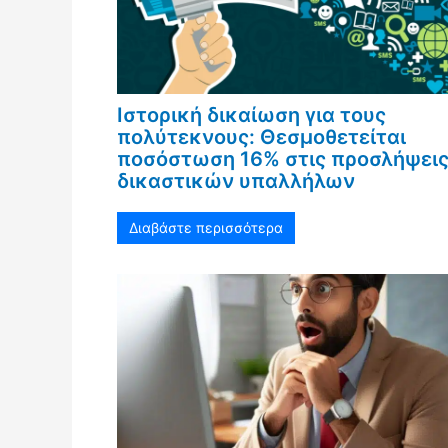
Ιστορική δικαίωση για τους
πολύτεκνους: Θεσμοθετείται
ποσόστωση 16% στις προσλήψει
δικαστικών υπαλλήλων
Διαβάστε περισσότερα