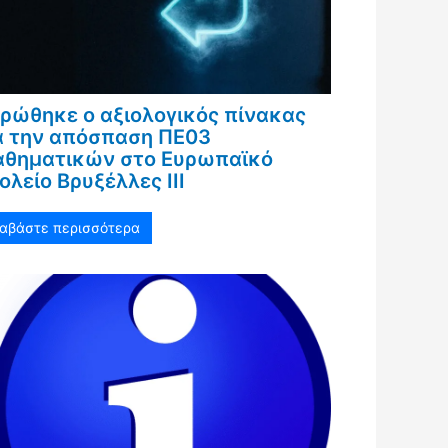
ρώθηκε ο αξιολογικός πίνακας
α την απόσπαση ΠΕ03
θηματικών στο Ευρωπαϊκό
ολείο Βρυξέλλες ΙΙΙ
ιαβάστε περισσότερα