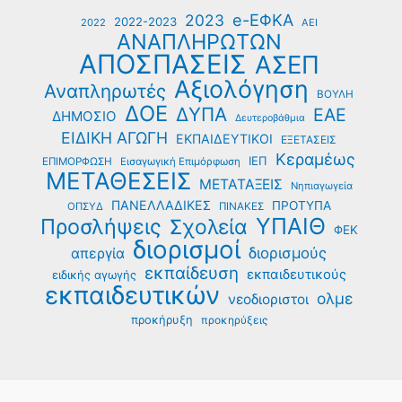
e-ΕΦΚΑ
2023
2022-2023
2022
ΑΕΙ
ΑΝΑΠΛΗΡΩΤΩΝ
ΑΠΟΣΠΑΣΕΙΣ
ΑΣΕΠ
Αξιολόγηση
Αναπληρωτές
ΒΟΥΛΗ
ΔΟΕ
ΔΥΠΑ
ΕΑΕ
ΔΗΜΟΣΙΟ
Δευτεροβάθμια
ΕΙΔΙΚΗ ΑΓΩΓΗ
ΕΚΠΑΙΔΕΥΤΙΚΟΙ
ΕΞΕΤΑΣΕΙΣ
Κεραμέως
ΙΕΠ
ΕΠΙΜΟΡΦΩΣΗ
Εισαγωγική Επιμόρφωση
ΜΕΤΑΘΕΣΕΙΣ
ΜΕΤΑΤΑΞΕΙΣ
Νηπιαγωγεία
ΠΑΝΕΛΛΑΔΙΚΕΣ
ΠΡΟΤΥΠΑ
ΟΠΣΥΔ
ΠΙΝΑΚΕΣ
ΥΠΑΙΘ
Προσλήψεις
Σχολεία
ΦΕΚ
διορισμοί
διορισμούς
απεργία
εκπαίδευση
εκπαιδευτικούς
ειδικής αγωγής
εκπαιδευτικών
ολμε
νεοδιοριστοι
προκήρυξη
προκηρύξεις