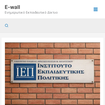
Μετάβαση
E-wall
στο
Ενημερωτικό Εκπαιδευτικό Δίκτυο
περιεχόμενο
Αναζήτηση