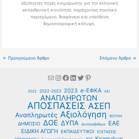
αξιόπιστες πηγές ενημέρωσης για την ελληνική
εκπαιδευτική κοινότητα, παρέχοντας ποιοτικό
περιεχόμενο, διαφάνεια και υπεύθυνη
δημοσιογραφική κάλυψη.
←
Προηγούμενο Άρθρο
Επόμενο Άρθρο
→
Mail
Instagram
Facebook
Linkedin
Twitter
Pinterest
e-ΕΦΚΑ
2023
2022-2023
2022
ΑΕΙ
ΑΝΑΠΛΗΡΩΤΩΝ
ΑΠΟΣΠΑΣΕΙΣ
ΑΣΕΠ
Αξιολόγηση
Αναπληρωτές
ΒΟΥΛΗ
ΔΟΕ
ΔΥΠΑ
ΕΑΕ
ΔΗΜΟΣΙΟ
Δευτεροβάθμια
ΕΙΔΙΚΗ ΑΓΩΓΗ
ΕΚΠΑΙΔΕΥΤΙΚΟΙ
ΕΞΕΤΑΣΕΙΣ
Κεραμέως