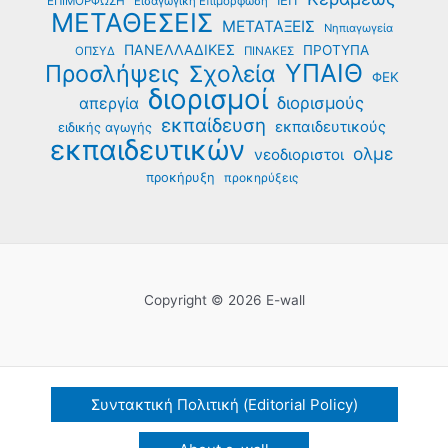
ΙΕΠ
ΕΠΙΜΟΡΦΩΣΗ
Εισαγωγική Επιμόρφωση
ΜΕΤΑΘΕΣΕΙΣ
ΜΕΤΑΤΑΞΕΙΣ
Νηπιαγωγεία
ΠΑΝΕΛΛΑΔΙΚΕΣ
ΠΡΟΤΥΠΑ
ΟΠΣΥΔ
ΠΙΝΑΚΕΣ
ΥΠΑΙΘ
Προσλήψεις
Σχολεία
ΦΕΚ
διορισμοί
διορισμούς
απεργία
εκπαίδευση
εκπαιδευτικούς
ειδικής αγωγής
εκπαιδευτικών
ολμε
νεοδιοριστοι
προκήρυξη
προκηρύξεις
Copyright © 2026 E-wall
Συντακτική Πολιτική (Editorial Policy)