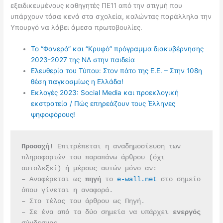
εξειδικευμένους καθηγητές ΠΕ11 από την στιγμή που
υπάρχουν τόσα κενά στα σχολεία, καλώντας παράλληλα την
Υπουργό να λάβει άμεσα πρωτοβουλίες.
Το “Φανερό” και “Κρυφό” πρόγραμμα διακυβέρνησης
2023-2027 της ΝΔ στην παιδεία
Ελευθερία του Τύπου: Στον πάτο της Ε.Ε. – Στην 108η
θέση παγκοσμίως η Ελλάδα!
Εκλογές 2023: Social Media και προεκλογική
εκστρατεία / Πώς επηρεάζουν τους Έλληνες
ψηφοφόρους!
Προσοχή!
 Επιτρέπεται η αναδημοσίευση των 
πληροφοριών του παραπάνω άρθρου (όχι 
αυτολεξεί) ή μέρους αυτών μόνο αν:
– Αναφέρεται ως 
πηγή 
το 
e-wall.net
 στο σημείο 
όπου γίνεται η αναφορά.
– Στο τέλος του άρθρου ως Πηγή.
– Σε ένα από τα δύο σημεία να υπάρχει 
ενεργός 