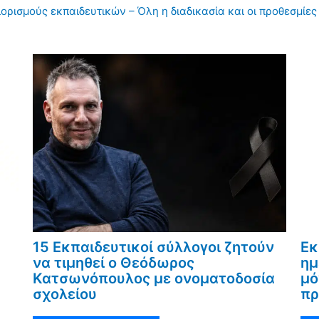
διορισμούς εκπαιδευτικών – Όλη η διαδικασία και οι προθεσμίες
15 Εκπαιδευτικοί σύλλογοι ζητούν
Εκ
να τιμηθεί ο Θεόδωρος
ημ
Κατσωνόπουλος με ονοματοδοσία
μό
σχολείου
πρ