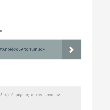
α
.
α πληρώσουν το τίμημα»
εξεί) ή μέρους αυτών μόνο αν: