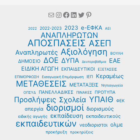
Mail
Instagram
Facebook
Linkedin
Twitter
Pinterest
e-ΕΦΚΑ
2023
2022-2023
2022
ΑΕΙ
ΑΝΑΠΛΗΡΩΤΩΝ
ΑΠΟΣΠΑΣΕΙΣ
ΑΣΕΠ
Αξιολόγηση
Αναπληρωτές
ΒΟΥΛΗ
ΔΟΕ
ΔΥΠΑ
ΕΑΕ
ΔΗΜΟΣΙΟ
Δευτεροβάθμια
ΕΙΔΙΚΗ ΑΓΩΓΗ
ΕΚΠΑΙΔΕΥΤΙΚΟΙ
ΕΞΕΤΑΣΕΙΣ
Κεραμέως
ΙΕΠ
ΕΠΙΜΟΡΦΩΣΗ
Εισαγωγική Επιμόρφωση
ΜΕΤΑΘΕΣΕΙΣ
ΜΕΤΑΤΑΞΕΙΣ
Νηπιαγωγεία
ΠΑΝΕΛΛΑΔΙΚΕΣ
ΠΡΟΤΥΠΑ
ΟΠΣΥΔ
ΠΙΝΑΚΕΣ
ΥΠΑΙΘ
Προσλήψεις
Σχολεία
ΦΕΚ
διορισμοί
διορισμούς
απεργία
εκπαίδευση
εκπαιδευτικούς
ειδικής αγωγής
εκπαιδευτικών
ολμε
νεοδιοριστοι
προκήρυξη
προκηρύξεις