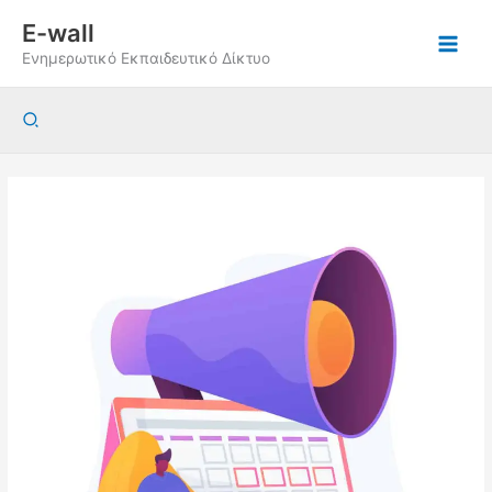
Μετάβαση
E-wall
στο
Ενημερωτικό Εκπαιδευτικό Δίκτυο
περιεχόμενο
Αναζήτηση