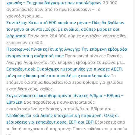
χρονιάς – Το χρονοδιάγραμμα των προσλήψεων
30.000
αναπληρωτές πριν από το πρώτο κουδούνι – Το
χρονοδιάγραμμα…
Συντάξεις: Κάτω από 500 ευρώ τον μήνα – Πώς θα βγάλουν
τον μήνα οι συνταξιούχοι με ενοίκια, σούπερ μάρκετ και
φάρμακα;
Πάνω από 264.000 κύριες συντάξεις γήρατος δεν
ξεπερνούν τα 500…
Προσωρινοί πίνακες Γενικής Αγωγής: Την επόμενη εβδομάδα
αναμένεται η ανάρτησή τους
Προσωρινοί πίνακες Γενικής
Αγωγής: Αναμένονται την επόμενη εβδομάδα Σύμφωνα με…
Εκπαιδευτικοί: Οι κρίσιμες ημερομηνίες για πίνακες ΑΣΕΠ,
μόνιμους διορισμούς και προσλήψεις αναπληρωτών
Το
επόμενο διάστημα θεωρείται ιδιαίτερα κρίσιμο για χιλιάδες
εκπαιδευτικούς, καθώς…
Συγκεντρωτικοί εκκαθαρισμένοι πίνακες Α/θμια – Β/θμια –
Εβπ/Εεπ
Σας παραθέτουμε συγκεντρωτικούς
εκκαθαρισμένους πίνακες για την Α/θμια, Β/θμια και…
Νεοδιόριστοι και Διετής υποχρεωτική παραμονή: Όλες οι
εξαιρέσεις για εκπαιδευτικούς, ΕΕΠ και ΕΒΠ
Εξαιρέσεις από
τη διετή υποχρεωτική παραμονή: Ποιοι νεοδιόριστοι μπορούν