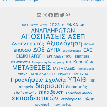
Mail
Instagram
Facebook
Linkedin
Twitter
Pinterest
e-ΕΦΚΑ
2023
2022-2023
2022
ΑΕΙ
ΑΝΑΠΛΗΡΩΤΩΝ
ΑΠΟΣΠΑΣΕΙΣ
ΑΣΕΠ
Αξιολόγηση
Αναπληρωτές
ΒΟΥΛΗ
ΔΟΕ
ΔΥΠΑ
ΕΑΕ
ΔΗΜΟΣΙΟ
Δευτεροβάθμια
ΕΙΔΙΚΗ ΑΓΩΓΗ
ΕΚΠΑΙΔΕΥΤΙΚΟΙ
ΕΞΕΤΑΣΕΙΣ
Κεραμέως
ΙΕΠ
ΕΠΙΜΟΡΦΩΣΗ
Εισαγωγική Επιμόρφωση
ΜΕΤΑΘΕΣΕΙΣ
ΜΕΤΑΤΑΞΕΙΣ
Νηπιαγωγεία
ΠΑΝΕΛΛΑΔΙΚΕΣ
ΠΡΟΤΥΠΑ
ΟΠΣΥΔ
ΠΙΝΑΚΕΣ
ΥΠΑΙΘ
Προσλήψεις
Σχολεία
ΦΕΚ
διορισμοί
διορισμούς
απεργία
εκπαίδευση
εκπαιδευτικούς
ειδικής αγωγής
εκπαιδευτικών
ολμε
νεοδιοριστοι
προκήρυξη
προκηρύξεις