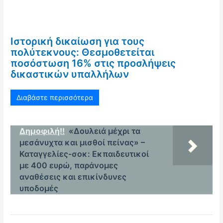
Ιστορική δικαίωση για τους
πολύτεκνους: Θεσμοθετείται
ποσόστωση 16% στις προσλήψεις
δικαστικών υπαλλήλων
Διαβάστε περισσότερα
Δημοφιλή!!
«Δουλειά μέχρι τα
μεσάνυχτα και μισθοί πείνας» –
Καταγγελίες-σοκ: Εκπαιδευτικοί
με 400 ευρώ, παράνομες
αναθέσεις και επικίνδυνες
υποδομές