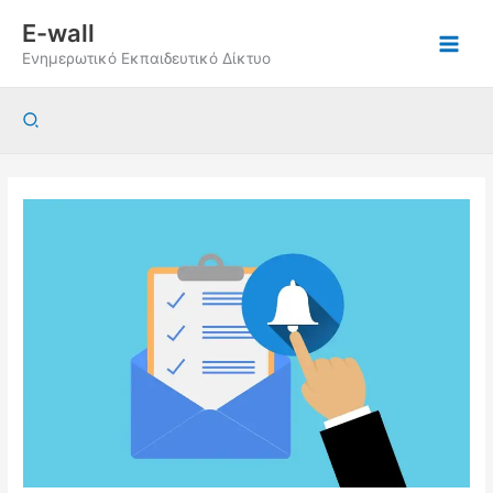
Μετάβαση
E-wall
στο
Ενημερωτικό Εκπαιδευτικό Δίκτυο
περιεχόμενο
Αναζήτηση