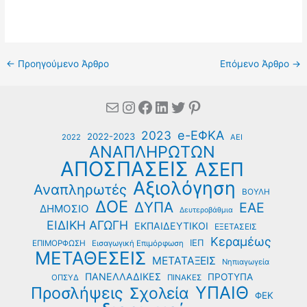
←
Προηγούμενο Άρθρο
Επόμενο Άρθρο
→
Mail
Instagram
Facebook
Linkedin
Twitter
Pinterest
e-ΕΦΚΑ
2023
2022-2023
2022
ΑΕΙ
ΑΝΑΠΛΗΡΩΤΩΝ
ΑΠΟΣΠΑΣΕΙΣ
ΑΣΕΠ
Αξιολόγηση
Αναπληρωτές
ΒΟΥΛΗ
ΔΟΕ
ΔΥΠΑ
ΕΑΕ
ΔΗΜΟΣΙΟ
Δευτεροβάθμια
ΕΙΔΙΚΗ ΑΓΩΓΗ
ΕΚΠΑΙΔΕΥΤΙΚΟΙ
ΕΞΕΤΑΣΕΙΣ
Κεραμέως
ΙΕΠ
ΕΠΙΜΟΡΦΩΣΗ
Εισαγωγική Επιμόρφωση
ΜΕΤΑΘΕΣΕΙΣ
ΜΕΤΑΤΑΞΕΙΣ
Νηπιαγωγεία
ΠΑΝΕΛΛΑΔΙΚΕΣ
ΠΡΟΤΥΠΑ
ΟΠΣΥΔ
ΠΙΝΑΚΕΣ
ΥΠΑΙΘ
Προσλήψεις
Σχολεία
ΦΕΚ