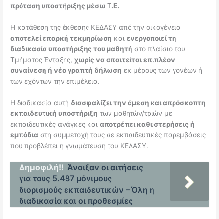
πρόταση υποστήριξης μέσω Τ.Ε.
Η κατάθεση της έκθεσης ΚΕΔΑΣΥ από την οικογένεια
αποτελεί επαρκή τεκμηρίωση
και
ενεργοποιεί τη
διαδικασία υποστήριξης του μαθητή
στο πλαίσιο του
Τμήματος Ένταξης,
χωρίς να απαιτείται επιπλέον
συναίνεση ή νέα γραπτή δήλωση
εκ μέρους των γονέων ή
των εχόντων την επιμέλεια.
Η διαδικασία αυτή
διασφαλίζει την άμεση και απρόσκοπτη
εκπαιδευτική υποστήριξη
των μαθητών/τριών με
εκπαιδευτικές ανάγκες και
αποτρέπει καθυστερήσεις ή
εμπόδια
στη συμμετοχή τους σε εκπαιδευτικές παρεμβάσεις
που προβλέπει η γνωμάτευση του ΚΕΔΑΣΥ.
Δημοφιλή!!
Άνοιξαν οι αιτήσεις
για τους 5.487 μόνιμους
διορισμούς εκπαιδευτικών – Όλη η
διαδικασία και οι προθεσμίες