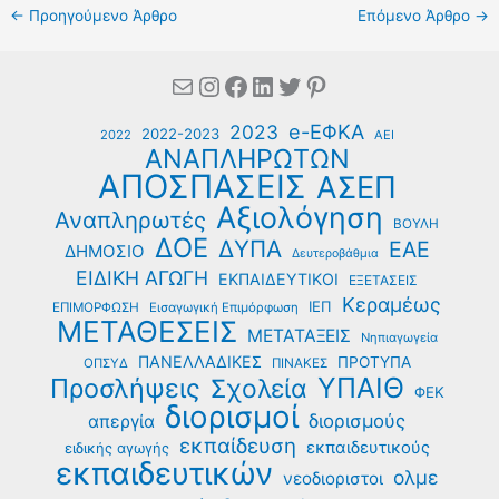
←
Προηγούμενο Άρθρο
Επόμενο Άρθρο
→
Mail
Instagram
Facebook
Linkedin
Twitter
Pinterest
e-ΕΦΚΑ
2023
2022-2023
2022
ΑΕΙ
ΑΝΑΠΛΗΡΩΤΩΝ
ΑΠΟΣΠΑΣΕΙΣ
ΑΣΕΠ
Αξιολόγηση
Αναπληρωτές
ΒΟΥΛΗ
ΔΟΕ
ΔΥΠΑ
ΕΑΕ
ΔΗΜΟΣΙΟ
Δευτεροβάθμια
ΕΙΔΙΚΗ ΑΓΩΓΗ
ΕΚΠΑΙΔΕΥΤΙΚΟΙ
ΕΞΕΤΑΣΕΙΣ
Κεραμέως
ΙΕΠ
ΕΠΙΜΟΡΦΩΣΗ
Εισαγωγική Επιμόρφωση
ΜΕΤΑΘΕΣΕΙΣ
ΜΕΤΑΤΑΞΕΙΣ
Νηπιαγωγεία
ΠΑΝΕΛΛΑΔΙΚΕΣ
ΠΡΟΤΥΠΑ
ΟΠΣΥΔ
ΠΙΝΑΚΕΣ
ΥΠΑΙΘ
Προσλήψεις
Σχολεία
ΦΕΚ
διορισμοί
διορισμούς
απεργία
εκπαίδευση
εκπαιδευτικούς
ειδικής αγωγής
εκπαιδευτικών
ολμε
νεοδιοριστοι