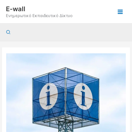
Μετάβαση
E-wall
στο
Ενημερωτικό Εκπαιδευτικό Δίκτυο
περιεχόμενο
Αναζήτηση