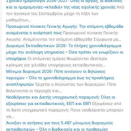
Σχολικό ημερολόγιο 2026-2027: Όλες οι αργίες, οι διακοπές
και οι ημερομηνίες-«κλειδιά» της νέας σχολικής χρονιάς
Από
τον αγιασμό του Σεπτεμβρίου μέχρι τη λήξη των
μαθημάτων…
Προσωρινοί πίνακες Γενικής Αγωγής: Την επόμενη εβδομάδα
αναμένεται η ανάρτησή τους
Προσωρινοί πίνακες Γενικής
Αγωγής: Αναμένονται την επόμενη εβδομάδα Σύμφωνα με…
Διορισμοί Εκπαιδευτικών 2026: Το πλήρες χρονοδιάγραμμα
μέχρι την ανάληψη υπηρεσίας – Όσα πρέπει να γνωρίζουν οι
υποψήφιοι
Οι επόμενες ημέρες θεωρούνται ιδιαίτερα
κρίσιμες για χιλιάδες υποψήφιους εκπαιδευτικούς…
Μόνιμοι διορισμοί 2026: Πότε ανοίγουν οι δηλώσεις
περιοχών – Όλο το χρονοδιάγραμμα έως τις προσλήψεις
αναπληρωτών
Έρχεται ο Αύγουστος των διορισμών: Πότε
δηλώνονται οι περιοχές και…
Νεοδιόριστοι και Διετής υποχρεωτική παραμονή: Όλες οι
εξαιρέσεις για εκπαιδευτικούς, ΕΕΠ και ΕΒΠ
Εξαιρέσεις από
τη διετή υποχρεωτική παραμονή: Ποιοι νεοδιόριστοι μπορούν
να…
Άνοιξαν οι αιτήσεις για τους 5.487 μόνιμους διορισμούς
εκπαιδευτικών – Όλη η διαδικασία και οι προθεσμίες