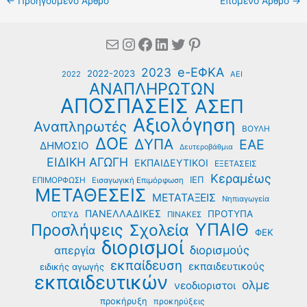
←
Προηγούμενο Άρθρο
Επόμενο Άρθρο
→
Mail
Instagram
Facebook
Linkedin
Twitter
Pinterest
e-ΕΦΚΑ
2023
2022-2023
2022
ΑΕΙ
ΑΝΑΠΛΗΡΩΤΩΝ
ΑΠΟΣΠΑΣΕΙΣ
ΑΣΕΠ
Αξιολόγηση
Αναπληρωτές
ΒΟΥΛΗ
ΔΟΕ
ΔΥΠΑ
ΕΑΕ
ΔΗΜΟΣΙΟ
Δευτεροβάθμια
ΕΙΔΙΚΗ ΑΓΩΓΗ
ΕΚΠΑΙΔΕΥΤΙΚΟΙ
ΕΞΕΤΑΣΕΙΣ
Κεραμέως
ΙΕΠ
ΕΠΙΜΟΡΦΩΣΗ
Εισαγωγική Επιμόρφωση
ΜΕΤΑΘΕΣΕΙΣ
ΜΕΤΑΤΑΞΕΙΣ
Νηπιαγωγεία
ΠΑΝΕΛΛΑΔΙΚΕΣ
ΠΡΟΤΥΠΑ
ΟΠΣΥΔ
ΠΙΝΑΚΕΣ
ΥΠΑΙΘ
Προσλήψεις
Σχολεία
ΦΕΚ
διορισμοί
διορισμούς
απεργία
εκπαίδευση
εκπαιδευτικούς
ειδικής αγωγής
εκπαιδευτικών
ολμε
νεοδιοριστοι
προκήρυξη
προκηρύξεις