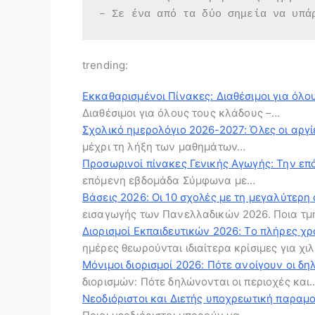
– Σε ένα από τα δύο σημεία να υπά
trending:
Εκκαθαρισμένοι Πίνακες: Διαθέσιμοι για όλο
Διαθέσιμοι για όλους τους κλάδους –…
Σχολικό ημερολόγιο 2026-2027: Όλες οι αργίε
μέχρι τη λήξη των μαθημάτων…
Προσωρινοί πίνακες Γενικής Αγωγής: Την ε
επόμενη εβδομάδα Σύμφωνα με…
Βάσεις 2026: Οι 10 σχολές με τη μεγαλύτερη
εισαγωγής των Πανελλαδικών 2026. Ποια τ
Διορισμοί Εκπαιδευτικών 2026: Το πλήρες χ
ημέρες θεωρούνται ιδιαίτερα κρίσιμες για χ
Μόνιμοι διορισμοί 2026: Πότε ανοίγουν οι 
διορισμών: Πότε δηλώνονται οι περιοχές και
Νεοδιόριστοι και Διετής υποχρεωτική παραμον