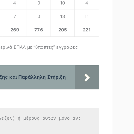
4
0
10
4
7
0
13
11
269
776
205
221
περινά ΕΠΑΛ με “ύποπτες” εγγραφές
ξης και Παράλληλη Στήριξη
λεξεί) ή μέρους αυτών μόνο αν: