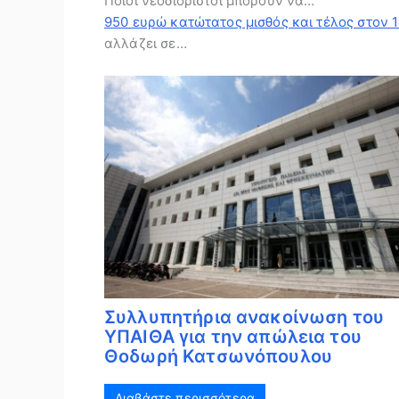
Ποιοι νεοδιόριστοι μπορούν να…
950 ευρώ κατώτατος μισθός και τέλος στον 1
αλλάζει σε…
Συλλυπητήρια ανακοίνωση του
ΥΠΑΙΘΑ για την απώλεια του
Θοδωρή Κατσωνόπουλου
Διαβάστε περισσότερα