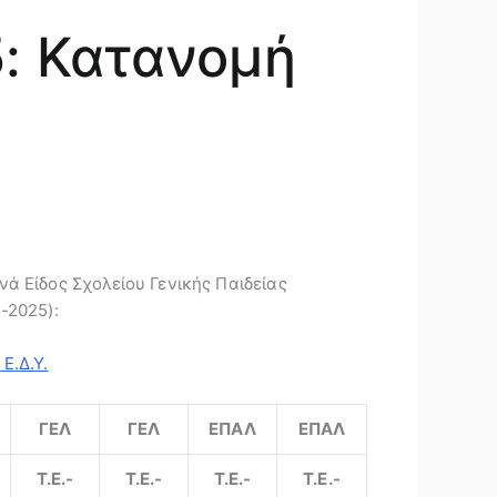
: Κατανομή
ά Είδος Σχολείου Γενικής Παιδείας
-2025):
Ε.Δ.Υ.
ΓΕΛ
ΓΕΛ
ΕΠΑΛ
ΕΠΑΛ
Τ.Ε.-
Τ.Ε.-
Τ.Ε.-
Τ.Ε.-