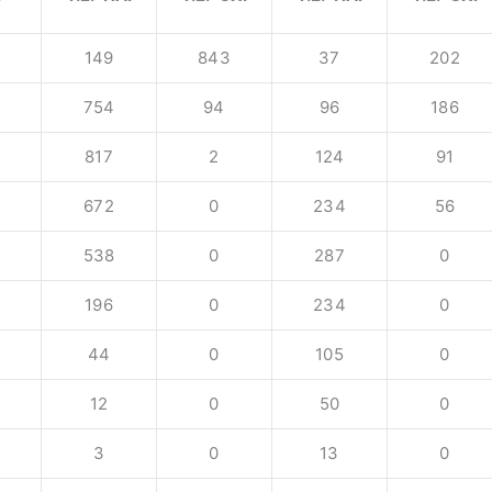
149
843
37
202
754
94
96
186
817
2
124
91
672
0
234
56
538
0
287
0
196
0
234
0
44
0
105
0
12
0
50
0
3
0
13
0