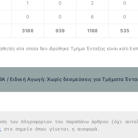
1
0
2
0
0
0
6
0
3186
939
1188
535
αθητές στα οποία δεν ιδρύθηκε Τμήμα Ένταξης είναι κάτι Εσ
Α / Ειδική Αγωγή: Χωρίς δεσμεύσεις για Τμήματα Έντα
υση των πληροφοριών του παραπάνω άρθρου (όχι αυτο
t
 στο σημείο όπου γίνεται η αναφορά.