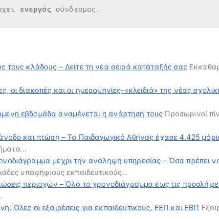
ρχει 
ενεργός 
σύνδεσμος.
υς τους κλάδους – Δείτε τη νέα σειρά κατάταξής σας
Εκκαθαρ
ς, οι διακοπές και οι ημερομηνίες-«κλειδιά» της νέας σχολι
πόμενη εβδομάδα αναμένεται η ανάρτησή τους
Προσωρινοί πίν
 άνοδο και πτώση – Το Παιδαγωγικό Αθήνας έχασε 4.425 μόρι
μήματα…
ρονοδιάγραμμα μέχρι την ανάληψη υπηρεσίας – Όσα πρέπει ν
ιλιάδες υποψήφιους εκπαιδευτικούς…
δηλώσεις περιοχών – Όλο το χρονοδιάγραμμα έως τις προσλή
…
ή: Όλες οι εξαιρέσεις για εκπαιδευτικούς, ΕΕΠ και ΕΒΠ
Εξαιρ