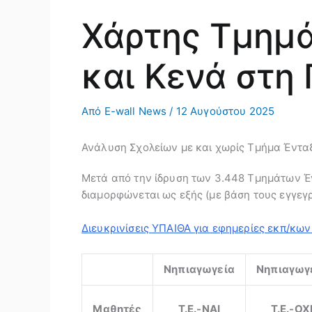
Χάρτης Τμημά
και Κενά στη 
Από
E-wall News
/
12 Αυγούστου 2025
Ανάλυση Σχολείων με και χωρίς Τμήμα Έντα
Μετά από την ίδρυση των 3.448 Τμημάτων Έν
διαμορφώνεται ως εξής (με βάση τους εγγεγ
Διευκρινίσεις ΥΠΑΙΘΑ για εφημερίες εκπ/κω
Νηπιαγωγεία
Νηπιαγωγ
Μαθητές
Τ.Ε.-NAI
Τ.Ε.-ΟΧ