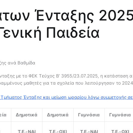
των Ένταξης 2025
Γενική Παιδεία
ξης ανά Βαθμίδα
ταξης με το ΦΕΚ Τεύχος B’ 3955/23.07.2025, η κατάσταση αν
ραμμένους μαθητές για τα σχολεία που λειτούργησαν το 2024
ν Τμήματος Ένταξης και μείωση ωραρίου λόγω συμμετοχής σε 
εία
Δημοτικά
Δημοτικά
Γυμνάσια
Γυμνάσια
Ι
Τ.Ε.-NAI
Τ.Ε.-ΟΧΙ
Τ.Ε.-NAI
Τ.Ε.-ΟΧΙ