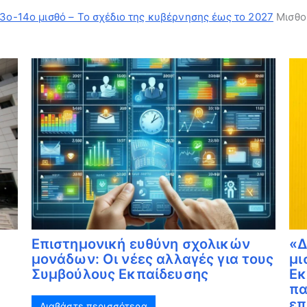
3ο-14ο μισθό – Το σχέδιο της κυβέρνησης έως το 2027
Μισθοί
Επιστημονική ευθύνη σχολικών
«Δ
μονάδων: Οι νέες αλλαγές για τους
μι
Συμβούλους Εκπαίδευσης
Εκ
πα
επ
Διαβάστε περισσότερα