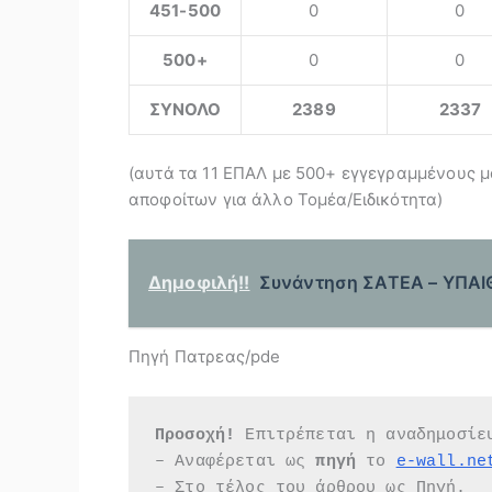
451-500
0
0
500+
0
0
ΣΥΝΟΛΟ
2389
2337
(αυτά τα 11 ΕΠΑΛ με 500+ εγγεγραμμένους μ
αποφοίτων για άλλο Τομέα/Ειδικότητα)
Δημοφιλή!!
Συνάντηση ΣΑΤΕΑ – ΥΠΑΙΘ
Πηγή Πατρεας/pde
Προσοχή!
 Επιτρέπεται η αναδημοσίε
– Αναφέρεται ως 
πηγή 
το 
e-wall.ne
– Στο τέλος του άρθρου ως Πηγή.