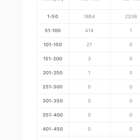
1-50
1884
2336
51-100
474
1
101-150
27
0
151-200
3
0
201-250
1
0
251-300
0
0
301-350
0
0
351-400
0
0
401-450
0
0