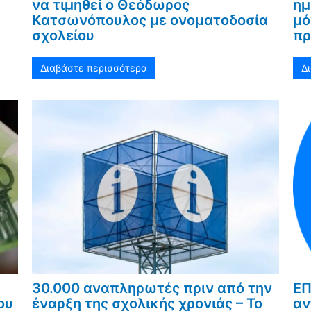
να τιμηθεί ο Θεόδωρος
ημ
Κατσωνόπουλος με ονοματοδοσία
μό
σχολείου
πρ
Διαβάστε περισσότερα
Δ
30.000 αναπληρωτές πριν από την
ΕΠ
ου
έναρξη της σχολικής χρονιάς – Το
αν