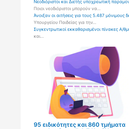
Νεοδιόριστοι και Διετής υποχρεωτική παραμον
Ποιοι νεοδιόριστοι μπορούν να…
Άνοιξαν οι αιτήσεις για τους 5.487 μόνιμους 
Υπουργείου Παιδείας για την…
Συγκεντρωτικοί εκκαθαρισμένοι πίνακες Α/θμι
και…
95 ειδικότητες και 860 τμήματα