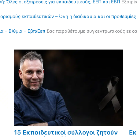
ή: Όλες οι εξαιρέσεις για εκπαιδευτικούς, ΕΕΠ και ΕΒΠ
Εξαιρέσ
διορισμούς εκπαιδευτικών – Όλη η διαδικασία και οι προθεσμίες
α – Β/θμια – Εβπ/Εεπ
Σας παραθέτουμε συγκεντρωτικούς εκκαθα
15 Εκπαιδευτικοί σύλλογοι ζητούν
Εκ