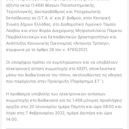
εξήντα οκτώ (1.468) θέσεων Πανεπιστημιακής,
Τεχνολογικής, Δευτεροβάθμιας και Υποχρεωτικής
Εκπαίδευσης σε Ο.Τ.Α. α΄ και β΄ βαθμού, στην Κεντρική
Ένωση Δήμων Ελλάδας, στο Διαδημοτικό Λιμενικό Ταμείο
Λέσβου και στον Φορέα Διαχείρισης Μητροπολιτικού Πάρκου
Περιβαλλοντικών και Εκπαιδευτικών Δραστηριοτήτων και
Ανάπτυξης Κοινωνικής Οικονομίας «Αντώνης Τρίτσης»,
σύμφωνα με το άρθρο 28 του ν. 4765/2021.
Οι υποψήφιοι πρέπει να συμπληρώσουν και να υποβάλουν
ηλεκτρονική αίτηση συμμετοχής στο ΑΣΕΠ, αποκλειστικά
μέσω του διαδικτυακού του τόπου, ακολουθώντας τις οδηγίες
που παρέχονται στην Προκήρυξη (Παράρτημα ΣΤ΄΄).
Η προθεσμία υποβολής των ηλεκτρονικών αιτήσεων
συμμετοχής στη διαδικασία για τις 1.468 μόνιμες προσλήψεις
αρχίζει στις 20 Ιανουαρίου ημέρα Πέμπτη και ώρα 08:00 και
λήγει στις 7 Φεβρουαρίου 2022, ημέρα Δευτέρα και ώρα
14:00.