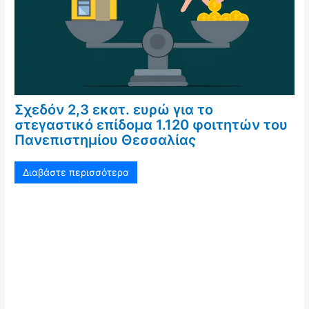
Σχεδόν 2,3 εκατ. ευρώ για το
στεγαστικό επίδομα 1.120 φοιτητών του
Πανεπιστημίου Θεσσαλίας
Διαβάστε περισσότερα