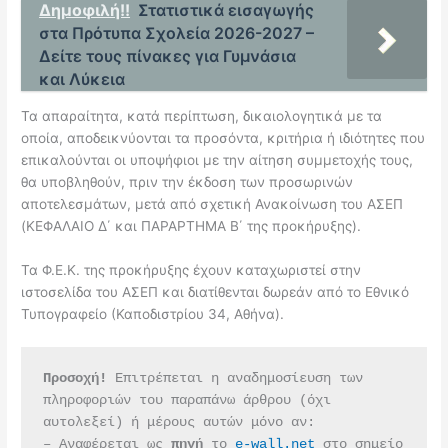
Δημοφιλή!!
Στατιστικά εισαγωγής
στα Πρότυπα Σχολεία 2026-2027 –
Δείτε τους πίνακες για Γυμνάσια
και Λύκεια
Τα απαραίτητα, κατά περίπτωση, δικαιολογητικά με τα
οποία, αποδεικνύονται τα προσόντα, κριτήρια ή ιδιότητες που
επικαλούνται οι υποψήφιοι με την αίτηση συμμετοχής τους,
θα υποβληθούν, πριν την έκδοση των προσωρινών
αποτελεσμάτων, μετά από σχετική Ανακοίνωση του ΑΣΕΠ
(ΚΕΦΑΛΑΙΟ Δ΄ και ΠΑΡΑΡΤΗΜΑ Β΄ της προκήρυξης).
Τα Φ.Ε.Κ. της προκήρυξης έχουν καταχωριστεί στην
ιστοσελίδα του ΑΣΕΠ και διατίθενται δωρεάν από το Εθνικό
Τυπογραφείο (Καποδιστρίου 34, Αθήνα).
Προσοχή!
 Επιτρέπεται η αναδημοσίευση των 
πληροφοριών του παραπάνω άρθρου (όχι 
αυτολεξεί) ή μέρους αυτών μόνο αν:
– Αναφέρεται ως 
πηγή 
το 
e-wall.net
 στο σημείο 