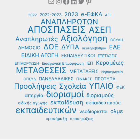
Mail
Instagram
Facebook
Linkedin
Twitter
Pinterest
e-ΕΦΚΑ
2023
2022-2023
2022
ΑΕΙ
ΑΝΑΠΛΗΡΩΤΩΝ
ΑΠΟΣΠΑΣΕΙΣ
ΑΣΕΠ
Αξιολόγηση
Αναπληρωτές
ΒΟΥΛΗ
ΔΟΕ
ΔΥΠΑ
ΕΑΕ
ΔΗΜΟΣΙΟ
Δευτεροβάθμια
ΕΙΔΙΚΗ ΑΓΩΓΗ
ΕΚΠΑΙΔΕΥΤΙΚΟΙ
ΕΞΕΤΑΣΕΙΣ
Κεραμέως
ΙΕΠ
ΕΠΙΜΟΡΦΩΣΗ
Εισαγωγική Επιμόρφωση
ΜΕΤΑΘΕΣΕΙΣ
ΜΕΤΑΤΑΞΕΙΣ
Νηπιαγωγεία
ΠΑΝΕΛΛΑΔΙΚΕΣ
ΠΡΟΤΥΠΑ
ΟΠΣΥΔ
ΠΙΝΑΚΕΣ
ΥΠΑΙΘ
Προσλήψεις
Σχολεία
ΦΕΚ
διορισμοί
διορισμούς
απεργία
εκπαίδευση
εκπαιδευτικούς
ειδικής αγωγής
εκπαιδευτικών
ολμε
νεοδιοριστοι
προκήρυξη
προκηρύξεις