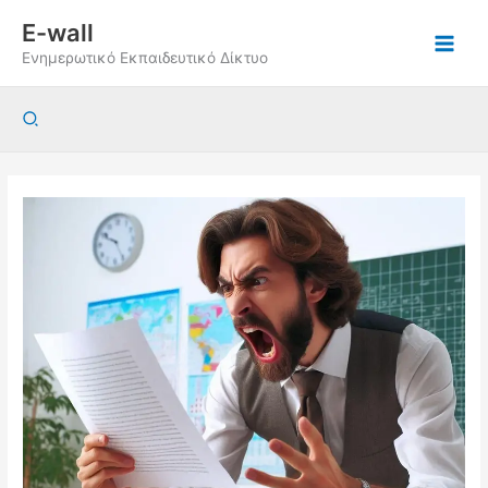
Μετάβαση
E-wall
στο
Ενημερωτικό Εκπαιδευτικό Δίκτυο
περιεχόμενο
Αναζήτηση