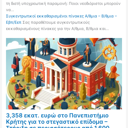
τη διετή υποχρεωτική παραμονή: Ποιοι νεοδιόριστοι μπορούν
να…
Συγκεντρωτικοί εκκαθαρισμένοι πίνακες Α/θμια – Β/θμια –
Εβπ/Εεπ
Σας παραθέτουμε συγκεντρωτικούς
εκκαθαρισμένους πίνακες για την Α/θμια, Β/θμια και…
3,358 εκατ. ευρώ στο Πανεπιστήμιο
Κρήτης για το στεγαστικό επίδομα –
Στήριξη σε περισσότερους από 1.600