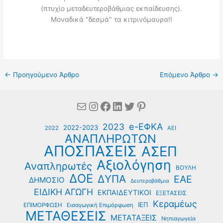
(πτυχίο μεταδευτεροβάθμιας εκπαίδευσης).
Μοναδικά "δεσμά" τα κιτρινόμαυρα!!
←
Προηγούμενο Άρθρο
Επόμενο Άρθρο
→
Mail
Instagram
Facebook
Linkedin
Twitter
Pinterest
e-ΕΦΚΑ
2023
2022-2023
2022
ΑΕΙ
ΑΝΑΠΛΗΡΩΤΩΝ
ΑΠΟΣΠΑΣΕΙΣ
ΑΣΕΠ
Αξιολόγηση
Αναπληρωτές
ΒΟΥΛΗ
ΔΟΕ
ΔΥΠΑ
ΕΑΕ
ΔΗΜΟΣΙΟ
Δευτεροβάθμια
ΕΙΔΙΚΗ ΑΓΩΓΗ
ΕΚΠΑΙΔΕΥΤΙΚΟΙ
ΕΞΕΤΑΣΕΙΣ
Κεραμέως
ΙΕΠ
ΕΠΙΜΟΡΦΩΣΗ
Εισαγωγική Επιμόρφωση
ΜΕΤΑΘΕΣΕΙΣ
ΜΕΤΑΤΑΞΕΙΣ
Νηπιαγωγεία