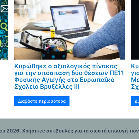
Κυρώθηκε ο αξιολογικός πίνακας
Κυ
για την απόσπαση δύο θέσεων ΠΕ11
γι
ς
Φυσικής Αγωγής στο Ευρωπαϊκό
Μα
Σχολείο Βρυξέλλες ΙΙΙ
Σχ
Διαβάστε περισσότερα
Δ
ύ 2026: Χρήσιμες συμβουλές για τη σωστή επιλογή τω