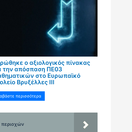
ρώθηκε ο αξιολογικός πίνακας
α την απόσπαση ΠΕ03
θηματικών στο Ευρωπαϊκό
ολείο Βρυξέλλες ΙΙΙ
ιαβάστε περισσότερα
ν περιοχών