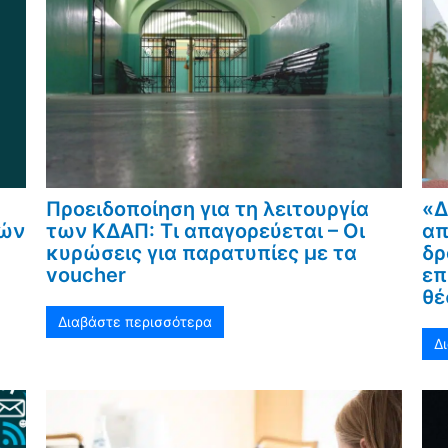
Προειδοποίηση για τη λειτουργία
«Δ
τών
των ΚΔΑΠ: Τι απαγορεύεται – Οι
απ
κυρώσεις για παρατυπίες με τα
δρ
voucher
επ
θέ
Διαβάστε περισσότερα
Δ