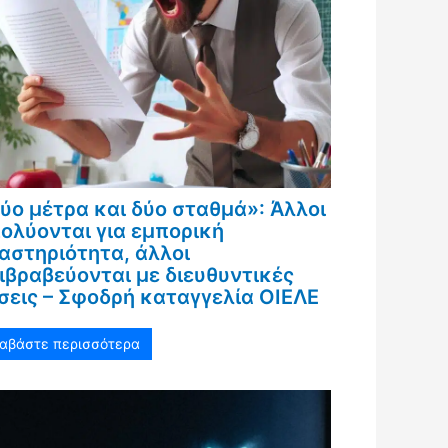
ύο μέτρα και δύο σταθμά»: Άλλοι
ολύονται για εμπορική
αστηριότητα, άλλοι
ιβραβεύονται με διευθυντικές
σεις – Σφοδρή καταγγελία ΟΙΕΛΕ
ιαβάστε περισσότερα