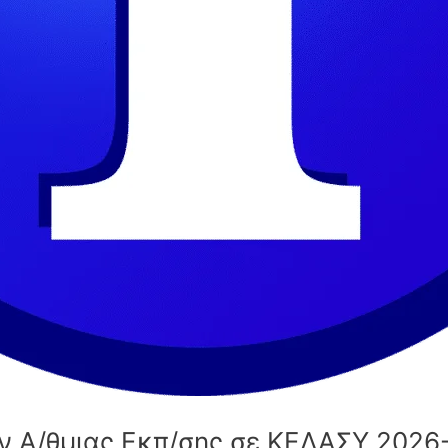
ν Α/θμιας Εκπ/σης σε ΚΕΔΑΣΥ 2026