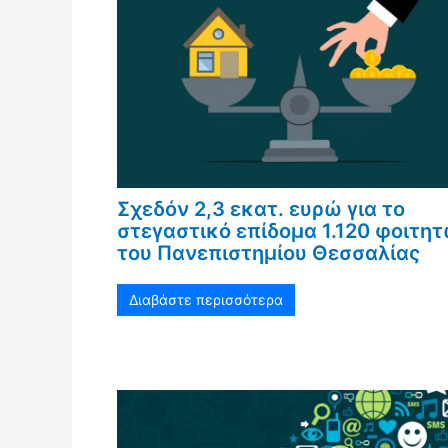
Σχεδόν 2,3 εκατ. ευρώ για το
στεγαστικό επίδομα 1.120 φοιτη
του Πανεπιστημίου Θεσσαλίας
Διαβάστε περισσότερα