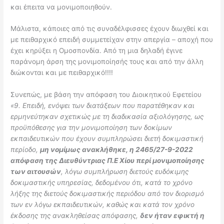
και έπειτα να μονιμοποιηθούν.
Μάλιστα, κάποιες από τις συναδέλφισσες έχουν διωχθεί και
με πειθαρχικό επειδή συμμετείχαν στην απεργία – αποχή που
έχει κηρύξει η Ομοσπονδία. Από τη μια δηλαδή έγινε
παράνομη άρση της μονιμοποίησής τους και από την άλλη
διώκονται και με πειθαρχικό!!!!
Συνεπώς, με βάση την απόφαση του Διοικητικού Εφετείου
«9. Επειδή, ενόψει των διατάξεων που παρατέθηκαν και
ερμηνεύτηκαν σχετικώς με τη διαδικασία αξιολόγησης, ως
προϋπόθεσης για την μονιμοποίηση των δοκίμων
εκπαιδευτικών που έχουν συμπληρώσει διετή δοκιμαστική
περίοδο,
μη νομίμως ανακλήθηκε, η 2465/27-9-2022
απόφαση της Διευθύντριας Π.Ε Χίου περί μονιμοποίησης
των αιτουσών
, λόγω συμπλήρωση διετούς ευδόκιμης
δοκιμαστικής υπηρεσίας, δεδομένου ότι, κατά το χρόνο
λήξης της διετούς δοκιμαστικής περιόδου από τον διορισμό
των εν λόγω εκπαιδευτικών, καθώς και κατά τον χρόνο
έκδοσης της ανακληθείσας απόφασης,
δεν ήταν εφικτή η