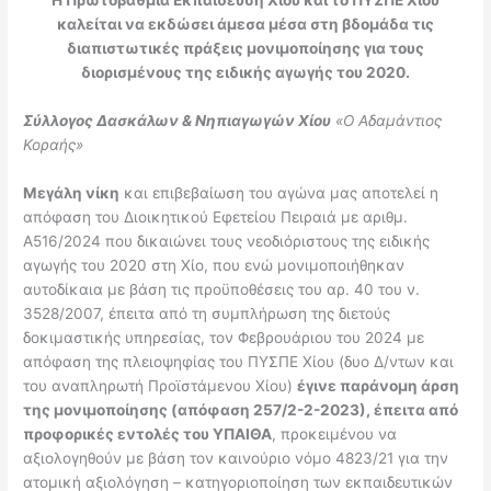
καλείται να εκδώσει άμεσα μέσα στη βδομάδα τις
διαπιστωτικές πράξεις μονιμοποίησης για τους
διορισμένους της ειδικής αγωγής του 2020.
Σύλλογος Δασκάλων & Νηπιαγωγών Χίου
«O Αδαμάντιος
Κοραής»
Μεγάλη νίκη
και επιβεβαίωση του αγώνα μας αποτελεί η
απόφαση του Διοικητικού Εφετείου Πειραιά με αριθμ.
Α516/2024 που δικαιώνει τους νεοδιόριστους της ειδικής
αγωγής του 2020 στη Χίο, που ενώ μονιμοποιήθηκαν
αυτοδίκαια με βάση τις προϋποθέσεις του αρ. 40 του ν.
3528/2007, έπειτα από τη συμπλήρωση της διετούς
δοκιμαστικής υπηρεσίας, τον Φεβρουάριου του 2024 με
απόφαση της πλειοψηφίας του ΠΥΣΠΕ Χίου (δυο Δ/ντων και
του αναπληρωτή Προϊστάμενου Χίου)
έγινε παράνομη άρση
της μονιμοποίησης (απόφαση 257/2-2-2023), έπειτα από
προφορικές εντολές του ΥΠΑΙΘΑ
, προκειμένου να
αξιολογηθούν με βάση τον καινούριο νόμο 4823/21 για την
ατομική αξιολόγηση – κατηγοριοποίηση των εκπαιδευτικών