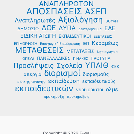
ΑΝΑΠΛΗΡΩΤΩΝ
ΑΠΟΣΠΑΣΕΙΣ
ΑΣΕΠ
Αξιολόγηση
Αναπληρωτές
ΒΟΥΛΗ
ΔΟΕ
ΔΥΠΑ
ΕΑΕ
ΔΗΜΟΣΙΟ
Δευτεροβάθμια
ΕΙΔΙΚΗ ΑΓΩΓΗ
ΕΚΠΑΙΔΕΥΤΙΚΟΙ
ΕΞΕΤΑΣΕΙΣ
Κεραμέως
ΙΕΠ
ΕΠΙΜΟΡΦΩΣΗ
Εισαγωγική Επιμόρφωση
ΜΕΤΑΘΕΣΕΙΣ
ΜΕΤΑΤΑΞΕΙΣ
Νηπιαγωγεία
ΠΑΝΕΛΛΑΔΙΚΕΣ
ΠΡΟΤΥΠΑ
ΟΠΣΥΔ
ΠΙΝΑΚΕΣ
ΥΠΑΙΘ
Προσλήψεις
Σχολεία
ΦΕΚ
διορισμοί
διορισμούς
απεργία
εκπαίδευση
εκπαιδευτικούς
ειδικής αγωγής
εκπαιδευτικών
ολμε
νεοδιοριστοι
προκήρυξη
προκηρύξεις
Copyright © 2026 E-wall