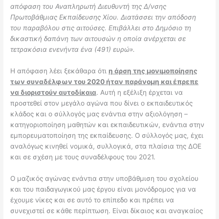
απόφαση του Αναπληρωτή Διευθυντή της Δ/νσης
Πρωτοβάθμιας Εκπαίδευσης Χίου. Διατάσσει την απόδοση
του παραβόλου στις αιτούσες. Επιβάλλει στο Δημόσιο τη
δικαστική δαπάνη των αιτουσών η οποία ανέρχεται σε
τετρακόσια ενενήντα ένα (491) ευρώ».
Η απόφαση λέει ξεκάθαρα ότι
η άρση της μονιμοποίησης
των συναδέλφων του 2020 ήταν παράνομη και έπρεπε
να διοριστούν αυτοδίκαια
. Αυτή η εξέλιξη έρχεται να
προστεθεί στον μεγάλο αγώνα που δίνει ο εκπαιδευτικός
κλάδος και ο σύλλογός μας ενάντια στην αξιολόγηση –
κατηγοριοποίηση μαθητών και εκπαιδευτικών, ενάντια στην
εμπορευματοποίηση της εκπαίδευσης. Ο σύλλογός μας, έχει
αναλόγως κινηθεί νομικά, συλλογικά, στα πλαίσια της ΔΟΕ
και σε σχέση με τους συναδέλφους του 2021.
Ο μαζικός αγώνας ενάντια στην υποβάθμιση του σχολείου
και του παιδαγωγικού μας έργου είναι μονόδρομος για να
έχουμε νίκες και σε αυτό το επίπεδο και πρέπει να
συνεχιστεί σε κάθε περίπτωση. Είναι δίκαιος και αναγκαίος