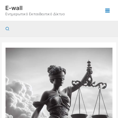
Μετάβαση
E-wall
στο
Ενημερωτικό Εκπαιδευτικό Δίκτυο
περιεχόμενο
Αναζήτηση