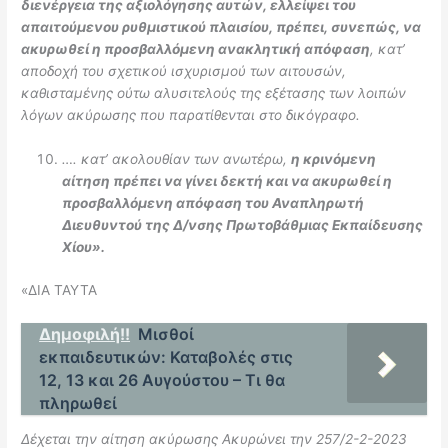
διενέργεια της αξιολόγησης αυτών, ελλείψει του
απαιτούμενου ρυθμιστικού πλαισίου, πρέπει, συνεπώς, να
ακυρωθεί η προσβαλλόμενη ανακλητική απόφαση
, κατ’
αποδοχή του σχετικού ισχυρισμού των αιτουσών,
καθισταμένης ούτω αλυσιτελούς της εξέτασης των λοιπών
λόγων ακύρωσης που παρατίθενται στο δικόγραφο.
…. κατ’ ακολουθίαν των ανωτέρω,
η κρινόμενη
αίτηση πρέπει να γίνει δεκτή και να ακυρωθεί η
προσβαλλόμενη απόφαση του Αναπληρωτή
Διευθυντού της Δ/νσης Πρωτοβάθμιας Εκπαίδευσης
Χίου».
«ΔΙΑ ΤΑΥΤΑ
Δημοφιλή!!
Μισθοί
εκπαιδευτικών: Καταβολές στις
12, 13 και 26 Αυγούστου – Τι θα
πληρωθεί
Δέχεται την αίτηση ακύρωσης Ακυρώνει την 257/2-2-2023