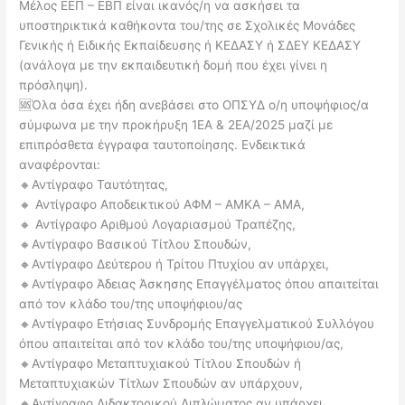
Μέλος ΕΕΠ – ΕΒΠ είναι ικανός/η να ασκήσει τα
υποστηρικτικά καθήκοντα του/της σε Σχολικές Μονάδες
Γενικής ή Ειδικής Εκπαίδευσης ή ΚΕΔΑΣΥ ή ΣΔΕΥ ΚΕΔΑΣΥ
(ανάλογα με την εκπαιδευτική δομή που έχει γίνει η
πρόσληψη).
🆘Όλα όσα έχει ήδη ανεβάσει στο ΟΠΣΥΔ ο/η υποψήφιος/α
σύμφωνα με την προκήρυξη 1ΕΑ & 2ΕΑ/2025 μαζί με
επιπρόσθετα έγγραφα ταυτοποίησης. Ενδεικτικά
αναφέρονται:
🔸Αντίγραφο Ταυτότητας,
🔸 Αντίγραφο Αποδεικτικού ΑΦΜ – ΑΜΚΑ – ΑΜΑ,
🔸 Αντίγραφο Αριθμού Λογαριασμού Τραπέζης,
🔸Αντίγραφο Βασικού Τίτλου Σπουδών,
🔸Αντίγραφο Δεύτερου ή Τρίτου Πτυχίου αν υπάρχει,
🔸Αντίγραφο Άδειας Άσκησης Επαγγέλματος όπου απαιτείται
από τον κλάδο του/της υποψήφιου/ας
🔸Αντίγραφο Ετήσιας Συνδρομής Επαγγελματικού Συλλόγου
όπου απαιτείται από τον κλάδο του/της υποψήφιου/ας,
🔸Αντίγραφο Μεταπτυχιακού Τίτλου Σπουδών ή
Μεταπτυχιακών Τίτλων Σπουδών αν υπάρχουν,
🔸Αντίγραφο Διδακτορικού Διπλώματος αν υπάρχει,