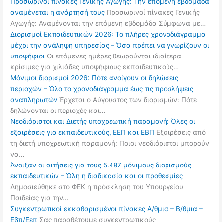
Προσωρινοί πίνακες Γενικής Αγωγής: Την επόμενη εβδομάδα
αναμένεται η ανάρτησή τους
Προσωρινοί πίνακες Γενικής
Αγωγής: Αναμένονται την επόμενη εβδομάδα Σύμφωνα με…
Διορισμοί Εκπαιδευτικών 2026: Το πλήρες χρονοδιάγραμμα
μέχρι την ανάληψη υπηρεσίας – Όσα πρέπει να γνωρίζουν οι
υποψήφιοι
Οι επόμενες ημέρες θεωρούνται ιδιαίτερα
κρίσιμες για χιλιάδες υποψήφιους εκπαιδευτικούς…
Μόνιμοι διορισμοί 2026: Πότε ανοίγουν οι δηλώσεις
περιοχών – Όλο το χρονοδιάγραμμα έως τις προσλήψεις
αναπληρωτών
Έρχεται ο Αύγουστος των διορισμών: Πότε
δηλώνονται οι περιοχές και…
Νεοδιόριστοι και Διετής υποχρεωτική παραμονή: Όλες οι
εξαιρέσεις για εκπαιδευτικούς, ΕΕΠ και ΕΒΠ
Εξαιρέσεις από
τη διετή υποχρεωτική παραμονή: Ποιοι νεοδιόριστοι μπορούν
να…
Άνοιξαν οι αιτήσεις για τους 5.487 μόνιμους διορισμούς
εκπαιδευτικών – Όλη η διαδικασία και οι προθεσμίες
Δημοσιεύθηκε στο ΦΕΚ η πρόσκληση του Υπουργείου
Παιδείας για την…
Συγκεντρωτικοί εκκαθαρισμένοι πίνακες Α/θμια – Β/θμια –
Εβπ/Εεπ
Σας παραθέτουμε συγκεντρωτικούς