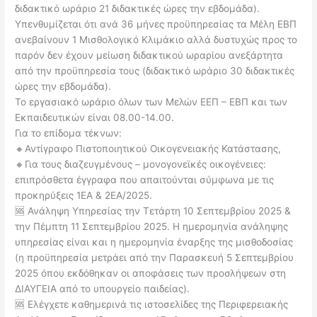
διδακτικό ωράριο 21 διδακτικές ώρες την εβδομάδα).
Υπενθυμίζεται ότι ανά 36 μήνες προϋπηρεσίας τα Μέλη ΕΒΠ
ανεβαίνουν 1 Μισθολογικό Κλιμάκιο αλλά δυστυχώς προς το
παρόν δεν έχουν μείωση διδακτικού ωραρίου ανεξάρτητα
από την προϋπηρεσία τους (διδακτικό ωράριο 30 διδακτικές
ώρες την εβδομάδα).
Το εργασιακό ωράριο όλων των Μελών ΕΕΠ – ΕΒΠ και των
Εκπαιδευτικών είναι 08.00-14.00.
Για το επίδομα τέκνων:
🔸Αντίγραφο Πιστοποιητικού Οικογενειακής Κατάστασης,
🔸Για τους διαζευγμένους – μονογονεϊκές οικογένειες:
επιπρόσθετα έγγραφα που απαιτούνται σύμφωνα με τις
προκηρύξεις 1ΕΑ & 2ΕΑ/2025.
🆘 Ανάληψη Υπηρεσίας την Τετάρτη 10 Σεπτεμβρίου 2025 &
την Πέμπτη 11 Σεπτεμβρίου 2025. Η ημερομηνία ανάληψης
υπηρεσίας είναι και η ημερομηνία έναρξης της μισθοδοσίας
(η προϋπηρεσία μετράει από την Παρασκευή 5 Σεπτεμβρίου
2025 όπου εκδόθηκαν οι αποφάσεις των προσλήψεων στη
ΔΙΑΥΓΕΙΑ από το υπουργείο παιδείας).
🆘 Ελέγχετε καθημερινά τις ιστοσελίδες της Περιφερειακής