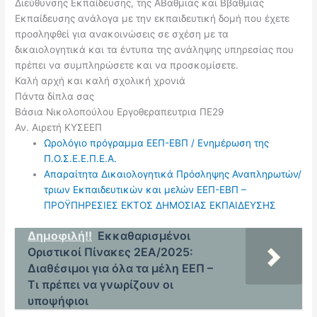
Διεύθυνσης Εκπαίδευσης, της ΑΒαθμιας και Ββαθμιας
Εκπαίδευσης ανάλογα με την εκπαιδευτική δομή που έχετε
προσληφθεί για ανακοινώσεις σε σχέση με τα
δικαιολογητικά και τα έντυπα της ανάληψης υπηρεσίας που
πρέπει να συμπληρώσετε και να προσκομίσετε.
Καλή αρχή και καλή σχολική χρονιά
Πάντα δίπλα σας
Βάσια Νικολοπούλου Εργοθεραπευτρια ΠΕ29
Αν. Αιρετή ΚΥΣΕΕΠ
Ωρολόγιο πρόγραμμα ΕΕΠ-ΕΒΠ / Ενημέρωση της
Π.Ο.Σ.Ε.Ε.Π.Ε.Α.
Απαραίτητα Δικαιολογητικά Πρόσληψης Αναπληρωτών/
τριων Εκπαιδευτικών και μελών ΕΕΠ-ΕΒΠ –
ΠΡΟΫΠΗΡΕΣΙΕΣ ΕΚΤΟΣ ΔΗΜΟΣΙΑΣ ΕΚΠΑΙΔΕΥΣΗΣ
Δημοφιλή!!
Εκκαθαρισμένοι
Οριστικοί Πίνακες 2ΕΑ/2025:
Διαθέσιμοι για όλα τα μέλη ΕΕΠ –
Τι πρέπει να γνωρίζουν οι
υποψήφιοι