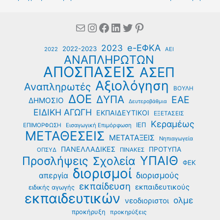
Mail
Instagram
Facebook
Linkedin
Twitter
Pinterest
e-ΕΦΚΑ
2023
2022-2023
2022
ΑΕΙ
ΑΝΑΠΛΗΡΩΤΩΝ
ΑΠΟΣΠΑΣΕΙΣ
ΑΣΕΠ
Αξιολόγηση
Αναπληρωτές
ΒΟΥΛΗ
ΔΟΕ
ΔΥΠΑ
ΕΑΕ
ΔΗΜΟΣΙΟ
Δευτεροβάθμια
ΕΙΔΙΚΗ ΑΓΩΓΗ
ΕΚΠΑΙΔΕΥΤΙΚΟΙ
ΕΞΕΤΑΣΕΙΣ
Κεραμέως
ΙΕΠ
ΕΠΙΜΟΡΦΩΣΗ
Εισαγωγική Επιμόρφωση
ΜΕΤΑΘΕΣΕΙΣ
ΜΕΤΑΤΑΞΕΙΣ
Νηπιαγωγεία
ΠΑΝΕΛΛΑΔΙΚΕΣ
ΠΡΟΤΥΠΑ
ΟΠΣΥΔ
ΠΙΝΑΚΕΣ
ΥΠΑΙΘ
Προσλήψεις
Σχολεία
ΦΕΚ
διορισμοί
διορισμούς
απεργία
εκπαίδευση
εκπαιδευτικούς
ειδικής αγωγής
εκπαιδευτικών
ολμε
νεοδιοριστοι
προκήρυξη
προκηρύξεις