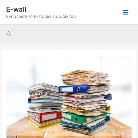
Μετάβαση
E-wall
στο
Ενημερωτικό Εκπαιδευτικό Δίκτυο
περιεχόμενο
Αναζήτηση