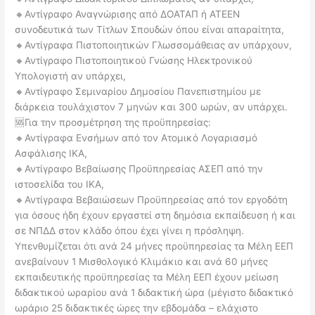
🔸Αντίγραφο Αναγνώρισης από ΔΟΑΤΑΠ ή ΑΤΕΕΝ
συνοδευτικά των Τίτλων Σπουδών όπου είναι απαραίτητα,
🔸Αντίγραφα Πιστοποιητικών Γλωσσομάθειας αν υπάρχουν,
🔸Αντίγραφο Πιστοποιητικού Γνώσης Ηλεκτρονικού
Υπολογιστή αν υπάρχει,
🔸Αντίγραφο Σεμιναρίου Δημοσίου Πανεπιστημίου με
διάρκεια τουλάχιστον 7 μηνών και 300 ωρών, αν υπάρχει.
🆘Για την προσμέτρηση της προϋπηρεσίας:
🔸Αντίγραφα Ενσήμων από τον Ατομικό Λογαριασμό
Ασφάλισης ΙΚΑ,
🔸Αντίγραφο Βεβαίωσης Προϋπηρεσίας ΑΣΕΠ από την
ιστοσελίδα του ΙΚΑ,
🔸Αντίγραφα Βεβαιώσεων Προϋπηρεσίας από τον εργοδότη
για όσους ήδη έχουν εργαστεί στη δημόσια εκπαίδευση ή και
σε ΝΠΔΔ στον κλάδο όπου έχει γίνει η πρόσληψη.
Υπενθυμίζεται ότι ανά 24 μήνες προϋπηρεσίας τα Μέλη ΕΕΠ
ανεβαίνουν 1 Μισθολογικό Κλιμάκιο και ανά 60 μήνες
εκπαιδευτικής προϋπηρεσίας τα Μέλη ΕΕΠ έχουν μείωση
διδακτικού ωραρίου ανά 1 διδακτική ώρα (μέγιστο διδακτικό
ωράριο 25 διδακτικές ώρες την εβδομάδα – ελάχιστο