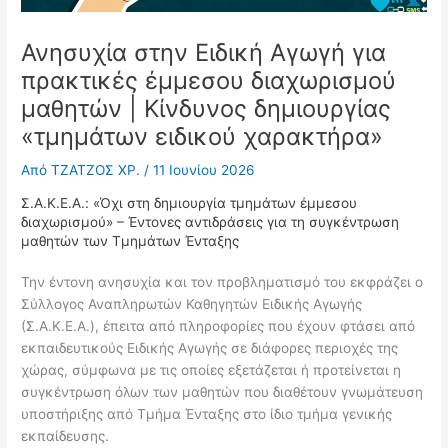
Ανησυχία στην Ειδική Αγωγή για
πρακτικές έμμεσου διαχωρισμού
μαθητών | Κίνδυνος δημιουργίας
«τμημάτων ειδικού χαρακτήρα»
Από
ΤΖΑΤΖΟΣ ΧΡ.
/
11 Ιουνίου 2026
Σ.Α.Κ.Ε.Α.: «Όχι στη δημιουργία τμημάτων έμμεσου
διαχωρισμού» – Έντονες αντιδράσεις για τη συγκέντρωση
μαθητών των Τμημάτων Ένταξης
Την έντονη ανησυχία και τον προβληματισμό του εκφράζει ο
Σύλλογος Αναπληρωτών Καθηγητών Ειδικής Αγωγής
(Σ.Α.Κ.Ε.Α.), έπειτα από πληροφορίες που έχουν φτάσει από
εκπαιδευτικούς Ειδικής Αγωγής σε διάφορες περιοχές της
χώρας, σύμφωνα με τις οποίες εξετάζεται ή προτείνεται η
συγκέντρωση όλων των μαθητών που διαθέτουν γνωμάτευση
υποστήριξης από Τμήμα Ένταξης στο ίδιο τμήμα γενικής
εκπαίδευσης.