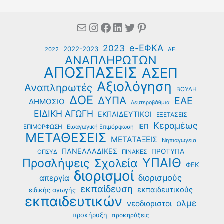
Mail
Instagram
Facebook
Linkedin
Twitter
Pinterest
e-ΕΦΚΑ
2023
2022-2023
2022
ΑΕΙ
ΑΝΑΠΛΗΡΩΤΩΝ
ΑΠΟΣΠΑΣΕΙΣ
ΑΣΕΠ
Αξιολόγηση
Αναπληρωτές
ΒΟΥΛΗ
ΔΟΕ
ΔΥΠΑ
ΕΑΕ
ΔΗΜΟΣΙΟ
Δευτεροβάθμια
ΕΙΔΙΚΗ ΑΓΩΓΗ
ΕΚΠΑΙΔΕΥΤΙΚΟΙ
ΕΞΕΤΑΣΕΙΣ
Κεραμέως
ΙΕΠ
ΕΠΙΜΟΡΦΩΣΗ
Εισαγωγική Επιμόρφωση
ΜΕΤΑΘΕΣΕΙΣ
ΜΕΤΑΤΑΞΕΙΣ
Νηπιαγωγεία
ΠΑΝΕΛΛΑΔΙΚΕΣ
ΠΡΟΤΥΠΑ
ΟΠΣΥΔ
ΠΙΝΑΚΕΣ
ΥΠΑΙΘ
Προσλήψεις
Σχολεία
ΦΕΚ
διορισμοί
διορισμούς
απεργία
εκπαίδευση
εκπαιδευτικούς
ειδικής αγωγής
εκπαιδευτικών
ολμε
νεοδιοριστοι
προκήρυξη
προκηρύξεις