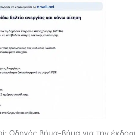
ί: Οδηγός βήμα-βήμα για την έκδοση