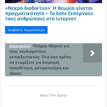
«Νεκρό διαδίκτυο»: Η θεωρία γίνεται
πραγματικότητα – Τα bots ξεπερνούν
τους ανθρώπους στο ίντερνετ
Διαβάστε περισσότερα
Δημοφιλή!!
Πλήρης Οδηγός για
τους νεοδιόριστους
εκπαιδευτικούς: Όλα όσα πρέπει
να γνωρίζετε για διορισμό,
τοποθέτηση, μονιμοποίηση και
άδειες
About The Author