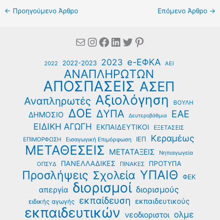
←
Προηγούμενο Άρθρο
Επόμενο Άρθρο
→
Mail
Instagram
Facebook
Linkedin
Twitter
Pinterest
e-ΕΦΚΑ
2023
2022-2023
2022
ΑΕΙ
ΑΝΑΠΛΗΡΩΤΩΝ
ΑΠΟΣΠΑΣΕΙΣ
ΑΣΕΠ
Αξιολόγηση
Αναπληρωτές
ΒΟΥΛΗ
ΔΟΕ
ΔΥΠΑ
ΕΑΕ
ΔΗΜΟΣΙΟ
Δευτεροβάθμια
ΕΙΔΙΚΗ ΑΓΩΓΗ
ΕΚΠΑΙΔΕΥΤΙΚΟΙ
ΕΞΕΤΑΣΕΙΣ
Κεραμέως
ΙΕΠ
ΕΠΙΜΟΡΦΩΣΗ
Εισαγωγική Επιμόρφωση
ΜΕΤΑΘΕΣΕΙΣ
ΜΕΤΑΤΑΞΕΙΣ
Νηπιαγωγεία
ΠΑΝΕΛΛΑΔΙΚΕΣ
ΠΡΟΤΥΠΑ
ΟΠΣΥΔ
ΠΙΝΑΚΕΣ
ΥΠΑΙΘ
Προσλήψεις
Σχολεία
ΦΕΚ
διορισμοί
διορισμούς
απεργία
εκπαίδευση
εκπαιδευτικούς
ειδικής αγωγής
εκπαιδευτικών
ολμε
νεοδιοριστοι