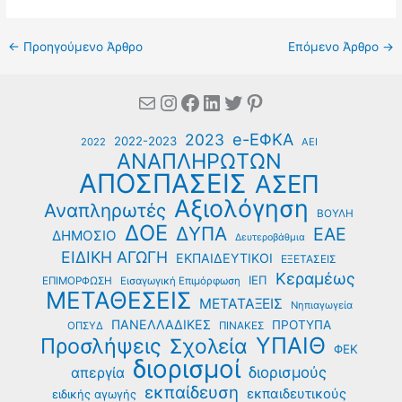
←
Προηγούμενο Άρθρο
Επόμενο Άρθρο
→
Mail
Instagram
Facebook
Linkedin
Twitter
Pinterest
e-ΕΦΚΑ
2023
2022-2023
2022
ΑΕΙ
ΑΝΑΠΛΗΡΩΤΩΝ
ΑΠΟΣΠΑΣΕΙΣ
ΑΣΕΠ
Αξιολόγηση
Αναπληρωτές
ΒΟΥΛΗ
ΔΟΕ
ΔΥΠΑ
ΕΑΕ
ΔΗΜΟΣΙΟ
Δευτεροβάθμια
ΕΙΔΙΚΗ ΑΓΩΓΗ
ΕΚΠΑΙΔΕΥΤΙΚΟΙ
ΕΞΕΤΑΣΕΙΣ
Κεραμέως
ΙΕΠ
ΕΠΙΜΟΡΦΩΣΗ
Εισαγωγική Επιμόρφωση
ΜΕΤΑΘΕΣΕΙΣ
ΜΕΤΑΤΑΞΕΙΣ
Νηπιαγωγεία
ΠΑΝΕΛΛΑΔΙΚΕΣ
ΠΡΟΤΥΠΑ
ΟΠΣΥΔ
ΠΙΝΑΚΕΣ
ΥΠΑΙΘ
Προσλήψεις
Σχολεία
ΦΕΚ
διορισμοί
διορισμούς
απεργία
εκπαίδευση
εκπαιδευτικούς
ειδικής αγωγής