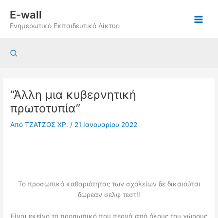
Μετάβαση
E-wall
στο
Ενημερωτικό Εκπαιδευτικό Δίκτυο
περιεχόμενο
Αναζήτηση
“Άλλη μια κυβερνητική
πρωτοτυπία”
Από
ΤΖΑΤΖΟΣ ΧΡ.
/
21 Ιανουαρίου 2022
Το προσωπικό καθαριότητας των σχολείων δε δικαιούται
δωρεάν σελφ τεστ!!
Είναι εκείνο το προσωπικό που περνά από όλους του χώρους