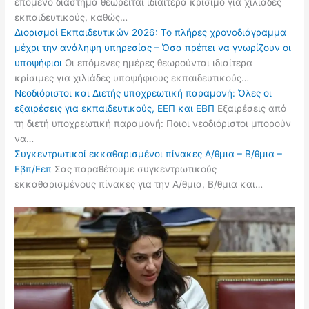
επόμενο διάστημα θεωρείται ιδιαίτερα κρίσιμο για χιλιάδες
εκπαιδευτικούς, καθώς…
Διορισμοί Εκπαιδευτικών 2026: Το πλήρες χρονοδιάγραμμα
μέχρι την ανάληψη υπηρεσίας – Όσα πρέπει να γνωρίζουν οι
υποψήφιοι
Οι επόμενες ημέρες θεωρούνται ιδιαίτερα
κρίσιμες για χιλιάδες υποψήφιους εκπαιδευτικούς…
Νεοδιόριστοι και Διετής υποχρεωτική παραμονή: Όλες οι
εξαιρέσεις για εκπαιδευτικούς, ΕΕΠ και ΕΒΠ
Εξαιρέσεις από
τη διετή υποχρεωτική παραμονή: Ποιοι νεοδιόριστοι μπορούν
να…
Συγκεντρωτικοί εκκαθαρισμένοι πίνακες Α/θμια – Β/θμια –
Εβπ/Εεπ
Σας παραθέτουμε συγκεντρωτικούς
εκκαθαρισμένους πίνακες για την Α/θμια, Β/θμια και…