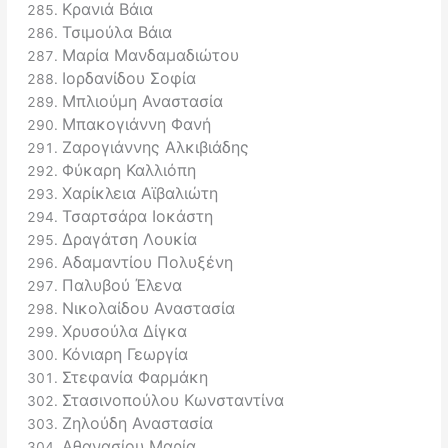
Κρανιά Βάια
Τσιμούλα Βάια
Μαρία Μανδαμαδιώτου
Ιορδανίδου Σοφία
Μπλιούμη Αναστασία
Μπακογιάννη Φανή
Ζαρογιάννης Αλκιβιάδης
Φύκαρη Καλλιόπη
Χαρίκλεια Αϊβαλιώτη
Τσαρτσάρα Ιοκάστη
Δραγάτση Λουκία
Αδαμαντίου Πολυξένη
Παλυβού Έλενα
Νικολαίδου Αναστασία
Χρυσούλα Δίγκα
Κόνιαρη Γεωργία
Στεφανία Φαρμάκη
Στασινοπούλου Κωνσταντίνα
Ζηλούδη Αναστασία
Αθανασίου Μαρία