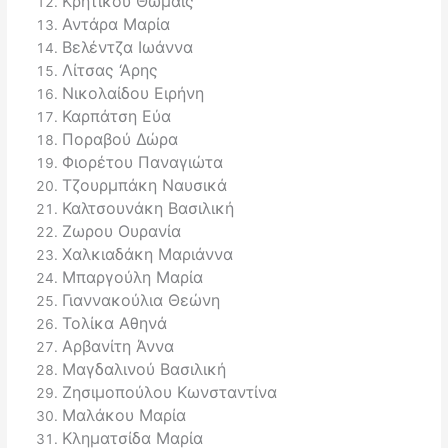
Κρητικού Θωμαΐς
Αντάρα Μαρία
Βελέντζα Ιωάννα
Λίτσας ‘Αρης
Νικολαίδου Ειρήνη
Καρπάτση Εύα
Ποραβού Δώρα
Φιορέτου Παναγιώτα
Τζουρμπάκη Ναυσικά
Καλτσουνάκη Βασιλική
Ζωρου Ουρανία
Χαλκιαδάκη Μαριάννα
Μπαργούλη Μαρία
Γιαννακούλια Θεώνη
Τολίκα Αθηνά
Αρβανίτη Άννα
Μαγδαλινού Βασιλική
Ζησιμοπούλου Κωνσταντίνα
Μαλάκου Μαρία
Κληματσίδα Μαρία