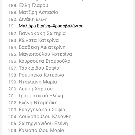
Έλλη Γλαρού
Ματζίρη Ασπασία
Δινάκη
Ελένη
α
ιά
α
ι
ή
–
υ
α
ά
υ
Μ
λ
ρ
Ε
ρ
νη
Χρ
σοβ
λ
ντο
Γιαννακάκη Σωτηρία
Κώνστα Κατερίνα
Βασδέκη Αικατερίνη
Μαγιοπούλου Κατερίνα
Κουρσούτα Σταυρούλα
Τσακιρίδου Σοφία
Ρουμπέκα Κατερίνα
Νταιλιανη Μαρία
Λευκή Χαρίτου
Γραμματικού Ελένη
Ελένη Νταμπάκη
Ευαγγελάκου Σοφία
Λουλοπουλου Κλεάνθη
Σωτηργιανιδου Ελένη
Κολιοπούλου Μαρία