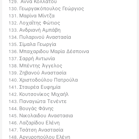
Άννα Κολλάτου
Γεωργακόπουλος Γεώργιος
Μαρίνα Μίντζα
Λοχαΐτης Φώτιος
Ανδριανή Αμπάβη
Πυλαρινού Αναστασία
Σίμαλα Γεωργία
Μπαχαριδου Μαρία Δέσποινα
Σαρρή Αντωνία
Μπέντης Άγγελος
Ζηβανού Αναστασία
Χριστοδούλου Πατρούλα
Σταυρέα Ευφημία
Κουτσονίκος Μιχαήλ
Παναγιώτα Τενέντε
Βουγάς Φάνης
Νικολαιδου Αναστασια
Λαζαρίδου Ελένη
Τσάτση Αναστασία
Αργυροπούλου Ελένη