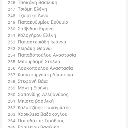
Τσοκάνη Βασιλική
Τσιάμη Ελένη
Τζώρτζη Άννα
Παπαευθυμίου Ευθυμία
Σαββίδου Ειρήνη
Καλογήρου Ελένη
Παπαστεριάδη Ιωάννα
Χειράκη Θεανώ
Παπαδοπούλου Αναστασία
Μπουρδαμή Στέλλα
Λουκοπούλου Αναστασία
Κουντουργιώτη Δέσποινα
Στεφανή Βάια
Μάντη Ειρήνη
Σαπανίδης Αλέξανδρος
Μπίστα βασιλική
Καλαϊτζίδης Παναγιώτης
Χαρικλεια Βαδακογλου
Παπαδάτος Τιμόθεος
Βασιλείου Βασιλική