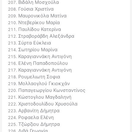
Βιδάλη Μοσχούλα
Γούσια Χριστίνα
Μαυρονικόλα Ματίνα
Ντεβερίκου Μαρία
Παυλίδου Κατερίνα
Στραβοράβδη Αλεξάνδρα
Σύρτα Εύκλεια
Σωτηρίου Μαρίνα
Καραγιαννάκη Αντιγόνη
Ελένη Παπαδοπούλου
Καραγιαννάκη Αντιγόνη
Ρουμελιωτη Σοφια
Μολλαογλού Γκιοκχάν
Παπαγεωργίου Κωνσταντίνος
Κώστογλου Μαγδαληνή
Χριστοδουλίδου Χρυσούλα
Αρβανίτη Δήμητρα
Ροφαελα Ελένη
Τζώρζιου Δήμητρα
Λιβά Γεωργία