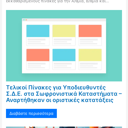
εκκαθαρισμένους πίνακες για την Α/θμια, Β/θμια και…
Τελικοί Πίνακες για Υποδιευθυντές
Σ.Δ.Ε. στα Σωφρονιστικά Καταστήματα –
Αναρτήθηκαν οι οριστικές κατατάξεις
Διαβάστε περισσότερα