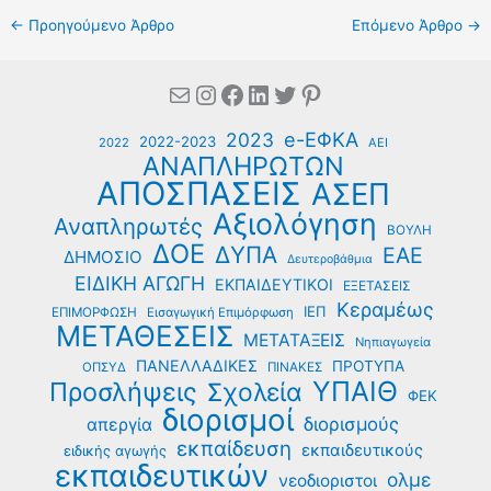
←
Προηγούμενο Άρθρο
Επόμενο Άρθρο
→
Mail
Instagram
Facebook
Linkedin
Twitter
Pinterest
e-ΕΦΚΑ
2023
2022-2023
2022
ΑΕΙ
ΑΝΑΠΛΗΡΩΤΩΝ
ΑΠΟΣΠΑΣΕΙΣ
ΑΣΕΠ
Αξιολόγηση
Αναπληρωτές
ΒΟΥΛΗ
ΔΟΕ
ΔΥΠΑ
ΕΑΕ
ΔΗΜΟΣΙΟ
Δευτεροβάθμια
ΕΙΔΙΚΗ ΑΓΩΓΗ
ΕΚΠΑΙΔΕΥΤΙΚΟΙ
ΕΞΕΤΑΣΕΙΣ
Κεραμέως
ΙΕΠ
ΕΠΙΜΟΡΦΩΣΗ
Εισαγωγική Επιμόρφωση
ΜΕΤΑΘΕΣΕΙΣ
ΜΕΤΑΤΑΞΕΙΣ
Νηπιαγωγεία
ΠΑΝΕΛΛΑΔΙΚΕΣ
ΠΡΟΤΥΠΑ
ΟΠΣΥΔ
ΠΙΝΑΚΕΣ
ΥΠΑΙΘ
Προσλήψεις
Σχολεία
ΦΕΚ
διορισμοί
διορισμούς
απεργία
εκπαίδευση
εκπαιδευτικούς
ειδικής αγωγής
εκπαιδευτικών
ολμε
νεοδιοριστοι