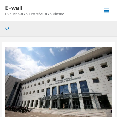
Μετάβαση
E-wall
στο
Ενημερωτικό Εκπαιδευτικό Δίκτυο
περιεχόμενο
Αναζήτηση