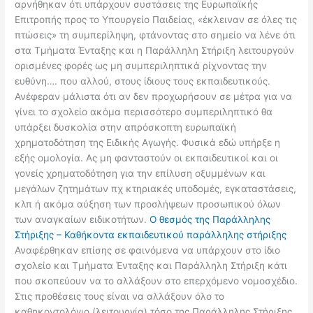
αρνήθηκαν ότι υπάρχουν συστάσεις της Ευρωπαϊκής
Επιτροπής προς το Υπουργείο Παιδείας, «έκλειναν σε όλες τις
πτώσεις» τη συμπερίληψη, φτάνοντας στο σημείο να λένε ότι
στα Τμήματα Ένταξης και η Παράλληλη Στήριξη λειτουργούν
ορισμένες φορές ως μη συμπεριληπτικά ρίχνοντας την
ευθύνη…. που αλλού, στους ίδιους τους εκπαιδευτικούς.
Ανέφεραν μάλιστα ότι αν δεν προχωρήσουν σε μέτρα για να
γίνει το σχολείο ακόμα περισσότερο συμπεριληπτικό θα
υπάρξει δυσκολία στην απρόσκοπτη ευρωπαϊκή
χρηματοδότηση της Ειδικής Αγωγής. Φυσικά εδώ υπήρξε η
εξής ομολογία. Ας μη φανταστούν οι εκπαιδευτικοί και οι
γονείς χρηματοδότηση για την επίλυση οξυμμένων και
μεγάλων ζητημάτων πχ κτηριακές υποδομές, εγκαταστάσεις,
κλπ ή ακόμα αύξηση των προσλήψεων προσωπικού όλων
των αναγκαίων ειδικοτήτων.
Ο θεσμός της Παράλληλης
Στήριξης – Καθήκοντα εκπαιδευτικού παράλληλης στήριξης
Αναφέρθηκαν επίσης σε φαινόμενα να υπάρχουν στο ίδιο
σχολείο και Τμήματα Ένταξης και Παράλληλη Στήριξη κάτι
που σκοπεύουν να το αλλάξουν στο επερχόμενο νομοσχέδιο.
Στις προθέσεις τους είναι να αλλάξουν όλο το
καθηκοντολόγιο (λειτουργία) τόσο της Παράλληλης Στήριξης