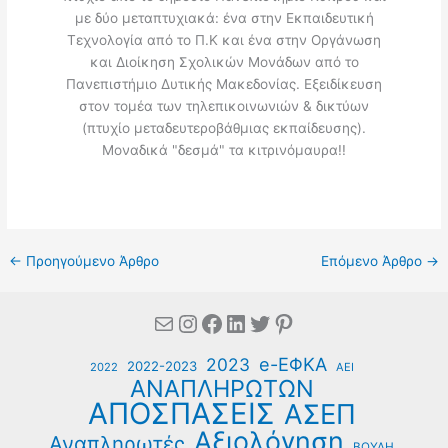
με δύο μεταπτυχιακά: ένα στην Εκπαιδευτική
Τεχνολογία από το Π.Κ και ένα στην Οργάνωση
και Διοίκηση Σχολικών Μονάδων από το
Πανεπιστήμιο Δυτικής Μακεδονίας. Εξειδίκευση
στον τομέα των τηλεπικοινωνιών & δικτύων
(πτυχίο μεταδευτεροβάθμιας εκπαίδευσης).
Μοναδικά "δεσμά" τα κιτρινόμαυρα!!
←
Προηγούμενο Άρθρο
Επόμενο Άρθρο
→
Mail
Instagram
Facebook
Linkedin
Twitter
Pinterest
e-ΕΦΚΑ
2023
2022-2023
2022
ΑΕΙ
ΑΝΑΠΛΗΡΩΤΩΝ
ΑΠΟΣΠΑΣΕΙΣ
ΑΣΕΠ
Αξιολόγηση
Αναπληρωτές
ΒΟΥΛΗ