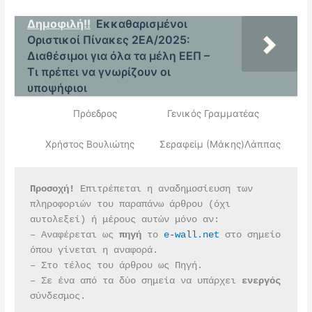
Δημοφιλή!!
Εκκαθαρισμένοι
Οριστικοί Πίνακες 2ΕΑ/2025:
Διαθέσιμοι για όλα τα μέλη ΕΕΠ –
Τι πρέπει να γνωρίζουν οι
υποψήφιοι
Πρόεδρος Γενικός Γραμματέας
Χρήστος Βουλιώτης Σεραφείμ (Μάκης)Λάππας
Προσοχή!
 Επιτρέπεται η αναδημοσίευση των 
πληροφοριών του παραπάνω άρθρου (όχι 
αυτολεξεί) ή μέρους αυτών μόνο αν:
– Αναφέρεται ως 
πηγή 
το 
e-wall.net
 στο σημείο 
όπου γίνεται η αναφορά.
– Στο τέλος του άρθρου ως Πηγή.
– Σε ένα από τα δύο σημεία να υπάρχει 
ενεργός 
σύνδεσμος.