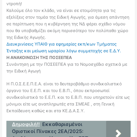
ντροπή!
Καλούμε όλο τον κλάδο, να είναι σε ετοιμότητα για τις
εξελίξεις στον τομέα της Ειδική Αγωγής, για άμεση απάντηση
σε περίπτωση που η κυβέρνηση της ΝΔ φέρει σχέδιο νόμου
που θα υποβαθμίζει ακόμη περισσότερο τον πολύπαθο χώρο
της Ειδικής Αγωγής.
Διευκρινίσεις ΥΠΑΙΘ για εφημερίες εκπ/κων Τμήματος
Ένταξης και μείωση ωραρίου λόγω συμμετοχής σε Ε.Δ.Υ.
Η ΑΝΑΚΟΙΝΩΣΗ ΤΗΣ ΠΟΣΕΕΠΕΑ
Συνάντηση με την ΠΟΣΕΕΠΕΑ για το Νομοσχέδιο σχετικά με
την Ειδική Αγωγή
Η Π.Ο.Σ.Ε.Ε.Π.Ε.Α. είναι το δευτεροβάθμιο συνδικαλιστικό
όργανο του Ε.Ε.Π. και του Ε.Β.Π., όπου εκπροσωπεί
συνδικαλιστικά το Ε.Ε.Π. και το Ε.Β.Π. που υπηρετούν είτε ως
μόνιμοι είτε ως αναπληρωτές στα ΣΜΕΑΕ , στη Γενική
Εκπαίδευση καθώς και στα ΚΕ.Δ.Α.Σ.Υ.
Δημοφιλή!!
Εκκαθαρισμένοι
Οριστικοί Πίνακες 2ΕΑ/2025: