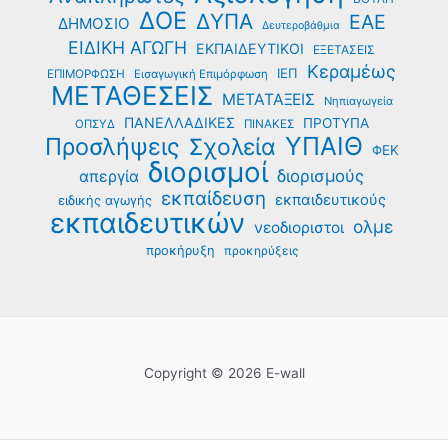
ΔΟΕ
ΔΥΠΑ
ΕΑΕ
ΔΗΜΟΣΙΟ
Δευτεροβάθμια
ΕΙΔΙΚΗ ΑΓΩΓΗ
ΕΚΠΑΙΔΕΥΤΙΚΟΙ
ΕΞΕΤΑΣΕΙΣ
Κεραμέως
ΙΕΠ
ΕΠΙΜΟΡΦΩΣΗ
Εισαγωγική Επιμόρφωση
ΜΕΤΑΘΕΣΕΙΣ
ΜΕΤΑΤΑΞΕΙΣ
Νηπιαγωγεία
ΠΑΝΕΛΛΑΔΙΚΕΣ
ΠΡΟΤΥΠΑ
ΟΠΣΥΔ
ΠΙΝΑΚΕΣ
ΥΠΑΙΘ
Προσλήψεις
Σχολεία
ΦΕΚ
διορισμοί
διορισμούς
απεργία
εκπαίδευση
εκπαιδευτικούς
ειδικής αγωγής
εκπαιδευτικών
ολμε
νεοδιοριστοι
προκήρυξη
προκηρύξεις
Copyright © 2026 E-wall