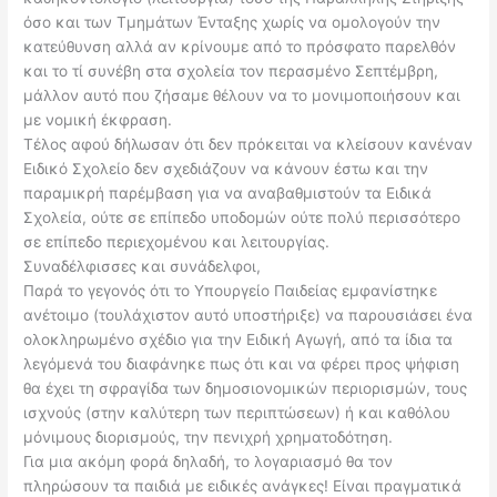
όσο και των Τμημάτων Ένταξης χωρίς να ομολογούν την
κατεύθυνση αλλά αν κρίνουμε από το πρόσφατο παρελθόν
και το τί συνέβη στα σχολεία τον περασμένο Σεπτέμβρη,
μάλλον αυτό που ζήσαμε θέλουν να το μονιμοποιήσουν και
με νομική έκφραση.
Τέλος αφού δήλωσαν ότι δεν πρόκειται να κλείσουν κανέναν
Ειδικό Σχολείο δεν σχεδιάζουν να κάνουν έστω και την
παραμικρή παρέμβαση για να αναβαθμιστούν τα Ειδικά
Σχολεία, ούτε σε επίπεδο υποδομών ούτε πολύ περισσότερο
σε επίπεδο περιεχομένου και λειτουργίας.
Συναδέλφισσες και συνάδελφοι,
Παρά το γεγονός ότι το Υπουργείο Παιδείας εμφανίστηκε
ανέτοιμο (τουλάχιστον αυτό υποστήριξε) να παρουσιάσει ένα
ολοκληρωμένο σχέδιο για την Ειδική Αγωγή, από τα ίδια τα
λεγόμενά του διαφάνηκε πως ότι και να φέρει προς ψήφιση
θα έχει τη σφραγίδα των δημοσιονομικών περιορισμών, τους
ισχνούς (στην καλύτερη των περιπτώσεων) ή και καθόλου
μόνιμους διορισμούς, την πενιχρή χρηματοδότηση.
Για μια ακόμη φορά δηλαδή, το λογαριασμό θα τον
πληρώσουν τα παιδιά με ειδικές ανάγκες! Είναι πραγματικά