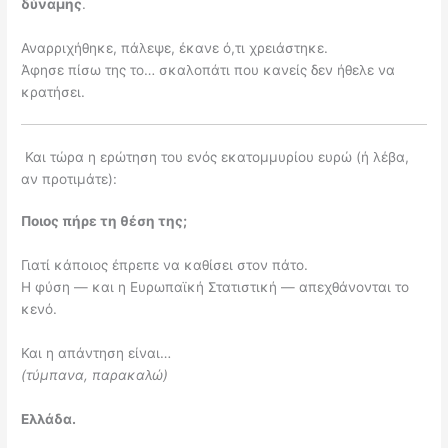
δύναμης
.
Αναρριχήθηκε, πάλεψε, έκανε ό,τι χρειάστηκε.
Άφησε πίσω της το… σκαλοπάτι που κανείς δεν ήθελε να
κρατήσει.
Και τώρα η ερώτηση του ενός εκατομμυρίου ευρώ (ή λέβα,
αν προτιμάτε):
Ποιος πήρε τη θέση της;
Γιατί κάποιος έπρεπε να καθίσει στον πάτο.
Η φύση — και η Ευρωπαϊκή Στατιστική — απεχθάνονται το
κενό.
Και η απάντηση είναι…
(τύμπανα, παρακαλώ)
Ελλάδα.