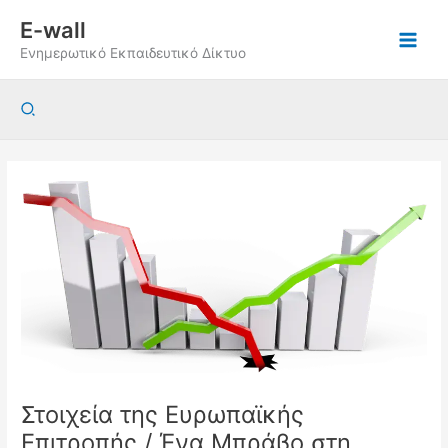
Μετάβαση
E-wall
στο
Ενημερωτικό Εκπαιδευτικό Δίκτυο
περιεχόμενο
Αναζήτηση
Στοιχεία της Ευρωπαϊκής
Επιτροπής / Ένα Μπράβο στη