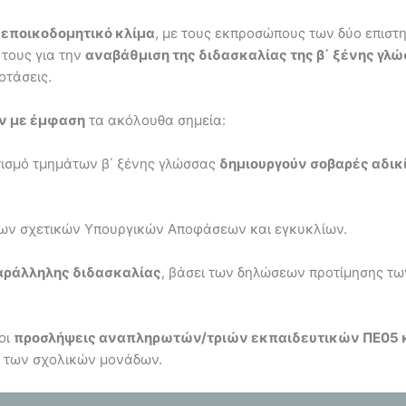
ι εποικοδομητικό κλίμα
, με τους εκπροσώπους των δύο επισ
τους για την
αναβάθμιση της διδασκαλίας της β΄ ξένης γλ
οτάσεις.
ν με έμφαση
τα ακόλουθα σημεία:
τισμό τμημάτων β΄ ξένης γλώσσας
δημιουργούν σοβαρές αδικ
ων σχετικών Υπουργικών Αποφάσεων και εγκυκλίων.
αράλληλης διδασκαλίας
, βάσει των δηλώσεων προτίμησης τω
οι
προσλήψεις αναπληρωτών/τριών εκπαιδευτικών ΠΕ05 
ία των σχολικών μονάδων.