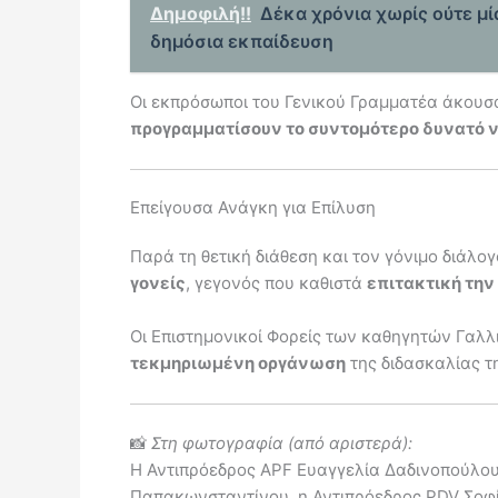
Δημοφιλή!!
Δέκα χρόνια χωρίς ούτε μ
δημόσια εκπαίδευση
Οι εκπρόσωποι του Γενικού Γραμματέα άκουσα
προγραμματίσουν το συντομότερο δυνατό 
Επείγουσα Ανάγκη για Επίλυση
Παρά τη θετική διάθεση και τον γόνιμο διάλογ
γονείς
, γεγονός που καθιστά
επιτακτική την
Οι Επιστημονικοί Φορείς των καθηγητών Γαλ
τεκμηριωμένη οργάνωση
της διδασκαλίας τ
📸
Στη φωτογραφία (από αριστερά):
Η Αντιπρόεδρος APF Ευαγγελία Δαδινοπούλου
Παπακωνσταντίνου, η Αντιπρόεδρος PDV Σοφί