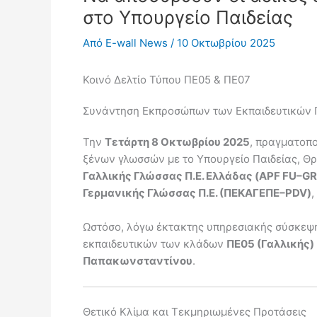
στο Υπουργείο Παιδείας
Από
E-wall News
/
10 Οκτωβρίου 2025
Κοινό Δελτίο Τύπου ΠΕ05 & ΠΕ07
Συνάντηση Εκπροσώπων των Εκπαιδευτικών Γα
Την
Τετάρτη 8 Οκτωβρίου 2025
, πραγματοπ
ξένων γλωσσών με το Υπουργείο Παιδείας, Θ
Γαλλικής Γλώσσας Π.Ε. Ελλάδας (APF FU–G
Γερμανικής Γλώσσας Π.Ε. (ΠΕΚΑΓΕΠΕ–PDV)
,
Ωστόσο, λόγω έκτακτης υπηρεσιακής σύσκεψης
εκπαιδευτικών των κλάδων
ΠΕ05 (Γαλλικής)
Παπακωνσταντίνου
.
Θετικό Κλίμα και Τεκμηριωμένες Προτάσεις