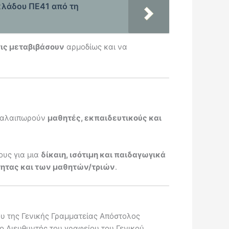
κλάδου ΠΕ41 από τη
τις μεταβιβάσουν
αρμοδίως και να
ταλαιπωρούν
μαθητές, εκπαιδευτικούς και
ους για μια
δίκαιη, ισότιμη και παιδαγωγικά
τητας και των μαθητών/τριών
.
υ της Γενικής Γραμματείας Απόστολος
 Διευθυντής του γραφείου του Γενικού