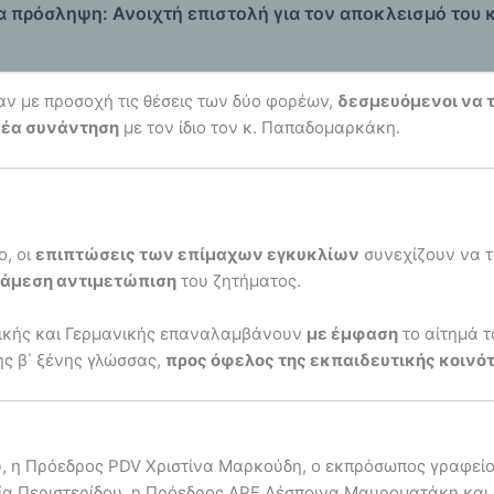
ία πρόσληψη: Ανοιχτή επιστολή για τον αποκλεισμό του 
ν με προσοχή τις θέσεις των δύο φορέων,
δεσμευόμενοι να 
νέα συνάντηση
με τον ίδιο τον κ. Παπαδομαρκάκη.
ο, οι
επιπτώσεις των επίμαχων εγκυκλίων
συνεχίζουν να 
 άμεση αντιμετώπιση
του ζητήματος.
λικής και Γερμανικής επαναλαμβάνουν
με έμφαση
το αίτημά τ
ης β΄ ξένης γλώσσας,
προς όφελος της εκπαιδευτικής κοινό
, η Πρόεδρος PDV Χριστίνα Μαρκούδη, ο εκπρόσωπος γραφείο
α Περιστερίδου, η Πρόεδρος APF Δέσποινα Μαυροματάκη και ο