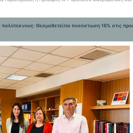
υς πολύτεκνους: Θεσμοθετείται ποσόστωση 16% στις πρ