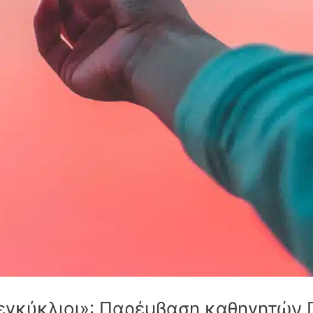
εγκύκλιοι»: Παρέμβαση καθηγητών Γ