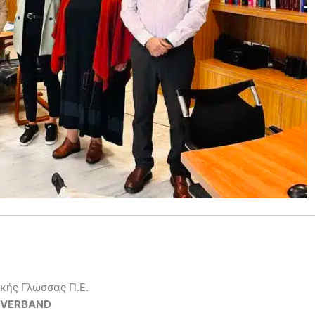
κής Γλώσσας Π.Ε.
NVERBAND