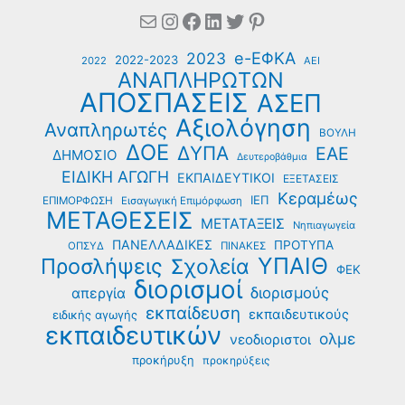
Mail
Instagram
Facebook
Linkedin
Twitter
Pinterest
e-ΕΦΚΑ
2023
2022-2023
2022
ΑΕΙ
ΑΝΑΠΛΗΡΩΤΩΝ
ΑΠΟΣΠΑΣΕΙΣ
ΑΣΕΠ
Αξιολόγηση
Αναπληρωτές
ΒΟΥΛΗ
ΔΟΕ
ΔΥΠΑ
ΕΑΕ
ΔΗΜΟΣΙΟ
Δευτεροβάθμια
ΕΙΔΙΚΗ ΑΓΩΓΗ
ΕΚΠΑΙΔΕΥΤΙΚΟΙ
ΕΞΕΤΑΣΕΙΣ
Κεραμέως
ΙΕΠ
ΕΠΙΜΟΡΦΩΣΗ
Εισαγωγική Επιμόρφωση
ΜΕΤΑΘΕΣΕΙΣ
ΜΕΤΑΤΑΞΕΙΣ
Νηπιαγωγεία
ΠΑΝΕΛΛΑΔΙΚΕΣ
ΠΡΟΤΥΠΑ
ΟΠΣΥΔ
ΠΙΝΑΚΕΣ
ΥΠΑΙΘ
Προσλήψεις
Σχολεία
ΦΕΚ
διορισμοί
διορισμούς
απεργία
εκπαίδευση
εκπαιδευτικούς
ειδικής αγωγής
εκπαιδευτικών
ολμε
νεοδιοριστοι
προκήρυξη
προκηρύξεις