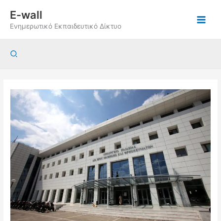
Μετάβαση
E-wall
στο
Ενημερωτικό Εκπαιδευτικό Δίκτυο
περιεχόμενο
Αναζήτηση