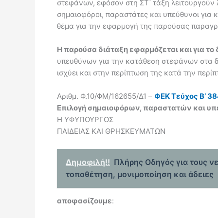
στεφάνων, εφόσον στη ΣΤ ́ τάξη λειτουργούν 
σημαιοφόροι, παραστάτες και υπεύθυνοι για 
θέμα για την εφαρμογή της παρούσας παραγ
Η παρούσα διάταξη εφαρμόζεται και για το
υπευθύνων για την κατάθεση στεφάνων στα δη
ισχύει και στην περίπτωση της κατά την περ
Αριθμ. Φ.10/ΦΜ/162655/Δ1 –
ΦΕΚ Τεύχος B’ 3
Επιλογή σημαιοφόρων, παραστατών και υπ
Η ΥΦΥΠΟΥΡΓΟΣ
ΠΑΙΔΕΙΑΣ ΚΑΙ ΘΡΗΣΚΕΥΜΑΤΩΝ
Δημοφιλή!!
Πλήρης Οδηγός για τους νε
τοποθέτηση, μονιμοποίηση και άδειες
αποφασίζουμε
: