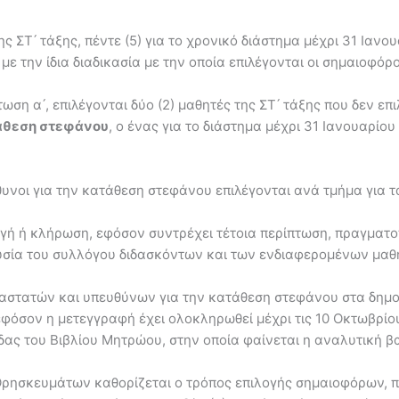
ης ΣΤ ́ τάξης, πέντε (5) για το χρονικό διάστημα μέχρι 31 Ιαν
 με την ίδια διαδικασία με την οποία επιλέγονται οι σημαιοφόρο
ωση α ́, επιλέγονται δύο (2) μαθητές της ΣΤ ́ τάξης που δεν ε
άθεση στεφάνου
, ο ένας για το διάστημα μέχρι 31 Ιανουαρίο
ύθυνοι για την κατάθεση στεφάνου επιλέγονται ανά τμήμα για 
ή ή κλήρωση, εφόσον συντρέχει τέτοια περίπτωση, πραγματοπο
σία του συλλόγου διδασκόντων και των ενδιαφερομένων μαθη
ραστατών και υπευθύνων για την κατάθεση στεφάνου στα δημο
όσον η μετεγγραφή έχει ολοκληρωθεί μέχρι τις 10 Οκτωβρίου τ
δας του Βιβλίου Μητρώου, στην οποία φαίνεται η αναλυτική βα
 Θρησκευμάτων καθορίζεται ο τρόπος επιλογής σημαιοφόρων,