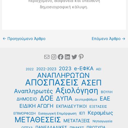
περιεχόμενο, διαφάνεια και υπεύθυνη
δημοσιογραφική κάλυψη.
←
Προηγούμενο Άρθρο
Επόμενο Άρθρο
→
Mail
Instagram
Facebook
Linkedin
Twitter
Pinterest
e-ΕΦΚΑ
2023
2022-2023
2022
ΑΕΙ
ΑΝΑΠΛΗΡΩΤΩΝ
ΑΠΟΣΠΑΣΕΙΣ
ΑΣΕΠ
Αξιολόγηση
Αναπληρωτές
ΒΟΥΛΗ
ΔΟΕ
ΔΥΠΑ
ΕΑΕ
ΔΗΜΟΣΙΟ
Δευτεροβάθμια
ΕΙΔΙΚΗ ΑΓΩΓΗ
ΕΚΠΑΙΔΕΥΤΙΚΟΙ
ΕΞΕΤΑΣΕΙΣ
Κεραμέως
ΙΕΠ
ΕΠΙΜΟΡΦΩΣΗ
Εισαγωγική Επιμόρφωση
ΜΕΤΑΘΕΣΕΙΣ
ΜΕΤΑΤΑΞΕΙΣ
Νηπιαγωγεία
ΠΑΝΕΛΛΑΔΙΚΕΣ
ΠΡΟΤΥΠΑ
ΟΠΣΥΔ
ΠΙΝΑΚΕΣ