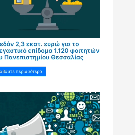
εδόν 2,3 εκατ. ευρώ για το
εγαστικό επίδομα 1.120 φοιτητών
υ Πανεπιστημίου Θεσσαλίας
ιαβάστε περισσότερα