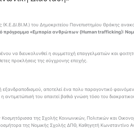
 (Κ.Ε.ΔΙ.ΒΙ.Μ.) του Δημοκριτείου Πανεπιστημίου Θράκης ανακ
ό πρόγραμμα «Εμπορία ανθρώπων (Human trafficking): Νομι
ένου να διευκολυνθεί η συμμετοχή επαγγελματιών και φοιτη
νθετες προκλήσεις της σύγχρονης εποχής.
 εξανδραποδισμού, αποτελεί ένα πολυ παραγοντικό φαινόμεν
η αντιμετώπισή του απαιτεί βαθιά γνώση τόσο του διακρατικο
ν Κοσμητόρισσα της Σχολής Κοινωνικών, Πολιτικών και Οικον
Kοσμήτορα της Νομικής Σχολής ΔΠΘ, Καθηγητή Κωνσταντίνο Α