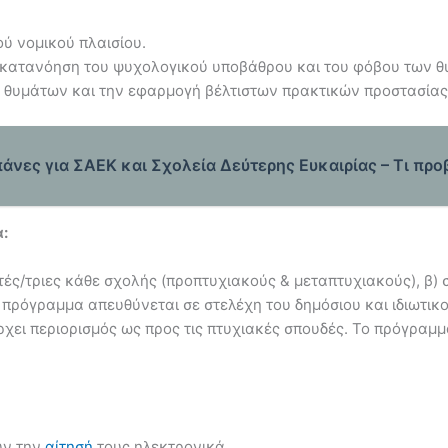
ύ νομικού πλαισίου.
ν κατανόηση του ψυχολογικού υποβάθρου και του φόβου των θ
 θυμάτων και την εφαρμογή βέλτιστων πρακτικών προστασίας
άνες για ΣΑΕΚ και Σχολεία Δεύτερης Ευκαιρίας – Τι πρ
:
ές/τριες κάθε σχολής (προπτυχιακούς & μεταπτυχιακούς), β) 
ο πρόγραμμα απευθύνεται σε στελέχη του δημόσιου και ιδιωτικ
ει περιορισμός ως προς τις πτυχιακές σπουδές. Το πρόγραμμα
υν την
αίτησή
τους ηλεκτρονικά