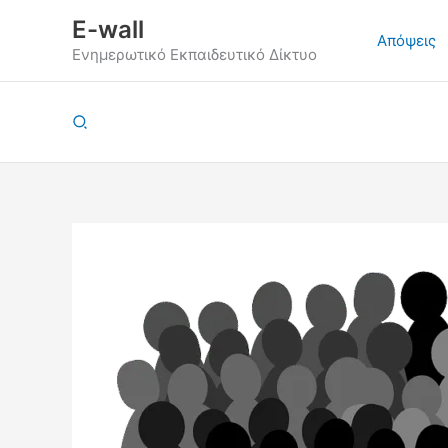
Μετάβαση
E-wall
στο
Απόψεις
Ενημερωτικό Εκπαιδευτικό Δίκτυο
περιεχόμενο
Αναζήτηση