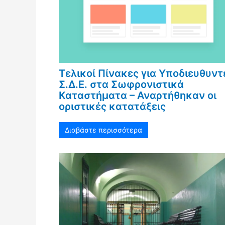
Τελικοί Πίνακες για Υποδιευθυντ
Σ.Δ.Ε. στα Σωφρονιστικά
Καταστήματα – Αναρτήθηκαν οι
οριστικές κατατάξεις
Διαβάστε περισσότερα