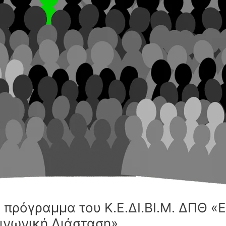
ο πρόγραμμα του Κ.Ε.ΔΙ.ΒΙ.Μ. ΔΠΘ 
Κοινωνική Διάσταση»