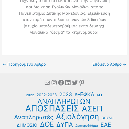
Τεχνολογία από το Π.Κ και ένα στην Οργάνωση
και Διοίκηση Σχολικών Μονάδων από το
Πανεπιστήμιο Δυτικής Μακεδονίας. Εξειδίκευση
στον τομέα των τηλεπικοινωνιών & δικτύων
(πτυχίο μεταδευτεροβάθμιας εκπαίδευσης).
Μοναδικά "δεσμά" τα κιτρινόμαυρα!!
←
Προηγούμενο Άρθρο
Επόμενο Άρθρο
→
Mail
Instagram
Facebook
Linkedin
Twitter
Pinterest
e-ΕΦΚΑ
2023
2022-2023
2022
ΑΕΙ
ΑΝΑΠΛΗΡΩΤΩΝ
ΑΠΟΣΠΑΣΕΙΣ
ΑΣΕΠ
Αξιολόγηση
Αναπληρωτές
ΒΟΥΛΗ
ΔΟΕ
ΔΥΠΑ
ΕΑΕ
ΔΗΜΟΣΙΟ
Δευτεροβάθμια