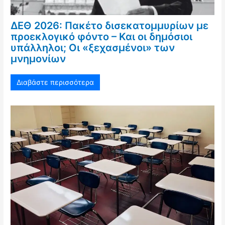
ΔΕΘ 2026: Πακέτο δισεκατομμυρίων με
προεκλογικό φόντο – Και οι δημόσιοι
υπάλληλοι; Οι «ξεχασμένοι» των
μνημονίων
Διαβάστε περισσότερα