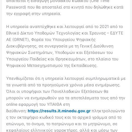
απαιτείται η εισαγωγή μοναδικού κωδικού (One Time
Password) που θα αποσταλεί στο κινητό που δηλώθηκε κατά
την εγγραφή στην υπηρεσία.
Η υπηρεσία αναπτύχθηκε και λειτουργεί από το 2021 από το
Εθνικό Δίκτυο Υποδομών Τεχνολογίας και Έρευνας – ΕΔΥΤΕ
ΑΕ (GRNET), Φορέα του Υπουργείου Ψηφιακής
Διακυβέρνησης, σε συνεργασία με τη Γενική́ Διεύθυνση
Ψηφιακών Συστημάτων, Υποδομών και Εξετάσεων του
Υπουργείου Παιδείας και Θρησκευμάτων, στο πλαίσιο του
Ψηφιακού Μετασχηματισμού της Εκπαίδευσης.
Υπενθυμίζεται ότι η υπηρεσία λειτουργεί συμπληρωματικά με
τα γνωστά από τα προηγούμενα χρόνια μέσα ενημέρωσης.
Όλοι οι υποψήφιοι των Πανελλαδικών Εξετάσεων θα
μπορούν να ενημερωθούν για τα αποτελέσματα τους από την
online εφαρμογή του ΥΠΑΙΘΑ στη
διεύθυνση:
https://results.it.minedu.gov.gr
πληκτρολογώντα
ς τον οκταψήφιο κωδικό τους και το αρχικό γράμμα από το
επώνυμο, το όνομα, το πατρώνυμο και το μητρώνυμο, σε
κεφαλαίους ελληνικούς χαρακτήρες, αλλά και μέσω των