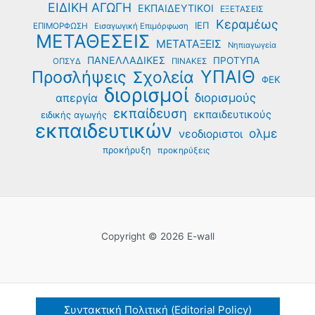
ΕΙΔΙΚΗ ΑΓΩΓΗ
ΕΚΠΑΙΔΕΥΤΙΚΟΙ
ΕΞΕΤΑΣΕΙΣ
Κεραμέως
ΙΕΠ
ΕΠΙΜΟΡΦΩΣΗ
Εισαγωγική Επιμόρφωση
ΜΕΤΑΘΕΣΕΙΣ
ΜΕΤΑΤΑΞΕΙΣ
Νηπιαγωγεία
ΠΑΝΕΛΛΑΔΙΚΕΣ
ΠΡΟΤΥΠΑ
ΟΠΣΥΔ
ΠΙΝΑΚΕΣ
ΥΠΑΙΘ
Προσλήψεις
Σχολεία
ΦΕΚ
διορισμοί
διορισμούς
απεργία
εκπαίδευση
εκπαιδευτικούς
ειδικής αγωγής
εκπαιδευτικών
ολμε
νεοδιοριστοι
προκήρυξη
προκηρύξεις
Copyright © 2026 E-wall
Συντακτική Πολιτική (Editorial Policy)