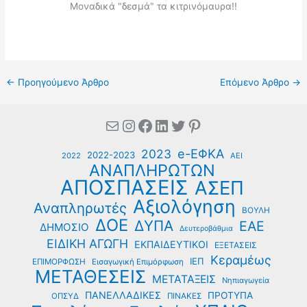
Μοναδικά "δεσμά" τα κιτρινόμαυρα!!
←
Προηγούμενο Άρθρο
Επόμενο Άρθρο
→
Mail
Instagram
Facebook
Linkedin
Twitter
Pinterest
e-ΕΦΚΑ
2023
2022-2023
2022
ΑΕΙ
ΑΝΑΠΛΗΡΩΤΩΝ
ΑΠΟΣΠΑΣΕΙΣ
ΑΣΕΠ
Αξιολόγηση
Αναπληρωτές
ΒΟΥΛΗ
ΔΟΕ
ΔΥΠΑ
ΕΑΕ
ΔΗΜΟΣΙΟ
Δευτεροβάθμια
ΕΙΔΙΚΗ ΑΓΩΓΗ
ΕΚΠΑΙΔΕΥΤΙΚΟΙ
ΕΞΕΤΑΣΕΙΣ
Κεραμέως
ΙΕΠ
ΕΠΙΜΟΡΦΩΣΗ
Εισαγωγική Επιμόρφωση
ΜΕΤΑΘΕΣΕΙΣ
ΜΕΤΑΤΑΞΕΙΣ
Νηπιαγωγεία
ΠΑΝΕΛΛΑΔΙΚΕΣ
ΠΡΟΤΥΠΑ
ΟΠΣΥΔ
ΠΙΝΑΚΕΣ