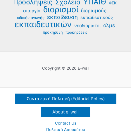
ΥΠΑΙΘ
Προσλήψεις
Σχολεία
ΦΕΚ
διορισμοί
διορισμούς
απεργία
εκπαίδευση
εκπαιδευτικούς
ειδικής αγωγής
εκπαιδευτικών
ολμε
νεοδιοριστοι
προκήρυξη
προκηρύξεις
Copyright © 2026 E-wall
Συντακτική Πολιτική (Editorial Policy)
About e-wall
Contact Us
Πολιτική Απορρήτου