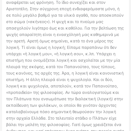
αναφέρεται ως φρόνηση. Το ίδιο συνεχίζει και στον
Αριστοτέλη. Στην σύγχρονη εποχή ενδιαφερόμαστε μόνο, ή
σε πολύ μεγάλο βαθμό για τα υλικά αγαθά, που αποσκοπούν
στο σώμα («σκήνεος»). Η ψυχή και το πνεύμα μας
απασχολούν λιγότερο έως και καθόλου. Για την βελτίωση της
ψυχής απαραίτητη είναι η ενασχόλησή μας καθημερινά με
την αρετή. Αρετή όμως σημαίνει, κατά το ένα μέρος της
λογική. Τί είναι όμως η λογική; Είπαμε παραπάνω ότι δεν
υπάρχει «ἡ λογική μου», «ἡ λογική σου», κ.λπ. Υπάρχει η
επιστήμη που ονομάζεται λογική και ασχολείται με την μία
πλευρά της σκέψης, κατά τον Παπανούτσο, τους τύπους,
τους κανόνες, τις αρχές της. Άρα, η λογική είναι κανονιστική
επιστήμη. Η άλλη πλευρά είναι η ψυχολογία. Και οι δύο,
λογική και ψυχολογία, αποτελούν, κατά τον Παπανούτσο,
«προπαιδεία» της φιλοσοφίας. Αν τώρα αναλογιστούμε και
τον Πλάτωνα που ενσωμάτωσε την διαλεκτική (λογική) στην
εκπαίδευση των φυλάκων, οι οποίοι θα γινόταν άρχοντες
καταλαβαίνουμε πόσο σημαντική θεωρούσαν την λογική
στην αρχαία Ελλάδα. Στο τελευταίο στάδιο ο Πλάτων είχε
βάλει την μελέτη της φιλοσοφίας. Γιατί όμως χρειάζεται ένα