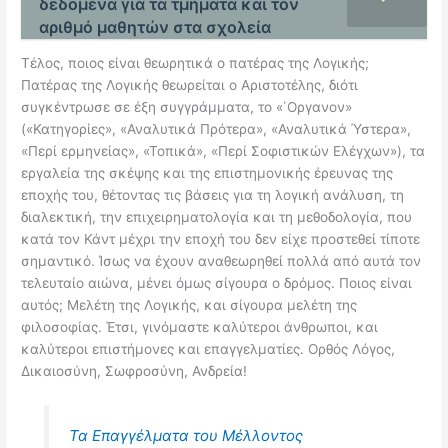
δεδομένα για τα τμήματα και τον
αριθμό μαθητών στα σχολεία
Τέλος, ποιος είναι θεωρητικά ο πατέρας της Λογικής;
Πατέρας της Λογικής θεωρείται ο Αριστοτέλης, διότι
συγκέντρωσε σε έξη συγγράμματα, το «΄Οργανον»
(«Κατηγορίες», «Αναλυτικά Πρότερα», «Αναλυτικά Ύστερα»,
«Περί ερμηνείας», «Τοπικά», «Περί Σοφιστικών Ελέγχων»), τα
εργαλεία της σκέψης και της επιστημονικής έρευνας της
εποχής του, θέτοντας τις βάσεις για τη λογική ανάλυση, τη
διαλεκτική, την επιχειρηματολογία και τη μεθοδολογία, που
κατά τον Κάντ μέχρι την εποχή του δεν είχε προστεθεί τίποτε
σημαντικό. Ίσως να έχουν αναθεωρηθεί πολλά από αυτά τον
τελευταίο αιώνα, μένει όμως σίγουρα ο δρόμος. Ποιος είναι
αυτός; Μελέτη της Λογικής, και σίγουρα μελέτη της
φιλοσοφίας. Έτσι, γινόμαστε καλύτεροι άνθρωποι, και
καλύτεροι επιστήμονες και επαγγελματίες. Ορθός Λόγος,
Δικαιοσύνη, Σωφροσύνη, Ανδρεία!
Τα Επαγγέλματα του Μέλλοντος