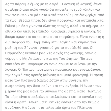
Ας τα πάρουμε όμως με τη σειρά. Η Λογική (ή λογική) έγινε
αντιληπτό από πολύ νωρίς ότι αποτελεί ισχυρό «όπλο» για
τον άνθρωπο και μάλιστα κατά πολλούς μας διαχωρίζει από
τα ζώα! Βέβαια τίποτε δεν είναι προφανές και αυταπόδεικτο.
Ειδικά με όσα γίνονται όλες τις εποχές, αλλά και σήμερα, σε
εθνικό και διεθνές επίπεδο. Κυριαρχεί σήμερα η λογική; Θα
δούμε όμως και παρακάτω αυτό το ερώτημα. Είναι γνωστή η
συνεισφορά του Παρμενίδη στην λογική και κυρίως του
μαθητή του Ζήνωνα, γνωστού για τα παράδοξά του. Ο
Παρμενίδης θέσπισε βασικές αρχές της λογικής, όπως ο
νόμος της Μη Αντίφασης και της Ταυτότητας. Πίστευε
επιπλέον ότι μπορούμε να γνωρίσουμε το «Είναι» με την
λογική. Ο Πλάτων προχώρησε παραπέρα και ενσωμάτωσε
την λογική στις αρετές (σύνεση και μετά φρόνηση). Η αρετή
κατά τον Πλάτωνα διαχωριζόταν στην σύνεση, την
σωφροσύνη, την δικαιοσύνη και την ανδρεία. Η ένωση των
μερών της μας κάνει το σύνολο της αρετής, κατά Πλάτωνα.
Τα μέρη είναι αμοιβαίως αποκλειόμενα και το σύνολό τους
είναι η αρετή. Απλές μαθηματικές έννοιες από την θεωρία
συνόλων. Η σύνεση στα τελευταία έργα του Πλάτωνα