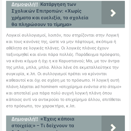
Δημοφιλή!!
Κατάργηση των
Σχολικών Επιτροπών: «Χωρίς
χρήματα και ευελιξία, τα σχολεία
θα πληρώσουν το τίμημα»
Λογικοί συλλογισμοί, λοιπόν, που στηρίζονται στην Λογική
και τους κανόνες της, ώστε να μην πέφτουμε, σκόπιμα ή
αθέλητα σε λογικές πλάνες. Οι λογικές πλάνες έχουν
ταξινομηθεί και είναι πάρα πολλές. Παράδειγμα πρόσφατο,
να κάνει κόμμα ή όχι η κα Καρυστιανού; Μα, με τον άντρα
της μπλα, μπλα, μπλα. Άλλοι λένε ότι εκμεταλλεύτηκε την
συγκυρία, κ.λπ. Οι συλλογισμοί πρέπει να κρίνονται
καθεαυτοί και όχι σε σχέση με το πρόσωπο. Η λογική αυτή
πλάνη λέγεται ad hominem «επιχείρημα
ενάντια στο άτομο
»
και αποτελεί μια πάρα πολύ συχνή λογική πλάνη όπου
κάποιος αντί να αντικρούει το επιχείρημα άλλου, επιτίθεται
στο πρόσωπο, τον χαρακτήρα, κ.λπ.
Δημοφιλή!!
«Έχεις κάποια
στοιχεία;» – Τι δείχνουν τα