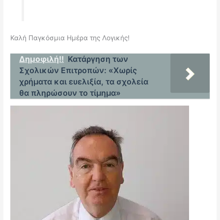
Καλή Παγκόσμια Ημέρα της Λογικής!
Δημοφιλή!!
Κατάργηση των
Σχολικών Επιτροπών: «Χωρίς
χρήματα και ευελιξία, τα σχολεία
θα πληρώσουν το τίμημα»