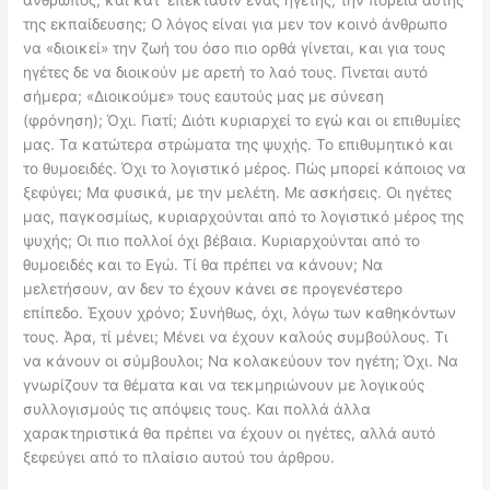
άνθρωπος, και κατ’ επέκτασιν ένας ηγέτης, την πορεία αυτής
της εκπαίδευσης; Ο λόγος είναι για μεν τον κοινό άνθρωπο
να «διοικεί» την ζωή του όσο πιο ορθά γίνεται, και για τους
ηγέτες δε να διοικούν με αρετή το λαό τους. Γίνεται αυτό
σήμερα; «Διοικούμε» τους εαυτούς μας με σύνεση
(φρόνηση); Όχι. Γιατί; Διότι κυριαρχεί το εγώ και οι επιθυμίες
μας. Τα κατώτερα στρώματα της ψυχής. Το επιθυμητικό και
το θυμοειδές. Όχι το λογιστικό μέρος. Πώς μπορεί κάποιος να
ξεφύγει; Μα φυσικά, με την μελέτη. Με ασκήσεις. Οι ηγέτες
μας, παγκοσμίως, κυριαρχούνται από το λογιστικό μέρος της
ψυχής; Οι πιο πολλοί όχι βέβαια. Κυριαρχούνται από το
θυμοειδές και το Εγώ. Τί θα πρέπει να κάνουν; Να
μελετήσουν, αν δεν το έχουν κάνει σε προγενέστερο
επίπεδο. Έχουν χρόνο; Συνήθως, όχι, λόγω των καθηκόντων
τους. Άρα, τί μένει; Μένει να έχουν καλούς συμβούλους. Τι
να κάνουν οι σύμβουλοι; Να κολακεύουν τον ηγέτη; Όχι. Να
γνωρίζουν τα θέματα και να τεκμηριώνουν με λογικούς
συλλογισμούς τις απόψεις τους. Και πολλά άλλα
χαρακτηριστικά θα πρέπει να έχουν οι ηγέτες, αλλά αυτό
ξεφεύγει από το πλαίσιο αυτού του άρθρου.