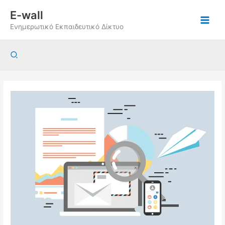
Μετάβαση
E-wall
στο
Ενημερωτικό Εκπαιδευτικό Δίκτυο
περιεχόμενο
Αναζήτηση