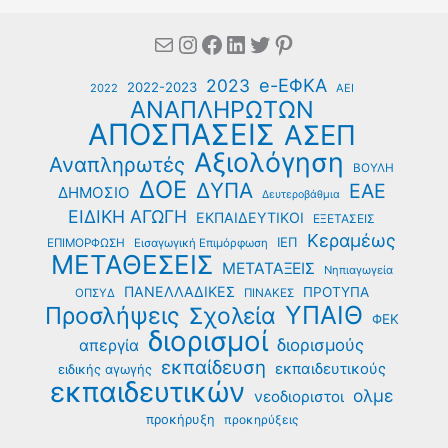
Mail
Instagram
Facebook
Linkedin
Twitter
Pinterest
e-ΕΦΚΑ
2023
2022-2023
2022
ΑΕΙ
ΑΝΑΠΛΗΡΩΤΩΝ
ΑΠΟΣΠΑΣΕΙΣ
ΑΣΕΠ
Αξιολόγηση
Αναπληρωτές
ΒΟΥΛΗ
ΔΟΕ
ΔΥΠΑ
ΕΑΕ
ΔΗΜΟΣΙΟ
Δευτεροβάθμια
ΕΙΔΙΚΗ ΑΓΩΓΗ
ΕΚΠΑΙΔΕΥΤΙΚΟΙ
ΕΞΕΤΑΣΕΙΣ
Κεραμέως
ΙΕΠ
ΕΠΙΜΟΡΦΩΣΗ
Εισαγωγική Επιμόρφωση
ΜΕΤΑΘΕΣΕΙΣ
ΜΕΤΑΤΑΞΕΙΣ
Νηπιαγωγεία
ΠΑΝΕΛΛΑΔΙΚΕΣ
ΠΡΟΤΥΠΑ
ΟΠΣΥΔ
ΠΙΝΑΚΕΣ
ΥΠΑΙΘ
Προσλήψεις
Σχολεία
ΦΕΚ
διορισμοί
διορισμούς
απεργία
εκπαίδευση
εκπαιδευτικούς
ειδικής αγωγής
εκπαιδευτικών
ολμε
νεοδιοριστοι
προκήρυξη
προκηρύξεις