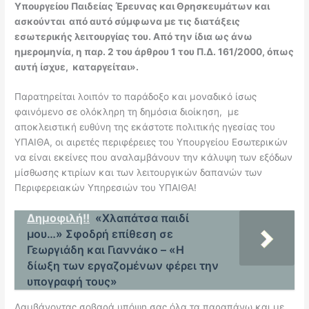
Υπουργείου Παιδείας Έρευνας και Θρησκευμάτων και
ασκούνται από αυτό σύμφωνα με τις διατάξεις
εσωτερικής λειτουργίας του. Από την ίδια ως άνω
ημερομηνία, η παρ. 2 του άρθρου 1 του Π.Δ. 161/2000, όπως
αυτή ίσχυε, καταργείται».
Παρατηρείται λοιπόν το παράδοξο και μοναδικό ίσως
φαινόμενο σε ολόκληρη τη δημόσια διοίκηση, με
αποκλειστική ευθύνη της εκάστοτε πολιτικής ηγεσίας του
ΥΠΑΙΘΑ, οι αιρετές περιφέρειες του Υπουργείου Εσωτερικών
να είναι εκείνες που αναλαμβάνουν την κάλυψη των εξόδων
μίσθωσης κτιρίων και των λειτουργικών δαπανών των
Περιφερειακών Υπηρεσιών του ΥΠΑΙΘΑ!
Δημοφιλή!!
«Χλαπάτσα παιδί
μου…» Σφοδρή επίθεση σε
Γεωργιάδη και Γιαννάκο – «Η
δίωξη των εργαζομένων φέρει την
υπογραφή τους»
Λαμβάνοντας σοβαρά υπόψη σας όλα τα παραπάνω και με