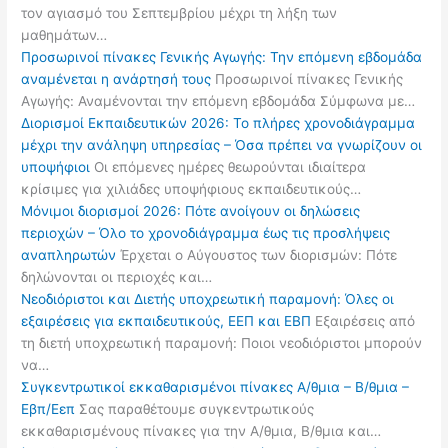
τον αγιασμό του Σεπτεμβρίου μέχρι τη λήξη των
μαθημάτων…
Προσωρινοί πίνακες Γενικής Αγωγής: Την επόμενη εβδομάδα
αναμένεται η ανάρτησή τους
Προσωρινοί πίνακες Γενικής
Αγωγής: Αναμένονται την επόμενη εβδομάδα Σύμφωνα με…
Διορισμοί Εκπαιδευτικών 2026: Το πλήρες χρονοδιάγραμμα
μέχρι την ανάληψη υπηρεσίας – Όσα πρέπει να γνωρίζουν οι
υποψήφιοι
Οι επόμενες ημέρες θεωρούνται ιδιαίτερα
κρίσιμες για χιλιάδες υποψήφιους εκπαιδευτικούς…
Μόνιμοι διορισμοί 2026: Πότε ανοίγουν οι δηλώσεις
περιοχών – Όλο το χρονοδιάγραμμα έως τις προσλήψεις
αναπληρωτών
Έρχεται ο Αύγουστος των διορισμών: Πότε
δηλώνονται οι περιοχές και…
Νεοδιόριστοι και Διετής υποχρεωτική παραμονή: Όλες οι
εξαιρέσεις για εκπαιδευτικούς, ΕΕΠ και ΕΒΠ
Εξαιρέσεις από
τη διετή υποχρεωτική παραμονή: Ποιοι νεοδιόριστοι μπορούν
να…
Συγκεντρωτικοί εκκαθαρισμένοι πίνακες Α/θμια – Β/θμια –
Εβπ/Εεπ
Σας παραθέτουμε συγκεντρωτικούς
εκκαθαρισμένους πίνακες για την Α/θμια, Β/θμια και…