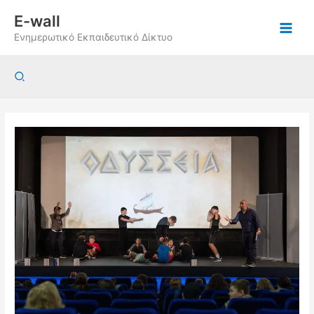
Μετάβαση
E-wall
στο
Ενημερωτικό Εκπαιδευτικό Δίκτυο
περιεχόμενο
Αναζήτηση