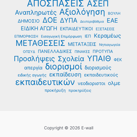
ΑΠΟΣΠΑΣΕΙΣ
ΑΣΕΠ
Αξιολόγηση
Αναπληρωτές
ΒΟΥΛΗ
ΔΟΕ
ΔΥΠΑ
ΕΑΕ
ΔΗΜΟΣΙΟ
Δευτεροβάθμια
ΕΙΔΙΚΗ ΑΓΩΓΗ
ΕΚΠΑΙΔΕΥΤΙΚΟΙ
ΕΞΕΤΑΣΕΙΣ
Κεραμέως
ΙΕΠ
ΕΠΙΜΟΡΦΩΣΗ
Εισαγωγική Επιμόρφωση
ΜΕΤΑΘΕΣΕΙΣ
ΜΕΤΑΤΑΞΕΙΣ
Νηπιαγωγεία
ΠΑΝΕΛΛΑΔΙΚΕΣ
ΠΡΟΤΥΠΑ
ΟΠΣΥΔ
ΠΙΝΑΚΕΣ
ΥΠΑΙΘ
Προσλήψεις
Σχολεία
ΦΕΚ
διορισμοί
διορισμούς
απεργία
εκπαίδευση
εκπαιδευτικούς
ειδικής αγωγής
εκπαιδευτικών
ολμε
νεοδιοριστοι
προκήρυξη
προκηρύξεις
Copyright © 2026 E-wall