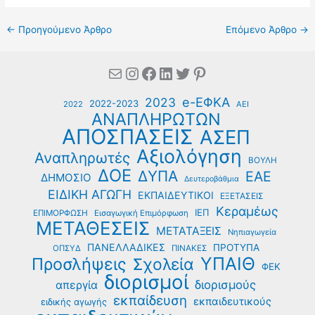
←
Προηγούμενο Άρθρο
Επόμενο Άρθρο
→
Mail
Instagram
Facebook
Linkedin
Twitter
Pinterest
e-ΕΦΚΑ
2023
2022-2023
2022
ΑΕΙ
ΑΝΑΠΛΗΡΩΤΩΝ
ΑΠΟΣΠΑΣΕΙΣ
ΑΣΕΠ
Αξιολόγηση
Αναπληρωτές
ΒΟΥΛΗ
ΔΟΕ
ΔΥΠΑ
ΕΑΕ
ΔΗΜΟΣΙΟ
Δευτεροβάθμια
ΕΙΔΙΚΗ ΑΓΩΓΗ
ΕΚΠΑΙΔΕΥΤΙΚΟΙ
ΕΞΕΤΑΣΕΙΣ
Κεραμέως
ΙΕΠ
ΕΠΙΜΟΡΦΩΣΗ
Εισαγωγική Επιμόρφωση
ΜΕΤΑΘΕΣΕΙΣ
ΜΕΤΑΤΑΞΕΙΣ
Νηπιαγωγεία
ΠΑΝΕΛΛΑΔΙΚΕΣ
ΠΡΟΤΥΠΑ
ΟΠΣΥΔ
ΠΙΝΑΚΕΣ
ΥΠΑΙΘ
Προσλήψεις
Σχολεία
ΦΕΚ
διορισμοί
διορισμούς
απεργία
εκπαίδευση
εκπαιδευτικούς
ειδικής αγωγής