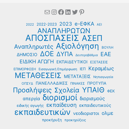
Mail
Instagram
Facebook
Linkedin
Twitter
Pinterest
e-ΕΦΚΑ
2023
2022-2023
2022
ΑΕΙ
ΑΝΑΠΛΗΡΩΤΩΝ
ΑΠΟΣΠΑΣΕΙΣ
ΑΣΕΠ
Αξιολόγηση
Αναπληρωτές
ΒΟΥΛΗ
ΔΟΕ
ΔΥΠΑ
ΕΑΕ
ΔΗΜΟΣΙΟ
Δευτεροβάθμια
ΕΙΔΙΚΗ ΑΓΩΓΗ
ΕΚΠΑΙΔΕΥΤΙΚΟΙ
ΕΞΕΤΑΣΕΙΣ
Κεραμέως
ΙΕΠ
ΕΠΙΜΟΡΦΩΣΗ
Εισαγωγική Επιμόρφωση
ΜΕΤΑΘΕΣΕΙΣ
ΜΕΤΑΤΑΞΕΙΣ
Νηπιαγωγεία
ΠΑΝΕΛΛΑΔΙΚΕΣ
ΠΡΟΤΥΠΑ
ΟΠΣΥΔ
ΠΙΝΑΚΕΣ
ΥΠΑΙΘ
Προσλήψεις
Σχολεία
ΦΕΚ
διορισμοί
διορισμούς
απεργία
εκπαίδευση
εκπαιδευτικούς
ειδικής αγωγής
εκπαιδευτικών
ολμε
νεοδιοριστοι
προκήρυξη
προκηρύξεις