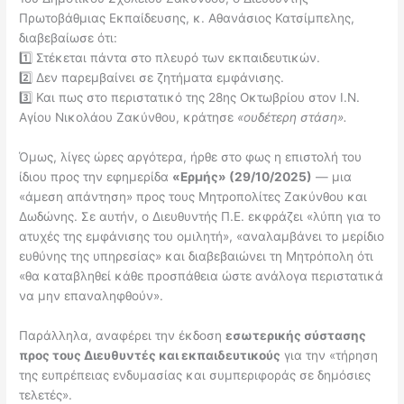
Πρωτοβάθμιας Εκπαίδευσης, κ. Αθανάσιος Κατσίμπελης,
διαβεβαίωσε ότι:
1️⃣ Στέκεται πάντα στο πλευρό των εκπαιδευτικών.
2️⃣ Δεν παρεμβαίνει σε ζητήματα εμφάνισης.
3️⃣ Και πως στο περιστατικό της 28ης Οκτωβρίου στον Ι.Ν.
Αγίου Νικολάου Ζακύνθου, κράτησε
«ουδέτερη στάση».
Όμως, λίγες ώρες αργότερα, ήρθε στο φως η επιστολή του
ίδιου προς την εφημερίδα
«Ερμής» (29/10/2025)
— μια
«άμεση απάντηση» προς τους Μητροπολίτες Ζακύνθου και
Δωδώνης. Σε αυτήν, ο Διευθυντής Π.Ε. εκφράζει «λύπη για το
ατυχές της εμφάνισης του ομιλητή», «αναλαμβάνει το μερίδιο
ευθύνης της υπηρεσίας» και διαβεβαιώνει τη Μητρόπολη ότι
«θα καταβληθεί κάθε προσπάθεια ώστε ανάλογα περιστατικά
να μην επαναληφθούν».
Παράλληλα, αναφέρει την έκδοση
εσωτερικής σύστασης
προς τους Διευθυντές και εκπαιδευτικούς
για την «τήρηση
της ευπρέπειας ενδυμασίας και συμπεριφοράς σε δημόσιες
τελετές».