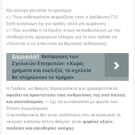
Και εύλογα γεννάται το ερώτημα:
👉 Ποια ουδετερότητα εκφράζεται όταν η Διεύθυνση Π.Ε.
ζητά συγγνώμη όχι για πράξη, αλλά για εμφάνιση;
👉 Πώς συνάδει η «στήριξη» στους εκπαιδευτικούς με την
αποδοχή ενός ιεραρχικού ελέγχου για το πώς πρέπει να
ντύνονται ή να στέκονται σε δημόσιες εκδηλώσεις;
Δημοφιλή!!
Κατάργηση των
Σχολικών Επιτροπών: «Χωρίς
χρήματα και ευελιξία, τα σχολεία
θα πληρώσουν το τίμημα»
Η Παιδεία, ως θεσμός δημοκρατικός και χειραφετητικός,
οφείλει να προστατεύει τους ανθρώπους της από πιέσεις
και σκοταδισμούς
— όχι να συντάσσεται με φωνές που
ζητούν συμμόρφωση.
Ο εκπαιδευτικός δεν είναι υπάλληλος που εκπροσωπεί το
«κύρος» κάποιου άλλου θεσμού· είναι
φορέας αξιών,
παιδείας και ελευθερίας σκέψης
.