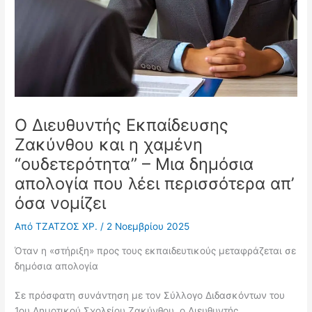
Ο Διευθυντής Εκπαίδευσης
Ζακύνθου και η χαμένη
“ουδετερότητα” – Μια δημόσια
απολογία που λέει περισσότερα απ’
όσα νομίζει
Από
ΤΖΑΤΖΟΣ ΧΡ.
/
2 Νοεμβρίου 2025
Όταν η «στήριξη» προς τους εκπαιδευτικούς μεταφράζεται σε
δημόσια απολογία
Σε πρόσφατη συνάντηση με τον Σύλλογο Διδασκόντων του
1ου Δημοτικού Σχολείου Ζακύνθου, ο Διευθυντής