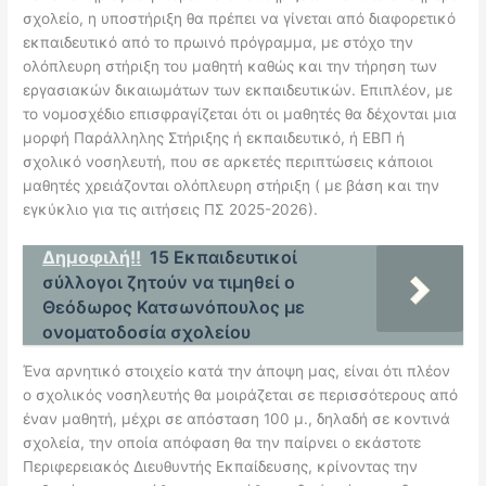
σχολείο, η υποστήριξη θα πρέπει να γίνεται από
διαφορετικό
εκπαιδευτικό από το πρωινό πρόγραμμα, με στόχο την
ολόπλευρη
στήριξη του μαθητή καθώς και την τήρηση των
εργασιακών δικαιωμάτων των
εκπαιδευτικών. Επιπλέον, με
το νομοσχέδιο επισφραγίζεται ότι οι μαθητές θα
δέχονται μια
μορφή Παράλληλης Στήριξης ή εκπαιδευτικό, ή ΕΒΠ ή
σχολικό
ν
οσηλευτή, που σε αρκετές περιπτώσεις κάποιοι
μαθητές χρειάζονται ολόπλευρη
στήριξη ( με βάση και την
εγκύκλιο για τις αιτήσεις ΠΣ 2025-2026).
Δημοφιλή!!
15 Εκπαιδευτικοί
σύλλογοι ζητούν να τιμηθεί ο
Θεόδωρος Κατσωνόπουλος με
ονοματοδοσία σχολείου
Έ
να αρνητικό στοιχείο κατά την άποψη μας, είναι ότι πλέον
ο σχολικός νοσηλευτής
θα μοιράζεται σε περισσότερους από
έναν μαθητή, μέχρι σε απόσταση 100 μ.,
δηλαδή σε κοντινά
σχολεία, την οποία απόφαση θα την παίρνει ο εκάστοτε
Περιφερειακός Διευθυντής Εκπαίδευσης, κρίνοντας την