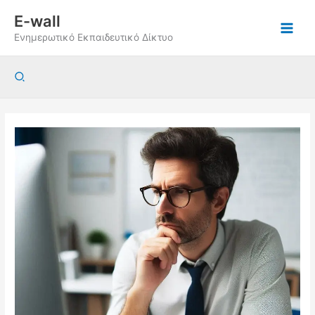
Μετάβαση
E-wall
στο
Ενημερωτικό Εκπαιδευτικό Δίκτυο
περιεχόμενο
Αναζήτηση