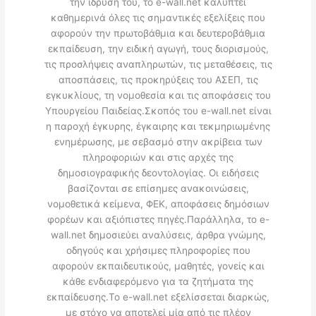
την ίδρυσή του, το e-wall.net καλύπτει
καθημερινά όλες τις σημαντικές εξελίξεις που
αφορούν την πρωτοβάθμια και δευτεροβάθμια
εκπαίδευση, την ειδική αγωγή, τους διορισμούς,
τις προσλήψεις αναπληρωτών, τις μεταθέσεις, τις
αποσπάσεις, τις προκηρύξεις του ΑΣΕΠ, τις
εγκυκλίους, τη νομοθεσία και τις αποφάσεις του
Υπουργείου Παιδείας.Σκοπός του e-wall.net είναι
η παροχή έγκυρης, έγκαιρης και τεκμηριωμένης
ενημέρωσης, με σεβασμό στην ακρίβεια των
πληροφοριών και στις αρχές της
δημοσιογραφικής δεοντολογίας. Οι ειδήσεις
βασίζονται σε επίσημες ανακοινώσεις,
νομοθετικά κείμενα, ΦΕΚ, αποφάσεις δημόσιων
φορέων και αξιόπιστες πηγές.Παράλληλα, το e-
wall.net δημοσιεύει αναλύσεις, άρθρα γνώμης,
οδηγούς και χρήσιμες πληροφορίες που
αφορούν εκπαιδευτικούς, μαθητές, γονείς και
κάθε ενδιαφερόμενο για τα ζητήματα της
εκπαίδευσης.Το e-wall.net εξελίσσεται διαρκώς,
με στόχο να αποτελεί μία από τις πλέον