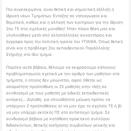
Πιο συγκεκριμένα, είναι θετική και σημαντική εξέλιξη η
ίδρυση νέων Τμημάτων
Έ
νταξης σε νηπιαγωγεία και
δημοτικά, καθώς και η αλλαγή των κριτηρίων για την
ίδρυση
2
ου
ΤΕ στις σχολικές μονάδες! Ήταν πάγια θέση μας και
υλοποιήθηκε μετά
από αλλεπάλληλες συναντήσεις και
έγγραφα προς την πολιτική ηγεσία του ΥΠΑΙΘΑ.
Ό
πως θετική
είναι και η πρόβλεψη 2
ου
εκπαιδευτικού Παράλληλης
Στήριξης στο ίδιο
τμήμα.
Παρόλα αυτά βέβαια, θέλουμε να εκφράσουμε κάποιους
προβληματισμούς σχετικά
με τον αριθμό των μαθητών στα
τμήματα, ο οποίος δεν μειώνεται, αφού τίθεται ως
απαραίτητη προϋπόθεση οι 25 μαθητές στην τάξη σε
συνδυασμό με τους μαθητές με
ειδικές εκπαιδευτικές
ανάγκες… Δηλαδή, για οποιαδήποτε μείωση πρέπει να
υ
πάρχουν 2 προϋποθέσεις α) να μην έχει το σχολείο ΤΕ ή β)
να μην υπάρχει εκπ/κός
ΠΣ στο αντίστοιχο τμήμα. Σε
συνδυασμό βέβαια με κατάθεση πρακτικού συλλόγου
διδασκόντων, θετικής εισήγησης συμβούλων γενικής και