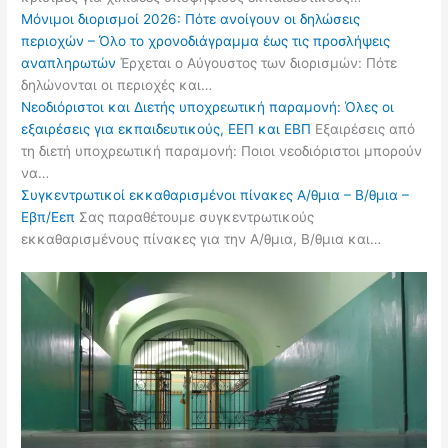
Μόνιμοι διορισμοί 2026: Πότε ανοίγουν οι δηλώσεις
περιοχών – Όλο το χρονοδιάγραμμα έως τις προσλήψεις
αναπληρωτών
Έρχεται ο Αύγουστος των διορισμών: Πότε
δηλώνονται οι περιοχές και…
Νεοδιόριστοι και Διετής υποχρεωτική παραμονή: Όλες οι
εξαιρέσεις για εκπαιδευτικούς, ΕΕΠ και ΕΒΠ
Εξαιρέσεις από
τη διετή υποχρεωτική παραμονή: Ποιοι νεοδιόριστοι μπορούν
να…
Συγκεντρωτικοί εκκαθαρισμένοι πίνακες Α/θμια – Β/θμια –
Εβπ/Εεπ
Σας παραθέτουμε συγκεντρωτικούς
εκκαθαρισμένους πίνακες για την Α/θμια, Β/θμια και…