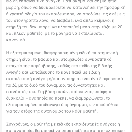
ειδική εκπαιδευτική ανάγκη. Γιατί ακόμα και σε μια ήπια
μορφή, όπως να
δυσκολεύεται να κατανοήσει την προφορική
ή γραπτή οδηγία του εκπαιδευτικού, να
αποδώσει τις σκέψεις
του στον γραπτό λόγο, να διαβάσει ένα απλό κείμενο, η
στήριξή του δεν μπορεί να υλοποιηθεί μέσα στην τάξη με 20
και πλέον μαθητές, με
το μάθημα να εκτυλίσσεται
κανονικά.
Η εξατομικευμένη, διαφοροποιημένη ειδική επιστημονική
στήριξη είναι το βασικό
και στοιχειώδες συγκροτητικό
στοιχείο της παρέμβασης, καθώς στο πεδίο της Ειδικής
Αγωγής και Εκπαίδευσης το κάθε παιδί με ειδική
εκπαιδευτική ανάγκη ή/και
αναπηρία είναι ένα διαφορετικό
παιδί, με το δικό του δυναμικό, τις δυνατότητες και
ικανότητές του. Στη βάση αυτών, παίρνοντας υπόψη τη
δυσκολία – αναπηρία θα
πρέπει να διαμορφώνεται το
εξατομικευμένο παιδαγωγικό πρόγραμμα, ως
προϋπόθεση
για τον στόχο της αυτονομίας του κάθε μαθητή.
Συγχρόνως, ο μαθητής με ειδικές εκπαιδευτικές ανάγκες ή
και αναπηρία, θα μπορεί
ν
α υποστηρίζεται και στο ολοήμερο