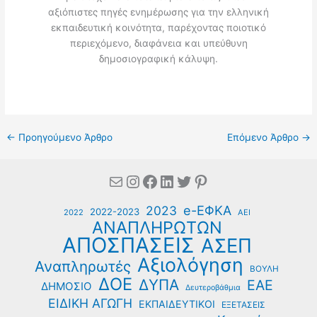
αξιόπιστες πηγές ενημέρωσης για την ελληνική
εκπαιδευτική κοινότητα, παρέχοντας ποιοτικό
περιεχόμενο, διαφάνεια και υπεύθυνη
δημοσιογραφική κάλυψη.
←
Προηγούμενο Άρθρο
Επόμενο Άρθρο
→
Mail
Instagram
Facebook
Linkedin
Twitter
Pinterest
e-ΕΦΚΑ
2023
2022-2023
2022
ΑΕΙ
ΑΝΑΠΛΗΡΩΤΩΝ
ΑΠΟΣΠΑΣΕΙΣ
ΑΣΕΠ
Αξιολόγηση
Αναπληρωτές
ΒΟΥΛΗ
ΔΟΕ
ΔΥΠΑ
ΕΑΕ
ΔΗΜΟΣΙΟ
Δευτεροβάθμια
ΕΙΔΙΚΗ ΑΓΩΓΗ
ΕΚΠΑΙΔΕΥΤΙΚΟΙ
ΕΞΕΤΑΣΕΙΣ