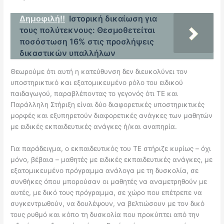
Δημοφιλή!!
Ιστορική δικαίωση για
τους πολύτεκνους: Θεσμοθετείται
ποσόστωση 16% στις προσλήψεις
δικαστικών υπαλλήλων
Θεωρούμε ότι αυτή η κατεύθυνση δεν διευκολύνει τον
υποστηρικτικό και
εξατομικευμένο ρόλο του ειδικού
παιδαγωγού, παραβλέποντας το γεγονός ότι ΤΕ και
Παράλληλη Στήριξη είναι δύο διαφορετικές υποστηρικτικές
μορφές και εξυπηρετούν
διαφορετικές ανάγκες των μαθητών
με ειδικές εκπαιδευτικές ανάγκες ή/και αναπηρία.
Για παράδειγμα, ο εκπαιδευτικός του ΤΕ στήριζε κυρίως – όχι
μόνο, βέβαια – μαθητές
με ειδικές εκπαιδευτικές ανάγκες, με
εξατομικευμένο πρόγραμμα ανάλογα με τη
δυσκολία, σε
συνθήκες όπου μπορούσαν οι μαθητές να αναμετρηθούν με
αυτές, με
δικό τους πρόγραμμα, σε χώρο που επέτρεπε να
συγκεντρωθούν, να δουλέψουν, να
βελτιώσουν με τον δικό
τους ρυθμό και κόπο τη δυσκολία που προκύπτει από την