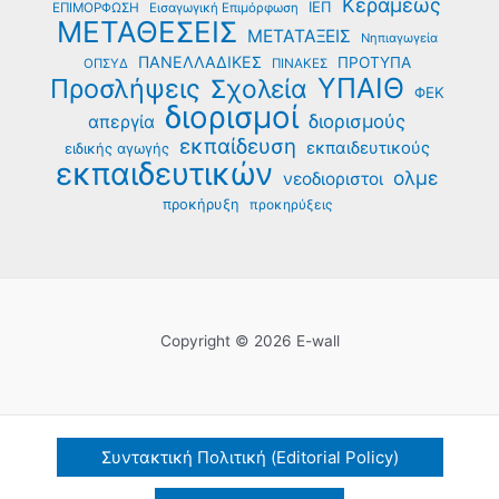
Κεραμέως
ΙΕΠ
ΕΠΙΜΟΡΦΩΣΗ
Εισαγωγική Επιμόρφωση
ΜΕΤΑΘΕΣΕΙΣ
ΜΕΤΑΤΑΞΕΙΣ
Νηπιαγωγεία
ΠΑΝΕΛΛΑΔΙΚΕΣ
ΠΡΟΤΥΠΑ
ΟΠΣΥΔ
ΠΙΝΑΚΕΣ
ΥΠΑΙΘ
Προσλήψεις
Σχολεία
ΦΕΚ
διορισμοί
διορισμούς
απεργία
εκπαίδευση
εκπαιδευτικούς
ειδικής αγωγής
εκπαιδευτικών
ολμε
νεοδιοριστοι
προκήρυξη
προκηρύξεις
Copyright © 2026 E-wall
Συντακτική Πολιτική (Editorial Policy)