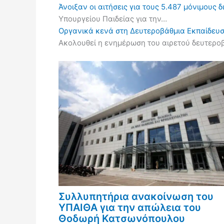
Άνοιξαν οι αιτήσεις για τους 5.487 μόνιμους 
Υπουργείου Παιδείας για την…
Οργανικά κενά στη Δευτεροβάθμια Εκπαίδευσ
Ακολουθεί η ενημέρωση του αιρετού δευτερ
Συλλυπητήρια ανακοίνωση του
ΥΠΑΙΘΑ για την απώλεια του
Θοδωρή Κατσωνόπουλου