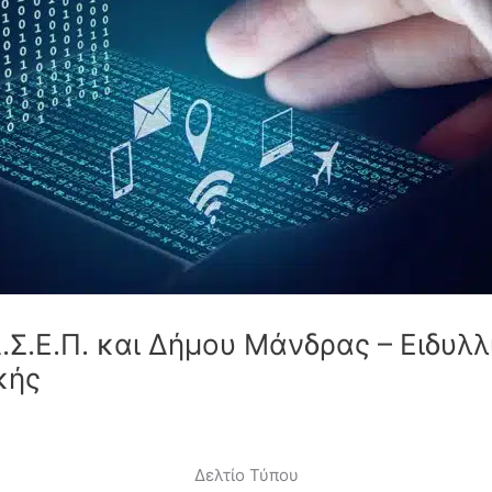
Σ.Ε.Π. και Δήμου Μάνδρας – Ειδυλλ
κής
Δελτίο Τύπου