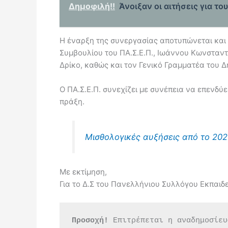
Δημοφιλή!!
Άνοιξαν οι αιτήσεις για τ
Η έναρξη της συνεργασίας αποτυπώνεται και
Συμβουλίου του ΠΑ.Σ.Ε.Π., Ιωάννου Κωνσταντ
Δρίκο, καθώς και τον Γενικό Γραμματέα του Δ
Ο ΠΑ.Σ.Ε.Π. συνεχίζει με συνέπεια να επενδύ
πράξη.
Μισθολογικές αυξήσεις από το 2026
Με εκτίμηση,
Για το Δ.Σ του Πανελλήνιου Συλλόγου Εκπαι
Προσοχή!
 Επιτρέπεται η αναδημοσίευ