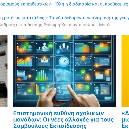
διορισμούς εκπαιδευτικών – Όλη η διαδικασία και οι προθεσμίες
η μετά τις μετατάξεις – Τα νέα δεδομένα εν αναμονή της γε
οβάθμιας εκπαίδευσης Θοδωρή Κατσωνοπουλου: Μετά…
Επιστημονική ευθύνη σχολικών
«Δ
μονάδων: Οι νέες αλλαγές για τους
μι
Συμβούλους Εκπαίδευσης
Εκ