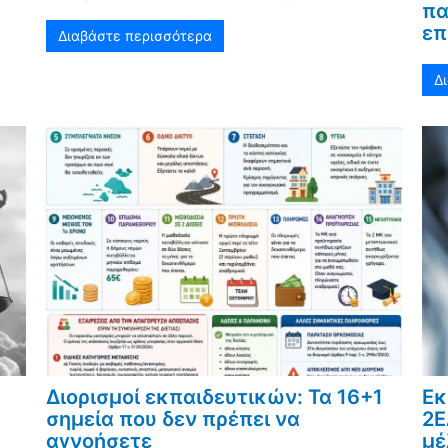
πα
επ
Διαβάστε περισσότερα
Δ
Διορισμοί εκπαιδευτικών: Τα 16+1
Εκ
σημεία που δεν πρέπει να
2Ε
αγνοήσετε
μέ