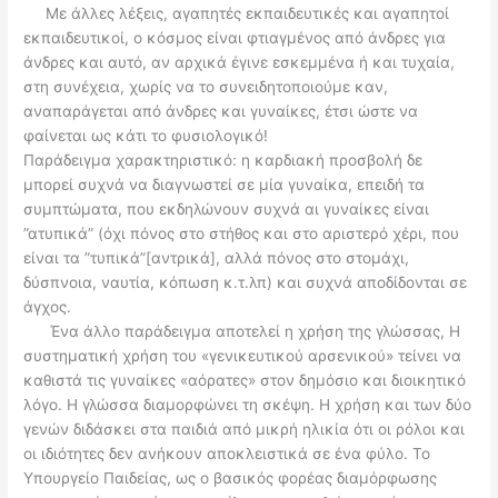
Με άλλες λέξεις, αγαπητές εκπαιδευτικές και αγαπητοί
εκπαιδευτικοί, ο κόσμος είναι φτιαγμένος από άνδρες για
άνδρες και αυτό, αν αρχικά έγινε εσκεμμένα ή και τυχαία,
στη συνέχεια, χωρίς να το συνειδητοποιούμε καν,
αναπαράγεται από άνδρες και γυναίκες, έτσι ώστε να
φαίνεται ως κάτι το φυσιολογικό!
Παράδειγμα χαρακτηριστικό: η καρδιακή προσβολή δε
μπορεί συχνά να διαγνωστεί σε μία γυναίκα, επειδή τα
συμπτώματα, που εκδηλώνουν συχνά αι γυναίκες είναι
”ατυπικά” (όχι πόνος στο στήθος και στο αριστερό χέρι, που
είναι τα ”τυπικά”[αντρικά], αλλά πόνος στο στομάχι,
δύσπνοια, ναυτία, κόπωση κ.τ.λπ) και συχνά αποδίδονται σε
άγχος.
Ένα άλλο παράδειγμα αποτελεί η χρήση της γλώσσας, Η
συστηματική χρήση του «γενικευτικού αρσενικού» τείνει να
καθιστά τις γυναίκες «αόρατες» στον δημόσιο και διοικητικό
λόγο. Η γλώσσα διαμορφώνει τη σκέψη. Η χρήση και των δύο
γενών διδάσκει στα παιδιά από μικρή ηλικία ότι οι ρόλοι και
οι ιδιότητες δεν ανήκουν αποκλειστικά σε ένα φύλο. Το
Υπουργείο Παιδείας, ως ο βασικός φορέας διαμόρφωσης