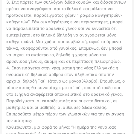
3. Στις πόρτες των συλλόγων διδασκουσών και διδασκόντων
πρέπει να αναγράφεται και το θηλυκό και μάλιστα να
προτάσσεται, παραδείγματος χάριν “Γραφείο καθηγητριών-
καθηγητών”. Εάν οι καθηγήτριες είναι περισσότερες, μπορεί
να παραλείπεται το αρσενικό γένος και να εννοείται ότι
εμπεριέχεται στο θηλυκό (δηλαδή να αναγράφεται μόνο
καθηγητριών). Μια χρήση και συμβολική, αφού τα άρρενα
τέκνα, κυοφορούνται από γυναίκες. Επομένως, δεν μπορεί
να ισχύει το αντίστροφο, δηλαδή η χρήση μόνο του
αρσενικού γένους, ακόμη και σε περίπτωση πλειοψηφίας.
4. Επανεισάγεται στην γραμματική της νέας Ελληνικής η
ονομαστική θηλυκού άρθρου στον πληθυντικό από την
αρχαία, δηλαδή ΄΄αι΄΄ (άτονο ως μονοσύλλαβο). Επομένως, ο
τύπος αυτός θα συνυπάρχει με το ΄΄οι΄΄, που από τούδε και
στο εξής θα αναφέρεται αποκλειστικά στο αρσενικό γένος.
Παραδείγματα: αι εκπαιδευτικές και οι εκπαιδευτικοί, αι
μαθήτριες και οι μαθητές, αι αίθουσες διδασκαλίας.
Επιπρόσθετα μέτρα πέραν των γλωσσικών για την ενίσχυση
της ισότητας:
Καθιερώνεται μια φορά το μήνα: “Η ημέρα της γυναίκας
εκπαιδευτικής”. Αι γυναίκες εκπαιδευτικές εκείνη την ημέρα