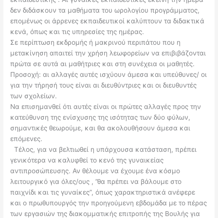
δεν διδάσκουν τα μαθήματα του ωρολογίου προγράμματος,
επομένως οι άρρενες εκπαιδευτικοί καλύπτουν τα διδακτικά
κενά, όπως και τις υπηρεσίες της ημέρας.
Σε περίπτωση εκδρομής ή μακρινού περιπάτου που η
μετακίνηση απαιτεί την χρήση λεωφορείων να επιβιβάζονται
πρώτα σε αυτά αι μαθήτριες και στη συνέχεια οι μαθητές.
Προσοχή: αι αλλαγές αυτές ισχύουν άμεσα και υπεύθυνες/ οι
για την τήρησή τους είναι αι διευθύντριες και οι διευθυντές
των σχολείων.
Να επισημανθεί ότι αυτές είναι οι πρώτες αλλαγές προς την
κατεύθυνση της ενίσχυσης της ισότητας των δύο φύλων,
σημαντικές θεωρούμε, και θα ακολουθήσουν άμεσα και
επόμενες.
Τέλος, για να βελτιωθεί η υπάρχουσα κατάσταση, πρέπει
γενικότερα να καλυφθεί το κενό της γυναικείας
αντιπροσώπευσης. Αν θέλουμε να έχουμε ένα κόσμο
λειτουργικό για όλες/ους , ”θα πρέπει να βάλουμε στο
παιχνίδι και τις γυναίκες”, όπως χαρακτηριστικά ανέφερε
και ο πρωθυπουργός την προηγούμενη εβδομάδα με το πέρας
των εργασιών της διακομματικής επιτροπής της Βουλής για