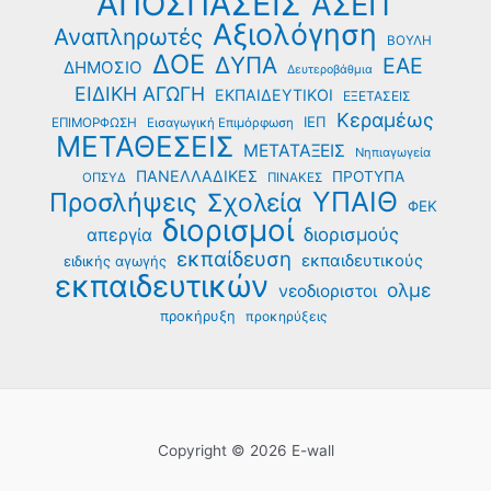
ΑΠΟΣΠΑΣΕΙΣ
ΑΣΕΠ
Αξιολόγηση
Αναπληρωτές
ΒΟΥΛΗ
ΔΟΕ
ΔΥΠΑ
ΕΑΕ
ΔΗΜΟΣΙΟ
Δευτεροβάθμια
ΕΙΔΙΚΗ ΑΓΩΓΗ
ΕΚΠΑΙΔΕΥΤΙΚΟΙ
ΕΞΕΤΑΣΕΙΣ
Κεραμέως
ΙΕΠ
ΕΠΙΜΟΡΦΩΣΗ
Εισαγωγική Επιμόρφωση
ΜΕΤΑΘΕΣΕΙΣ
ΜΕΤΑΤΑΞΕΙΣ
Νηπιαγωγεία
ΠΑΝΕΛΛΑΔΙΚΕΣ
ΠΡΟΤΥΠΑ
ΟΠΣΥΔ
ΠΙΝΑΚΕΣ
ΥΠΑΙΘ
Προσλήψεις
Σχολεία
ΦΕΚ
διορισμοί
διορισμούς
απεργία
εκπαίδευση
εκπαιδευτικούς
ειδικής αγωγής
εκπαιδευτικών
ολμε
νεοδιοριστοι
προκήρυξη
προκηρύξεις
Copyright © 2026 E-wall