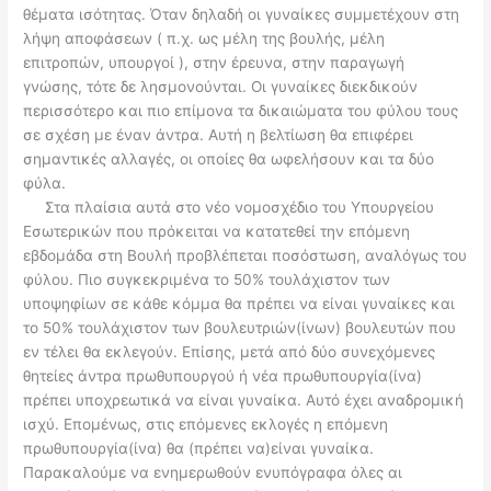
θέματα ισότητας. Όταν δηλαδή οι γυναίκες συμμετέχουν στη
λήψη αποφάσεων ( π.χ. ως μέλη της βουλής, μέλη
επιτροπών, υπουργοί ), στην έρευνα, στην παραγωγή
γνώσης, τότε δε λησμονούνται. Οι γυναίκες διεκδικούν
περισσότερο και πιο επίμονα τα δικαιώματα του φύλου τους
σε σχέση με έναν άντρα. Αυτή η βελτίωση θα επιφέρει
σημαντικές αλλαγές, οι οποίες θα ωφελήσουν και τα δύο
φύλα.
Στα πλαίσια αυτά στο νέο νομοσχέδιο του Υπουργείου
Εσωτερικών που πρόκειται να κατατεθεί την επόμενη
εβδομάδα στη Βουλή προβλέπεται ποσόστωση, αναλόγως του
φύλου. Πιο συγκεκριμένα το 50% τουλάχιστον των
υποψηφίων σε κάθε κόμμα θα πρέπει να είναι γυναίκες και
το 50% τουλάχιστον των βουλευτριών(ίνων) βουλευτών που
εν τέλει θα εκλεγούν. Επίσης, μετά από δύο συνεχόμενες
θητείες άντρα πρωθυπουργού ή νέα πρωθυπουργία(ίνα)
πρέπει υποχρεωτικά να είναι γυναίκα. Αυτό έχει αναδρομική
ισχύ. Επομένως, στις επόμενες εκλογές η επόμενη
πρωθυπουργία(ίνα) θα (πρέπει να)είναι γυναίκα.
Παρακαλούμε να ενημερωθούν ενυπόγραφα όλες αι