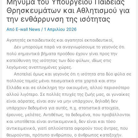
Μήνυμα του Υπουργείου Παιδείας
Θρησκευμάτων και Αθλητισμού για
την ενθάρρυνση της ισότητας
Από
E-wall News
/
1 Απριλίου 2026
Αγαπητές εκπαιδευτικές και αγαπητοί εκπαιδευτικοί,
Δεν μπορούμε παρά να αναγνωρίσουμε το γεγονός ότι
πολύ σημαντικά βήματα προόδου έχουν γίνει προς την
κατεύθυνση της ισότητας των δύο φύλων, ιδίως στις
λεγόμενες ανεπτυγμένες χώρες.
Αποτελεί όμως και γεγονός ότι η ισότητα στα δύο φύλα σε
πολλούς τομείς μένει πεισματικά στα χαρτιά και στην
Ελλάδα και σε ολόκληρη την οικουμένη, αλλού περισσότερο
αλλού λιγότερο. Σε πολλές πτυχές της ζωής μας, αι γυναίκες
είναι αόρατες, είναι σαν να μην υπάρχουν, δηλαδή δεν
υπάρχουν δεδομένα για αυτές, π.χ. στατιστικά στοιχεία,
έρευνες, μελέτες. Αντιθέτως, τα δεδομένα, που προβάλλονται
και υποτίθεται είναι αντικειμενικά, δεν είναι και τόσο
αντικειμενικά, γιατί απλούστατα αφορούν τους άντρες, που
θεωρούνται, πρότυπο ανθρώπου, ο άνθρωπος κατεξοχήν.