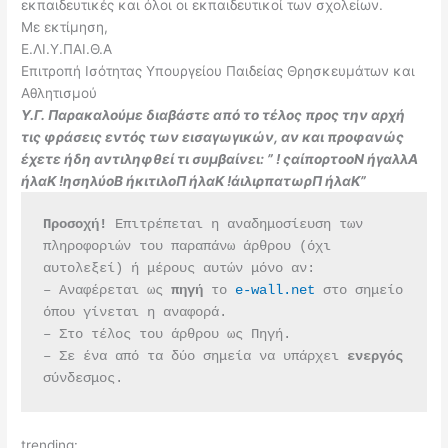
εκπαιδευτικές και όλοι οι εκπαιδευτικοί των σχολείων.
Με εκτίμηση,
Ε.ΛΙ.Υ.ΠΑΙ.Θ.Α
Επιτροπή Ισότητας Υπουργείου Παιδείας Θρησκευμάτων και
Αθλητισμού
Υ.Γ. Παρακαλούμε διαβάστε από το τέλος προς την αρχή
τις φράσεις εντός των εισαγωγικών, αν και προφανώς
έχετε ήδη αντιληφθεί τι συμβαίνει: ” ! ςαίπορτοοΝ ήγαλλΑ
ήλαΚ !ησηλύοΒ ήκιτιλοΠ ήλαΚ !άιλιρπατωρΠ ήλαΚ”
Προσοχή!
 Επιτρέπεται η αναδημοσίευση των 
πληροφοριών του παραπάνω άρθρου (όχι 
αυτολεξεί) ή μέρους αυτών μόνο αν:
– Αναφέρεται ως 
πηγή 
το 
e-wall.net
 στο σημείο 
όπου γίνεται η αναφορά.
– Στο τέλος του άρθρου ως Πηγή.
– Σε ένα από τα δύο σημεία να υπάρχει 
ενεργός 
σύνδεσμος.
trending: