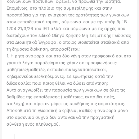
κοινωνικών προτύπων, οφείλει να προωθεί την ισότητα.
Επομένως, στα πλαίσια της συμπερίληψης και στην
προσπάθεια για την ενίσχυση της ορατότητας των γυναικών
στον εκπαιδευτικό τομέα , σύμφωνα και με την υπάριθμ΄ Β
1204 21/3/26 του ΙΕΠ αλλά και σύμφωνα με τις αρχές που
διατρέχουν τον ειδικό Οδηγό Χρήσης Μη Σεξιστικής Γλώσσας
στα Διοικητικά Έγγραφα, ο οποίος υιοθετείται σταδιακά από
τη δημόσια διοίκηση, αποφασίζεται:
1. Η ρητή αναφορά και στα δύο γένη στον προφορικό και στο
γραπτό λόγο: παραδείγματος χάριν σε προσφωνήσεις:
μαθήτριες/μαθητές, εκπαιδευτικές/εκπαιδευτικοί,
κηδεμονεύουσες/κηδεμόνες. Σε ερωτήσεις κατά την
διδασκαλία: ποια ποιος θέλει να δώσει απάντηση;
Αυτό αναγνωρίζει την παρουσία των γυναικών σε όλες τις
βαθμίδες της εκπαίδευσης (μαθήτριες, εκπαιδευτικές,
στελέχη) και αίρει εν μέρει τις συνθήκες της αορατότητας.
Αποκαθιστά τη γλωσσική ακρίβεια, καθώς η αναφορά μόνο
στο αρσενικό συχνά δεν αντανακλά την πραγματική
σύνθεση ενός πληθυσμού.