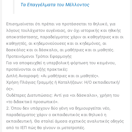
Τα Επαγγέλματα του Μέλλοντος
Επισημαίνεται ότι πρέπει να προτάσσεται το θηλυκό, για
λόγους τουλάχιστον ευγένειας, αν όχι ιστορικής και ηθικής
αποκατάστασης, παραδείγματος χάριν αι καθηγήτριες και οι
καθηγητές, αι κηδεμονεύουσες και οι κηδεμόνες, αι
δασκάλες και οι δάσκαλοι, αι μαθήτριες και οι μαθητές.
Προτεινόμενοι Τρόποι Εφαρμογής
Για να αποφευχθεί η υπερβολική φόρτωση του κειμένου,
προτείνονται οι εξής πρακτικές:
Διπλή Αναγραφή: «Αι μαθήτριες και οι μαθητές».
Χρήση Πλάγιας Γραμμής ή Καταλήξεων: Η/Ο εκπαιδευτική/
ός».
Ουδέτερες Διατυπώσεις: Αντί για «οι δάσκαλοι», χρήση του
«το διδακτικό προσωπικό».
2. Όπου δεν υπάρχουν δύο γένη να δημιουργείται νέο,
παραδείγματος χάριν ο εκπαιδευτικός και θηλυκό η
εκπαιδευτική. Θα σταλεί άμεσα σχετικός αναλυτικός οδηγός
από το ΙΕΠ πώς θα γίνουν οι μετατροπές.