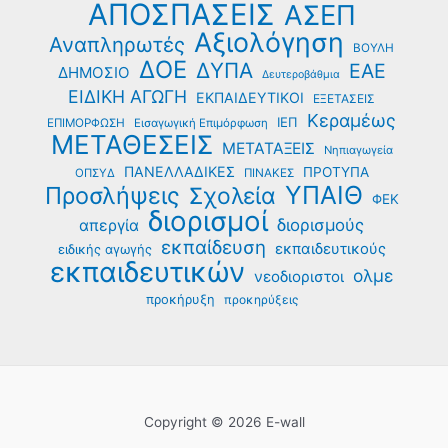
ΑΠΟΣΠΑΣΕΙΣ
ΑΣΕΠ
Αξιολόγηση
Αναπληρωτές
ΒΟΥΛΗ
ΔΟΕ
ΔΥΠΑ
ΕΑΕ
ΔΗΜΟΣΙΟ
Δευτεροβάθμια
ΕΙΔΙΚΗ ΑΓΩΓΗ
ΕΚΠΑΙΔΕΥΤΙΚΟΙ
ΕΞΕΤΑΣΕΙΣ
Κεραμέως
ΙΕΠ
ΕΠΙΜΟΡΦΩΣΗ
Εισαγωγική Επιμόρφωση
ΜΕΤΑΘΕΣΕΙΣ
ΜΕΤΑΤΑΞΕΙΣ
Νηπιαγωγεία
ΠΑΝΕΛΛΑΔΙΚΕΣ
ΠΡΟΤΥΠΑ
ΟΠΣΥΔ
ΠΙΝΑΚΕΣ
ΥΠΑΙΘ
Προσλήψεις
Σχολεία
ΦΕΚ
διορισμοί
διορισμούς
απεργία
εκπαίδευση
εκπαιδευτικούς
ειδικής αγωγής
εκπαιδευτικών
ολμε
νεοδιοριστοι
προκήρυξη
προκηρύξεις
Copyright © 2026 E-wall