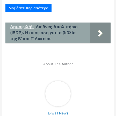
Διαβάστε περισσότερα
Δημοφιλή!!
Διεθνές Απολυτήριο
(IBDP): Η απόφαση για τα βιβλία
της Β' και Γ' Λυκείου
About The Author
E-wall News