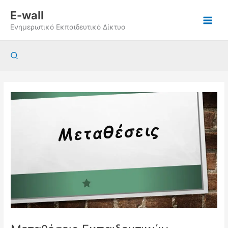
Μετάβαση
E-wall
στο
Ενημερωτικό Εκπαιδευτικό Δίκτυο
περιεχόμενο
Αναζήτηση