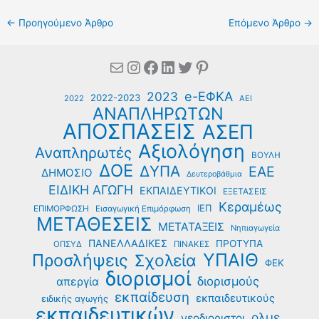
←
Προηγούμενο Άρθρο
Επόμενο Άρθρο
→
Mail
Instagram
Facebook
Linkedin
Twitter
Pinterest
e-ΕΦΚΑ
2023
2022-2023
2022
ΑΕΙ
ΑΝΑΠΛΗΡΩΤΩΝ
ΑΠΟΣΠΑΣΕΙΣ
ΑΣΕΠ
Αξιολόγηση
Αναπληρωτές
ΒΟΥΛΗ
ΔΟΕ
ΔΥΠΑ
ΕΑΕ
ΔΗΜΟΣΙΟ
Δευτεροβάθμια
ΕΙΔΙΚΗ ΑΓΩΓΗ
ΕΚΠΑΙΔΕΥΤΙΚΟΙ
ΕΞΕΤΑΣΕΙΣ
Κεραμέως
ΙΕΠ
ΕΠΙΜΟΡΦΩΣΗ
Εισαγωγική Επιμόρφωση
ΜΕΤΑΘΕΣΕΙΣ
ΜΕΤΑΤΑΞΕΙΣ
Νηπιαγωγεία
ΠΑΝΕΛΛΑΔΙΚΕΣ
ΠΡΟΤΥΠΑ
ΟΠΣΥΔ
ΠΙΝΑΚΕΣ
ΥΠΑΙΘ
Προσλήψεις
Σχολεία
ΦΕΚ
διορισμοί
διορισμούς
απεργία
εκπαίδευση
εκπαιδευτικούς
ειδικής αγωγής
εκπαιδευτικών
ολμε
νεοδιοριστοι