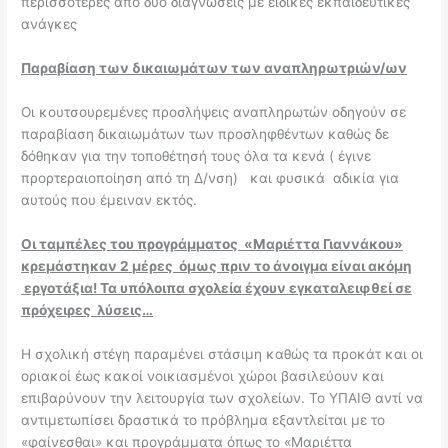
περισσότερες από δυο διαγνώσεις με ειδικές εκπαιδευτικές
ανάγκες
Παραβίαση των δικαιωμάτων των αναπληρωτριών/ων
Οι κουτσουρεμένες προσλήψεις αναπληρωτών οδηγούν σε
παραβίαση δικαιωμάτων των προσληφθέντων καθώς δε
δόθηκαν για την τοποθέτησή τους όλα τα κενά ( έγινε
προρτεραιοποίηση από τη Δ/νση) και φυσικά αδικία για
αυτούς που έμειναν εκτός.
Οι ταμπέλες του προγράμματος «Μαριέττα Γιαννάκου»
κρεμάστηκαν 2 μέρες όμως πριν το άνοιγμα είναι ακόμη
εργοτάξια! Τα υπόλοιπα
σχολεία
έχουν εγκαταλειφθεί σε
πρόχειρες λύσεις
…
Η σχολική στέγη παραμένει στάσιμη καθώς τα προκάτ και οι
οριακοί έως κακοί νοικιασμένοι χώροι βασιλεύουν και
επιβαρύνουν την λειτουργία των σχολείων. Το ΥΠΑΙΘ αντί να
αντιμετωπίσει δραστικά το πρόβλημα εξαντλείται με το
«φαίνεσθαι» και προγράμματα όπως το «Μαριέττα