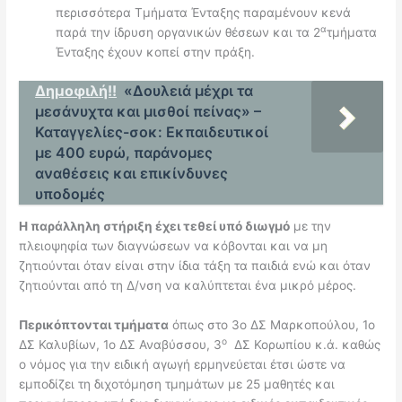
περισσότερα Τμήματα Ένταξης παραμένουν κενά
α
παρά την ίδρυση οργανικών θέσεων και τα 2
τμήματα
Ένταξης έχουν κοπεί στην πράξη.
Δημοφιλή!!
«Δουλειά μέχρι τα
μεσάνυχτα και μισθοί πείνας» –
Καταγγελίες-σοκ: Εκπαιδευτικοί
με 400 ευρώ, παράνομες
αναθέσεις και επικίνδυνες
υποδομές
Η παράλληλη στήριξη έχει τεθεί υπό διωγμό
με την
πλειοψηφία των διαγνώσεων να κόβονται και να μη
ζητιούνται όταν είναι στην ίδια τάξη τα παιδιά ενώ και όταν
ζητιούνται από τη Δ/νση να καλύπτεται ένα μικρό μέρος.
Περικόπτονται τμήματα
όπως στο 3ο ΔΣ Μαρκοπούλου, 1ο
ο
ΔΣ Καλυβίων, 1ο ΔΣ Αναβύσσου, 3
ΔΣ Κορωπίου κ.ά. καθώς
ο νόμος για την ειδική αγωγή ερμηνεύεται έτσι ώστε να
εμποδίζει τη διχοτόμηση τμημάτων με 25 μαθητές και